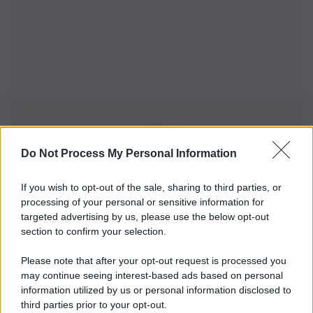
Do Not Process My Personal Information
Iscriviti alla nostra Newsletter
If you wish to opt-out of the sale, sharing to third parties, or
Iscriviti alla nostra newsletter per non perdere le ultime
processing of your personal or sensitive information for
novità
targeted advertising by us, please use the below opt-out
section to confirm your selection.
Iscriviti Ora
Please note that after your opt-out request is processed you
may continue seeing interest-based ads based on personal
information utilized by us or personal information disclosed to
third parties prior to your opt-out.