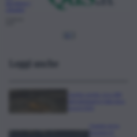
decidono i
cittadini
5 Febbraio
2025
1
2
…
Leggi anche
Caretta caretta, circa 280
nidi individuati in Italia dopo
record 2025
Quando arriva
l’assegno di