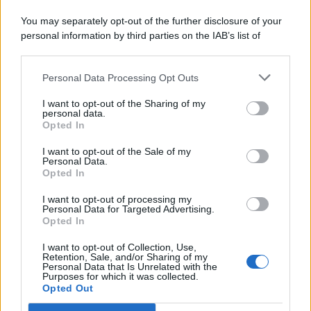
You may separately opt-out of the further disclosure of your
personal information by third parties on the IAB’s list of
© 2026 | Ediservice s.r.l. 95126 Catania – Via Principe
downstream participants.
Nicola, 22 – P.IVA: 01153210875 – Cciaa Catania n.
Personal Data Processing Opt Outs
This information may also be disclosed by us to third parties
01153210875 – Quotidiano di Sicilia usufruisce dei
on the IAB’s List of Downstream Participants that may further
contributi di cui al D.lgs n. 70/2017
I want to opt-out of the Sharing of my
disclose it to other third parties.
personal data.
Opted In
I want to opt-out of the Sale of my
Personal Data.
Chi Siamo
Opted In
Fondazione Etica e Valori Marilù Tregua
Fondatore Carlo Alberto Tregua
Lavora con noi
I want to opt-out of processing my
Personal Data for Targeted Advertising.
Gerenza
Opted In
I want to opt-out of Collection, Use,
Retention, Sale, and/or Sharing of my
Personal Data that Is Unrelated with the
Purposes for which it was collected.
Opted Out
Scarica l’app