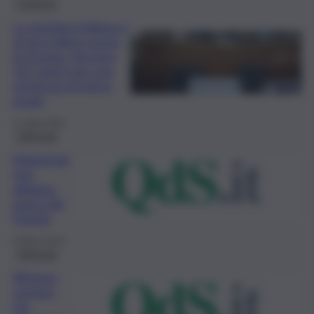
Inchiesta
La giustizia italiana è
al terz’ultimo posto
in Europa. Servono
511 giorni per una
sentenza di primo
grado
3 Luglio 2025
Editoriale
Magistrati
non
abbiano
paura del
Popolo
6 Marzo 2025
Editoriale
Riforma
carriere,
ma