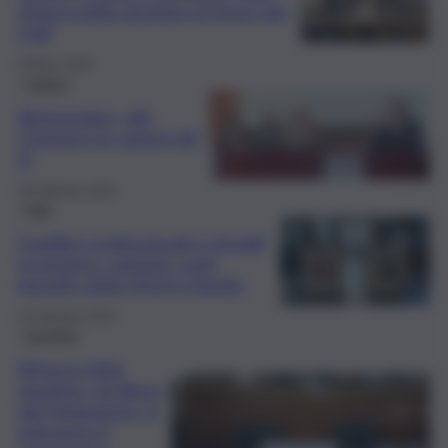
riforma della giustizia al forum del
QdS
6 Marzo 2026
Cultura
Referendum, alle
Ciminiere le ragioni del
Sì
28 Febbraio 2026
Fatti
Equilibri costituzionali e impatti
economici: valutare costi-
benefici della riforma Nordio
25 Febbraio 2026
Giustizia
Riforma della
giustizia, via libera
dal Parlamento: in
primavera il