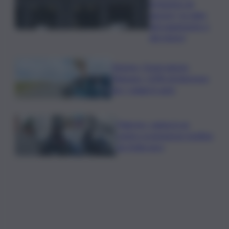
inclusione ad
agosto? Le date
del pagamento e
dei rinnovi
Turismo, Osservatorio
Telepass: +20% di interesse
per i viaggi in auto
Palermo, rapina in un
centro scommesse: bottino
da 5mila euro