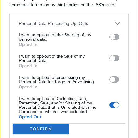
personal information by third parties on the IAB’s list of
© 2026 | Ediservice s.r.l. 95126 Catania – Via Principe
downstream participants.
Nicola, 22 – P.IVA: 01153210875 – Cciaa Catania n.
Personal Data Processing Opt Outs
This information may also be disclosed by us to third parties
01153210875 – Quotidiano di Sicilia usufruisce dei
on the IAB’s List of Downstream Participants that may further
contributi di cui al D.lgs n. 70/2017
I want to opt-out of the Sharing of my
disclose it to other third parties.
personal data.
Opted In
I want to opt-out of the Sale of my
Personal Data.
Chi Siamo
Opted In
Fondazione Etica e Valori Marilù Tregua
Fondatore Carlo Alberto Tregua
Lavora con noi
I want to opt-out of processing my
Personal Data for Targeted Advertising.
Gerenza
Opted In
I want to opt-out of Collection, Use,
Retention, Sale, and/or Sharing of my
Personal Data that Is Unrelated with the
Purposes for which it was collected.
Opted Out
Scarica l’app
CONFIRM