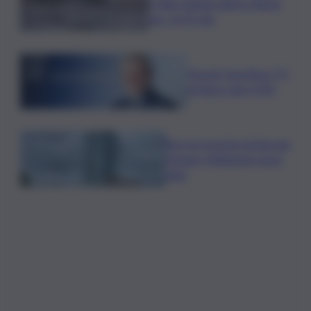
e-bike sharing attivi a Roma
per 2,675 mln
Picardi, Sportface TV
al fianco del CONI
Bce: la crescita rischia una
frenata, l’inflazione nuovi
rialzi