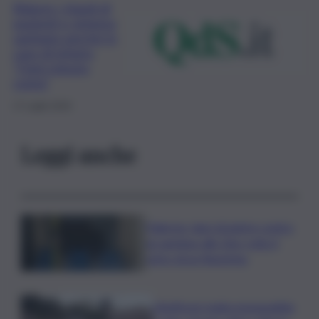
Ridurre i ritardi di
pazienti e sistema
sanitario perché in
caso di infarto
“Ogni minuto
conta”
17 Luglio 2019
Leggi anche
Palermo, lanci di pietre contro
un autobus allo Zen: rotto il
vetro di un finestrino
L’Antitrust multa monopattini,