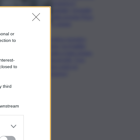
assumere il
capitale? Un’analisi
della vicenda Pfizer
a Catania
sonal or
Rete idrica, incendi e
ection to
dissesto, tra fragilità
naturale e mano umana.
Cocina al QdS: “Così
nterest-
agiamo contro le
closed to
emergenze”
 third
Downstream