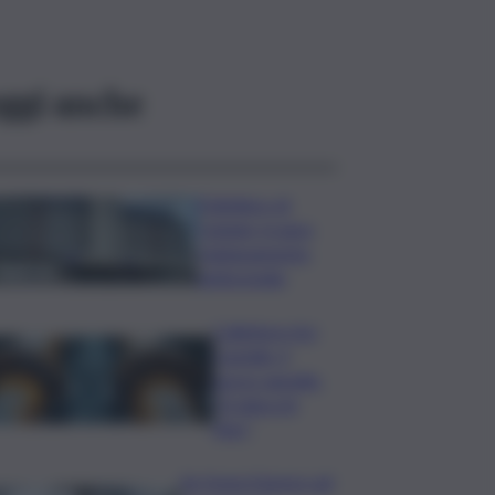
ggi anche
Policlinico di
Catania, in gara
l’adeguamento
antincendio
Collettore Aci
Castello, il
nuovo appello:
“Si sblocchi
l’iter”
Se fosse il lavoro ad