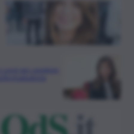
i corsi per caregiver
sulla graduatoria