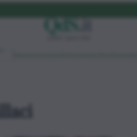
venerdì 7 agosto 2026
Ambiente
Lavoro
Economia
Politica
Cultura
Dai Mercati
Podcast
Vid
llaci