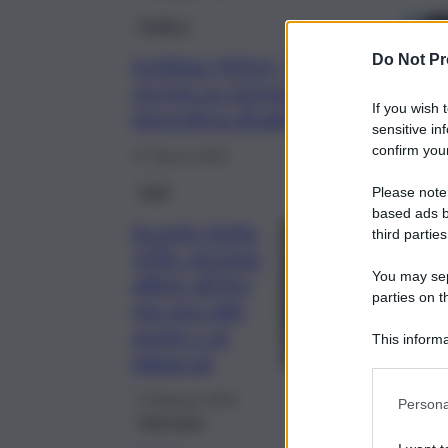
Politica
Do Not Pr
Schillaci (M5s): “Disattesa
norma su inclusione
If you wish 
lavorativa disabili psichici”
sensitive in
confirm your
27 Marzo 2025
Fatti
Please note
based ads b
Sconto bollo
third parties
10%: servizio
You may sepa
attivo all’Aci
parties on t
ma non alle
poste o ai
This informa
tabaccai
Participants
7 Febbraio 2024
Persona
Intervista