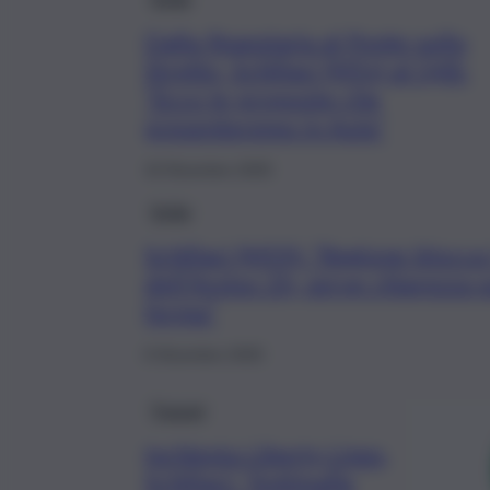
Dalla finanziaria al Ponte sullo
Stretto, Schillaci (M5s) al QdS:
“Ecco le proposte che
presenteremo in Aula”
10 Dicembre 2025
Sicilia
Schillaci (M5S): “Regione blocca 
dell’Avviso 20, serve chiarezza 
ferma”
6 Dicembre 2025
Trapani
Inchiesta Liberty Lines,
Schillaci: “Antimafia