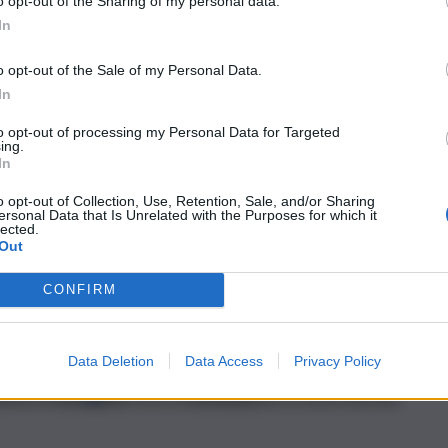
o opt-out of the Sharing of my personal data.
In
o opt-out of the Sale of my Personal Data.
In
to opt-out of processing my Personal Data for Targeted
ing.
In
disservizi inaccettabili”
o opt-out of Collection, Use, Retention, Sale, and/or Sharing
ersonal Data that Is Unrelated with the Purposes for which it
lected.
Out
CONFIRM
Data Deletion
Data Access
Privacy Policy