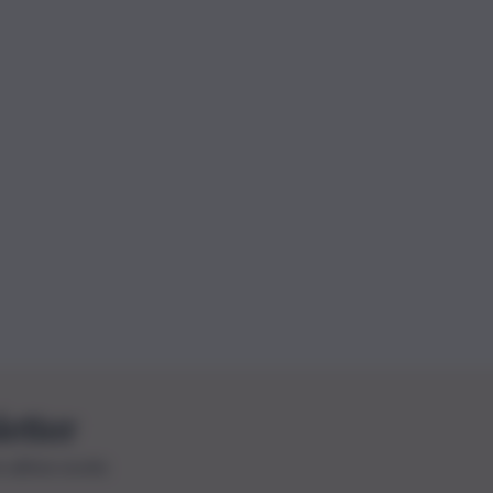
letter
le ultime novità