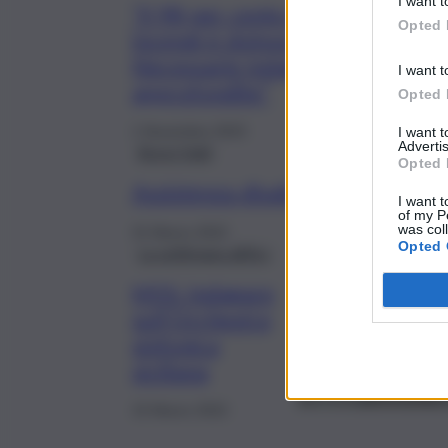
I want t
“Il 98 per cento degli
Opted 
incendi è doloso.
Necessarie indagini più
I want t
approfondite”
Opted 
1 Novembre 2023
I want 
Advertis
Brevi-Fatti
Opted 
Assistenza disabili, M5s: “Ancora 
I want t
of my P
was col
31 Marzo 2022
Opted 
La settimana all’Ars
M5S: Indagare
sull’Orchestra
sinfonica
siciliana
15 Marzo 2022