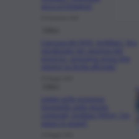
apra un’indagine”
22 Novembre 2025
Politica
L’accusa del M5S, Schillaci: “Ars
paralizzata per assenza del
governo, vergogna senza fine
mentre la Sicilia affonda”
20 Maggio 2025
Politica
Legge sulla presenza
femminile nelle giunte
comunali, Schillaci (M5s): “Un
passo in avanti”
13 Maggio 2025