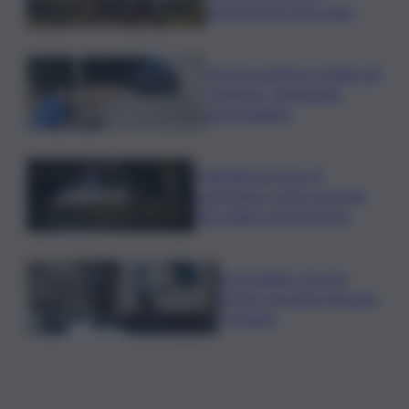
prenotazioni sotto data
Investe pedone e fugge nel
Catanese, denunciato
automobilista
Tragedia nel mare di
Lampedusa, morto giovane
sub colpito da gommone
A passeggio con una
pistola, arrestato giovane
a Catania