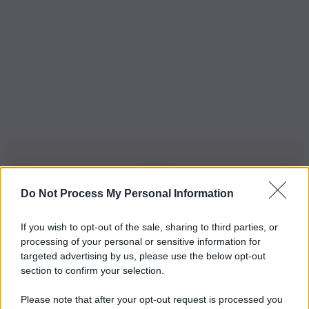
Do Not Process My Personal Information
Iscriviti alla nostra Newsletter
If you wish to opt-out of the sale, sharing to third parties, or
Iscriviti alla nostra newsletter per non perdere le ultime
processing of your personal or sensitive information for
novità
targeted advertising by us, please use the below opt-out
section to confirm your selection.
Iscriviti Ora
Please note that after your opt-out request is processed you