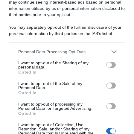
may continue seeing interest-based ads based on personal
information utilized by us or personal information disclosed to
third parties prior to your opt-out.
You may separately opt-out of the further disclosure of your
personal information by third parties on the IAB’s list of
© 2026 | Ediservice s.r.l. 95126 Catania – Via Principe
downstream participants.
Nicola, 22 – P.IVA: 01153210875 – Cciaa Catania n.
Personal Data Processing Opt Outs
This information may also be disclosed by us to third parties
01153210875 – Quotidiano di Sicilia usufruisce dei
on the IAB’s List of Downstream Participants that may further
contributi di cui al D.lgs n. 70/2017
I want to opt-out of the Sharing of my
disclose it to other third parties.
personal data.
Opted In
I want to opt-out of the Sale of my
Personal Data.
Chi Siamo
Opted In
Fondazione Etica e Valori Marilù Tregua
Fondatore Carlo Alberto Tregua
Lavora con noi
I want to opt-out of processing my
Personal Data for Targeted Advertising.
Gerenza
Opted In
I want to opt-out of Collection, Use,
Retention, Sale, and/or Sharing of my
Personal Data that Is Unrelated with the