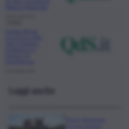
51 anni. La storia di
Melissa Highsmith
28 Novembre 2022
Cronaca
Santina Renda,
ecco il suo volto
oggi: il leggero
strabismo e il
numero 23
portafortuna
23 Novembre 2022
Leggi anche
Turismo, Bluvacanze:
crescono giovani e