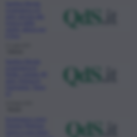
Santina Renda,
scomparsa a 6
anni: ancora alla
ricerca della
verità, attesa per
il Dna
27 Luglio 2023
Palermo
Santina Renda,
scomparsa in
Sicilia, compie 40
anni. Donna in
Germania: “Sono
io”
24 Giugno 2023
Mondo
Scomparsa come
Denise Pipitone,
torna a casa dopo