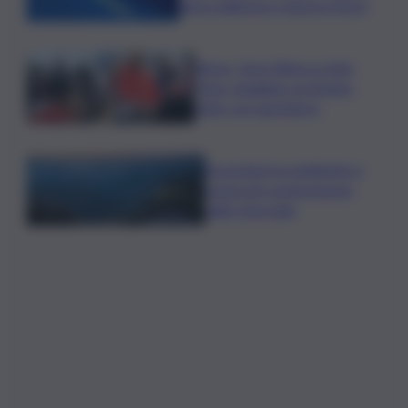
lavica dall’area craterica Nord
Roma, Card. Reina su Spin
Time: sbagliato archiviare
tutto con sgombero
Escursioni tra ambiente e
storia nel comprensorio
dello Zoncolan