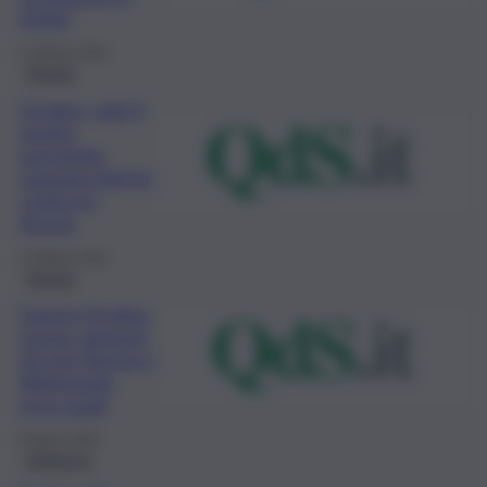
Sicilia”
13 Marzo 2022
Mondo
Ucraina, oggi il
quarto
pacchetto
sanzioni dellʼUe
contro la
Russia
12 Marzo 2022
Mondo
Guerra Ucraina,
nuove sanzioni
Ue per Russia e
Bielorussia,
ecco quali
9 Marzo 2022
Ambiente