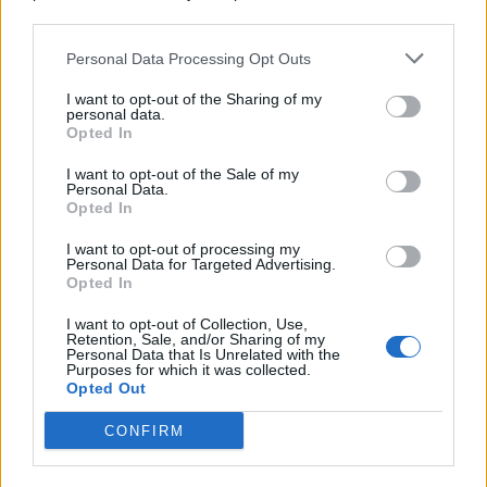
© 2026 | Ediservice s.r.l. 95126 Catania – Via Principe
downstream participants.
Nicola, 22 – P.IVA: 01153210875 – Cciaa Catania n.
Personal Data Processing Opt Outs
This information may also be disclosed by us to third parties
01153210875 – Quotidiano di Sicilia usufruisce dei
on the IAB’s List of Downstream Participants that may further
contributi di cui al D.lgs n. 70/2017
I want to opt-out of the Sharing of my
disclose it to other third parties.
personal data.
Opted In
I want to opt-out of the Sale of my
Personal Data.
Chi Siamo
Opted In
Fondazione Etica e Valori Marilù Tregua
Fondatore Carlo Alberto Tregua
Lavora con noi
I want to opt-out of processing my
Personal Data for Targeted Advertising.
Gerenza
Opted In
I want to opt-out of Collection, Use,
Retention, Sale, and/or Sharing of my
Personal Data that Is Unrelated with the
Purposes for which it was collected.
Opted Out
Scarica l’app
CONFIRM
Privacy Policy
Preferenze Privacy