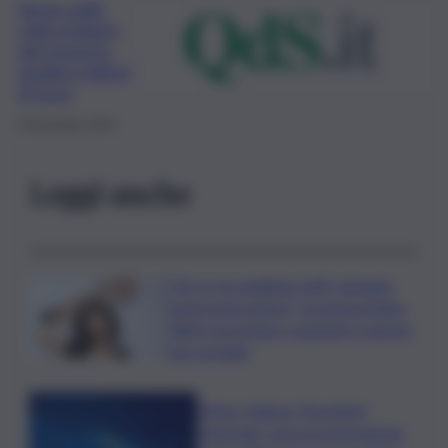
Smog nelle
città siciliane,
dal governo
quattro milioni
di euro
9 Novembre 2019
Leggi anche
“Se ce ne andiamo tutti, nessuno
potrà mai restare”, la storia di Alex
Allyfy tra musica, passione e amore
per la Sicilia
L’Etna ‘chiama’, Stromboli
‘risponde’: nuova tracimazione