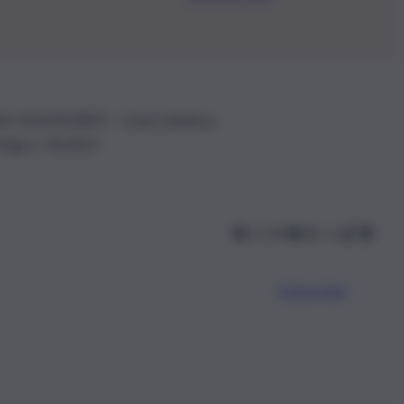
.IVA: 01153210875 – Cciaa Catania n.
 D.lgs n. 70/2017
Scarica l’app