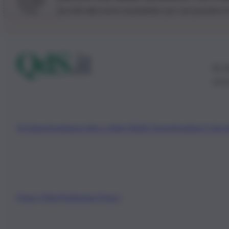
Iscriviti alla nostra newsletter per non perdere 
© 20
0115
Chi Siamo
Fondazione Etica e Valori Marilù Tregua
Fondatore Carlo 
Privacy Policy
Preferenze Privacy