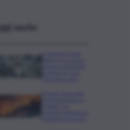
ggi anche
La parità nel campo
della ricerca è ancora
lontana ostacoli legati
al genere per nove
scienziate su dieci
Acireale, il tema degli
incendi tiene banco in
Consiglio. “Far
rispettare l’ordinanza su
scerbatura dei terreni”