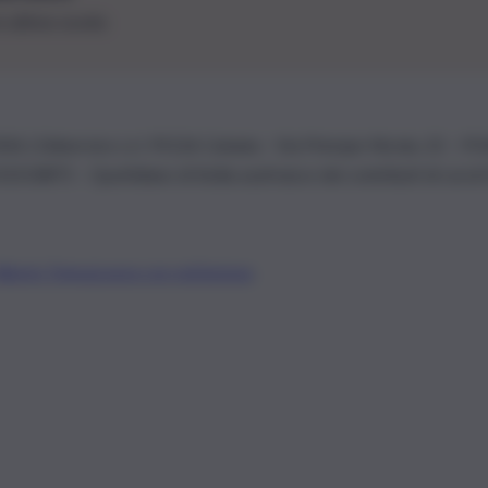
le ultime novità
26 | Ediservice s.r.l. 95126 Catania – Via Principe Nicola, 22 – P
3210875 – Quotidiano di Sicilia usufruisce dei contributi di cui al
Alberto Tregua
Lavora con noi
Gerenza