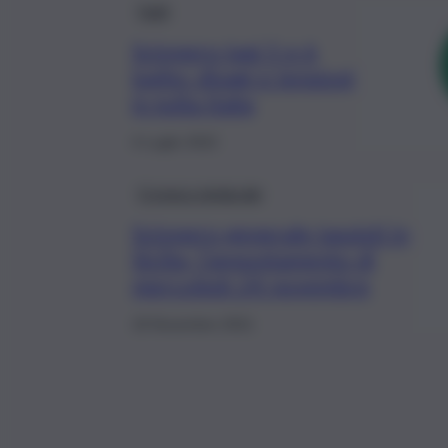
Fatti
Sciopero taxi 5 e 6
luglio: disagi e tensioni
in tutta Italia
4 Luglio 2022
Cronaca sindacale
Sciopero generale tassisti in
Sicilia, l’appuntamento di
mercoledì 24 novembre
18 Novembre 2021