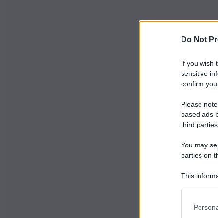
Do Not Pr
If you wish 
sensitive in
confirm your
Please note
based ads b
third parties
You may sepa
parties on t
This informa
Participants
Persona