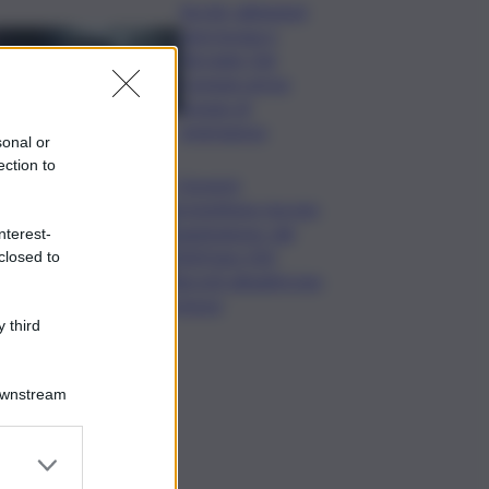
Siccità, abitazioni
senz’acqua a
Terrasini. Dal
Comune arriva
bypass di
emergenza
sonal or
ection to
I Governi
promettono ma non
mantengono: dal
nterest-
2020 ben 550
closed to
decreti attuativi non
emessi
 third
Downstream