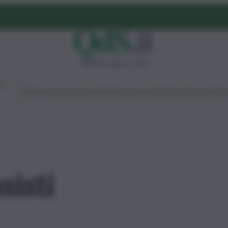
sabato 8 agosto 2026
Ambiente
Lavoro
Economia
Politica
Cultura
Dai Mercati
Podcast
Vid
sisti