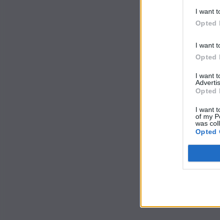
I want t
Opted 
I want t
Opted 
I want 
Advertis
Opted 
I want t
of my P
was col
Opted 