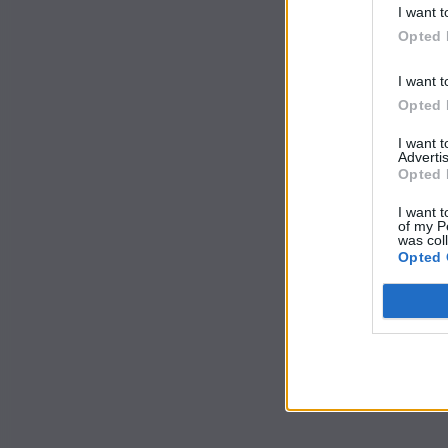
I want t
Opted 
I want t
Opted 
I want 
Advertis
Opted 
I want t
of my P
was col
Opted 