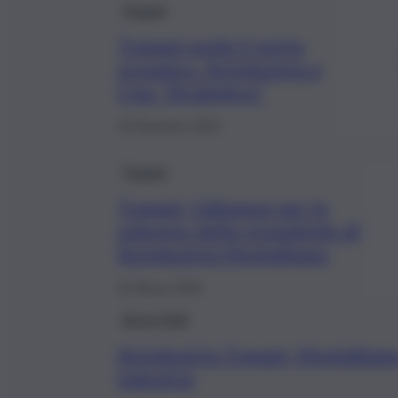
Trapani
Trapani vuole il porto
oceanico. Sicindustria e
Cna: “Strategico”
15 Dicembre 2022
Trapani
Trapani, l’alleanza per lo
sviluppo della presidente di
Sicindustria Montalbano
31 Marzo 2022
Brevi-Fatti
Sicindustria Trapani, Montalban
Industria