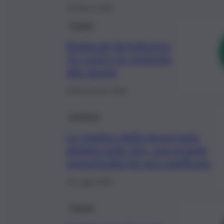
24 Marzo 2022
Trapani
Sindacati-Sicindustria
Tp contro le molestie
alle donne
28 Novembre 2020
Inchiesta
Lo spettro della burocrazia
aleggia sulle Zes, una grande
opportunità da non vanificare
16 Luglio 2020
Trapani