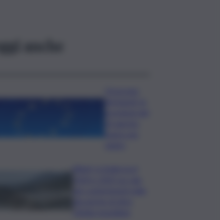
ggi anche
Oroscopo
del lunedì, le
previsioni del
10 agosto
segno per
segno
Rifiuti, in Sicilia tra il
2024 e 2025 un calo
dei conferimenti nelle
discariche di oltre
50mila tonnellate