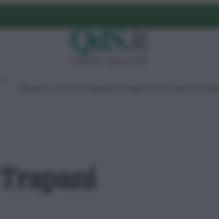
domenica 9 agosto 2026
Ambiente
Lavoro
Economia
Politica
Cultura
Dai Mercati
Podcast
Vid
 Trapani