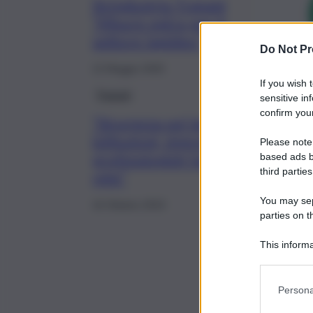
Sicindustria Trapani
“Misure extra per il
settore lapideo”
Do Not Pr
12 Maggio 2020
If you wish 
Trapani
sensitive in
confirm your
“Sicurezza sul lavoro,
istituzioni, imprese e
Please note
professionisti facciano
based ads b
third parties
rete”
You may sepa
16 Ottobre 2019
parties on t
This informa
Participants
Persona