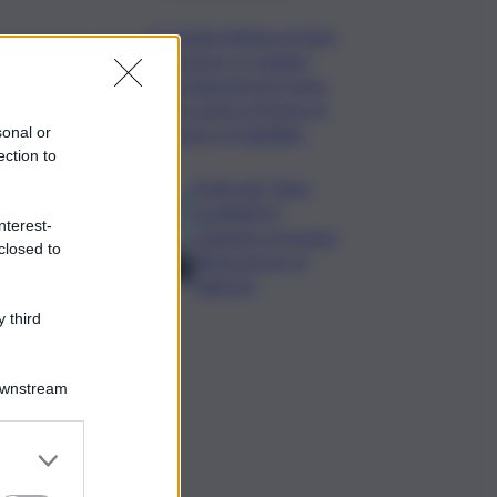
Il Catania elimina ai rigori
il Vicenza e si regala i
trentaduesimi di Coppa
Italia contro il Parma: la
cronaca e il tabellino
sonal or
ection to
Truffa del “finto
carabiniere”,
nterest-
catanese arrestato
closed to
all’aeroporto di
Palermo
 third
Downstream