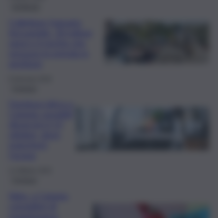
Inchiesta
Collettore fognario
Acicastello, 20 milioni
spesi e il rischio che
nessuno lo prenda in
gestione
8 Gennaio 2026
Cronaca
Fornitura idrica a
Catania: possibili
disservizi il 13
ottobre, dove
mancherà
l’acqua
12 Ottobre 2025
Cronaca
Sidra, a Catania
consiglieri di
maggioranza