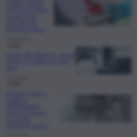
Catania, arriva il
comunicato Sidra:
ecco le zone
coinvolte dal
disservizio idrico
13 Aprile 2026
Catania
Guasto alle tubature, manca
l’acqua a Catania est: ecco
dove
2 Aprile 2026
Catania
Disservizi idrici a
Catania e
nell’hinterland
etneo il 3 marzo:
ecco dove
mancherà l’acqua
2 Marzo 2026