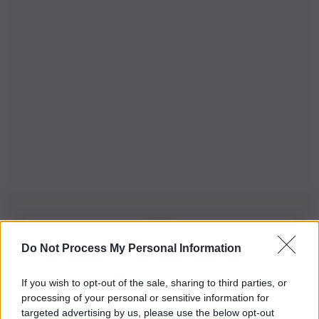
Do Not Process My Personal Information
Iscriviti alla nostra Newsletter
If you wish to opt-out of the sale, sharing to third parties, or
Iscriviti alla nostra newsletter per non perdere le ultime
processing of your personal or sensitive information for
novità
targeted advertising by us, please use the below opt-out