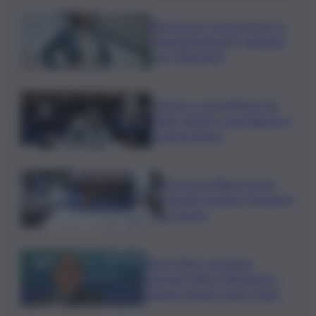
Risoluzione ‘campo largo’ su
Giorgetti agita Pd, tensione
con i Riformisti
Vertice a casa Meloni con
Tajani, Salvini e Lupi: bilancio e
priorità ripresa
Operaio siciliano muore
travolto da lastre di marmo
a Carrara
Banco Bpm, Castagna:
Agricole Italia? Valuteremo,
ritengo fusione molto solida