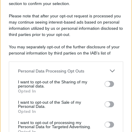
section to confirm your selection.
Iscriviti Ora
Please note that after your opt-out request is processed you
may continue seeing interest-based ads based on personal
information utilized by us or personal information disclosed to
third parties prior to your opt-out.
You may separately opt-out of the further disclosure of your
personal information by third parties on the IAB’s list of
© 2026 | Ediservice s.r.l. 95126 Catania – Via Principe
downstream participants.
Nicola, 22 – P.IVA: 01153210875 – Cciaa Catania n.
Personal Data Processing Opt Outs
This information may also be disclosed by us to third parties
01153210875 – Quotidiano di Sicilia usufruisce dei
on the IAB’s List of Downstream Participants that may further
contributi di cui al D.lgs n. 70/2017
I want to opt-out of the Sharing of my
disclose it to other third parties.
personal data.
Opted In
I want to opt-out of the Sale of my
Personal Data.
Chi Siamo
Opted In
Fondazione Etica e Valori Marilù Tregua
Fondatore Carlo Alberto Tregua
Lavora con noi
I want to opt-out of processing my
Personal Data for Targeted Advertising.
Gerenza
Opted In