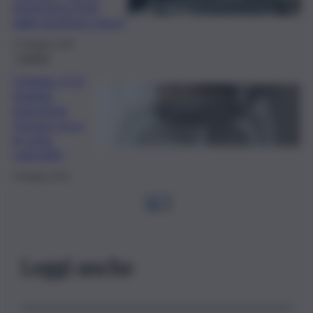
resteremo fuori
dalla gestione unica”
27 Maggio 2025
Catania
Catania, il 13
maggio
mancherà
l’acqua: ecco
le zone
coinvolte
9 Maggio 2025
1
2
…
Leggi anche