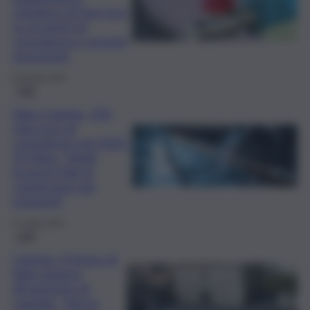
chiedono di fare luce
su incarichi di
consulenza e recenti
assunzioni
8 Agosto 2025
Fatti
Sidra Catania, 250
mila euro di
consulenze nel 2025.
Di Mulo: “Molti
incarichi figli di
contenziosi già
esistenti”
5 Luglio 2025
Fatti
Catania, il futuro di
Sidra appeso
all’aumento di
capitale. “Senza