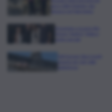
Bruciano rifiuti pericolosi nel
parco delle Madonie, due
denunce nel Palermitano
Presentato a Locarno film
Totorici “Ketticé”, Bellucci
ospite speciale
Tuffi Europei, Elisa Cosetti
argento nel ‘volo’ dalla
piattaforma