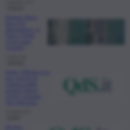
3 Settembre 2024
Inchiesta
Spiagge libere,
altro che
abbondanza. In
Italia e Sicilia
coste sotto
“assalto”
9 Luglio 2024
Istituzioni
Sicilia, 900mila euro
per i servizi di
vigilanza delle
spiagge libere:
come e quando
fare domanda
15 Giugno 2023
Trapani
Alcamo,