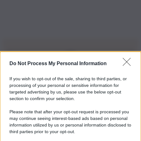
Do Not Process My Personal Information
Iscriviti alla nostra Newsletter
If you wish to opt-out of the sale, sharing to third parties, or
Iscriviti alla nostra newsletter per non perdere le ultime
processing of your personal or sensitive information for
novità
targeted advertising by us, please use the below opt-out
section to confirm your selection.
Iscriviti Ora
Please note that after your opt-out request is processed you
may continue seeing interest-based ads based on personal
information utilized by us or personal information disclosed to
third parties prior to your opt-out.