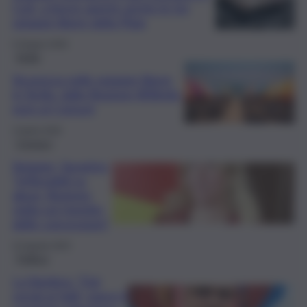
Cuti, a breve aperte anche le tre
spiagge libere della Plaia
5 Giugno 2026
Sicilia
Sicurezza nelle spiagge libere
in Sicilia, dalla Regione 800mila
euro ai Comuni
2 Aprile 2026
Cronaca
Spiagge, Savarino:
“Inflessibili su
abusi. Regione
vigila sul rispetto
delle concessioni”
22 Agosto 2025
Politica
La Vardera: “Dai
social ai fatti, nasce il