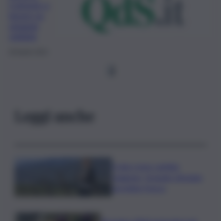
Comune a
lavoro su
spiagge
vigilate
28 Aprile 2023
1
Leggi anche
Il vino rosso cambia
stagione, Grassini: d’estate
servitelo fresco