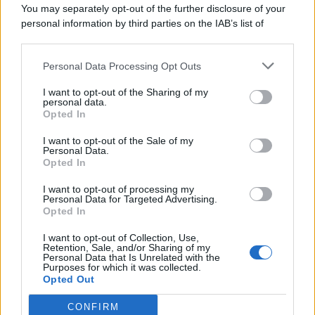
You may separately opt-out of the further disclosure of your
personal information by third parties on the IAB’s list of
© 2026 | Ediservice s.r.l. 95126 Catania – Via Principe
downstream participants.
Nicola, 22 – P.IVA: 01153210875 – Cciaa Catania n.
Personal Data Processing Opt Outs
This information may also be disclosed by us to third parties
01153210875 – Quotidiano di Sicilia usufruisce dei
on the IAB’s List of Downstream Participants that may further
contributi di cui al D.lgs n. 70/2017
I want to opt-out of the Sharing of my
disclose it to other third parties.
personal data.
Opted In
I want to opt-out of the Sale of my
Personal Data.
Chi Siamo
Opted In
Fondazione Etica e Valori Marilù Tregua
Fondatore Carlo Alberto Tregua
Lavora con noi
I want to opt-out of processing my
Personal Data for Targeted Advertising.
Gerenza
Opted In
I want to opt-out of Collection, Use,
Retention, Sale, and/or Sharing of my
Personal Data that Is Unrelated with the
Purposes for which it was collected.
Opted Out
Scarica l’app
CONFIRM