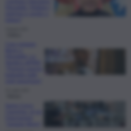
comitato Liberiamo
Mondello. Mollate i
telefoni e venite a
lottare”
4 Agosto 2025
Politica
Caso spiagge
libere a
Mondello, La
Vardera all’ARS:
“Porterò questa
battaglia nelle
sedi opportune”
23 Luglio 2025
Ragusa
Santa Croce
Camerina, al via
l’operazione
“spiagge libere”