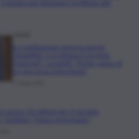
 “Catania può diventare la Milano del
Società
In Costituzione entra la parola
“disabilità” e si elimina il termine
“minorati”. Locatelli: “Primo passo di
un percorso importante”
17 Giugno 2026
in arrivo 10 milioni per il servizio
 Schifani: “Passo importante”
 2026