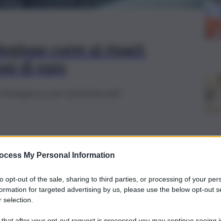
egione corre ai ripari:
oni di euro
l'emergenza e per i primi interventi"
ocess My Personal Information
to opt-out of the sale, sharing to third parties, or processing of your per
formation for targeted advertising by us, please use the below opt-out s
 selection.
el Castello Utveggio, Mattarella accolto
 a Palermo. Schifani: “Simbolo di una
 that after your opt-out request is processed you may continue seeing i