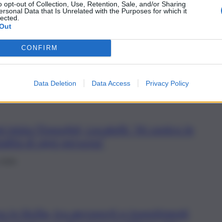
o opt-out of Collection, Use, Retention, Sale, and/or Sharing
ersonal Data that Is Unrelated with the Purposes for which it
lected.
Out
 Nazionale Alpini compie 107 anni, il
stro Locatelli: “Una storia di servizio e
CONFIRM
lia”
Data Deletion
Data Access
Privacy Policy
i inizia l’ExpoAid, Locatelli: “Al centro le
alità di ogni persona”
 2026
 in Sicilia, tra aeroporti e investimenti