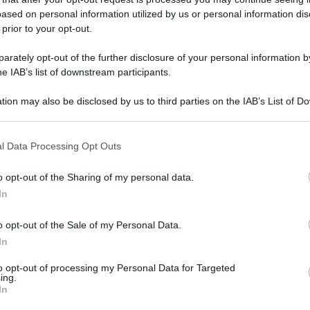
upera”
ased on personal information utilized by us or personal information dis
 prior to your opt-out.
rately opt-out of the further disclosure of your personal information by
he IAB’s list of downstream participants.
ga, sopralluogo dell’assessore
tion may also be disclosed by us to third parties on the IAB’s List of 
 that may further disclose it to other third parties.
teria vitale per la Piana di Catania”,
niranno i lavori
l Data Processing Opt Outs
o opt-out of the Sharing of my personal data.
In
o opt-out of the Sale of my Personal Data.
i, è battaglia tra i sindacati. Cgil:
In
zione con fondi europei? Una presa in
to opt-out of processing my Personal Data for Targeted
ing.
In