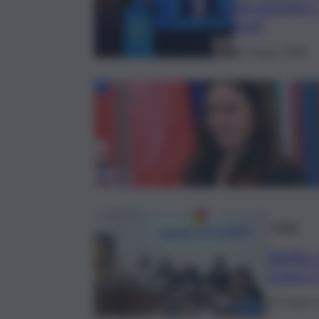
tecnologici:
Sud”
22 Giugno 2026
Sicilia
Sanità, 
116117.
15 Giugno