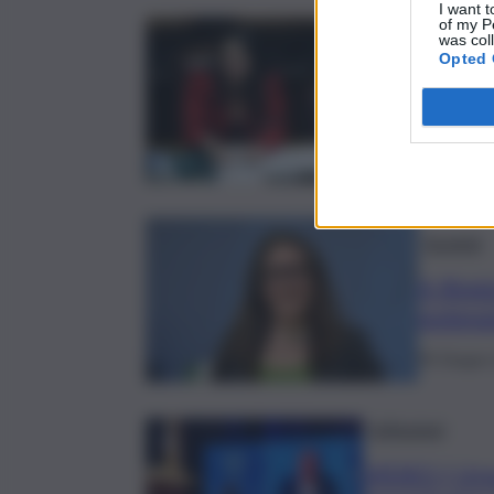
I want t
of my P
Istituzioni
was col
Opted 
L’Associazione
grazie del mini
amore per l’Ita
9 Luglio 2026
Società
A Rimin
potenzi
25 Giugno
Istituzioni
VIDEO | Urso