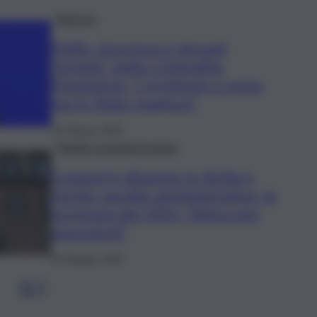
Palermo
Mafia, sicurezza e giovani
“tentati” dalla criminalità,
Piantedosi: “I problemi ci sono,
ma lo Stato reagisce”
15 Giugno 2026
Pubblica amministrazione
Comuni in dissesto in Sicilia e
rischio paralisi amministrativa, la
proposta del M5S: “Sbloccare
assunzioni”
28 Maggio 2026
1
2
…