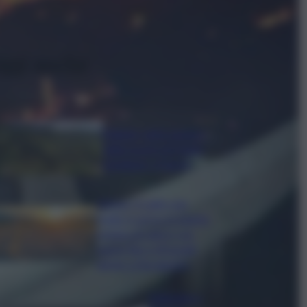
ggi anche
Follador wine sponsor
della mostra di Heinz
Schattner a Napoli
Meteo, il caldo non
molla: in arrivo la quarta
ondata di calore con
punte fino a 40 gradi
anche a Ferragosto
Disgrazia a