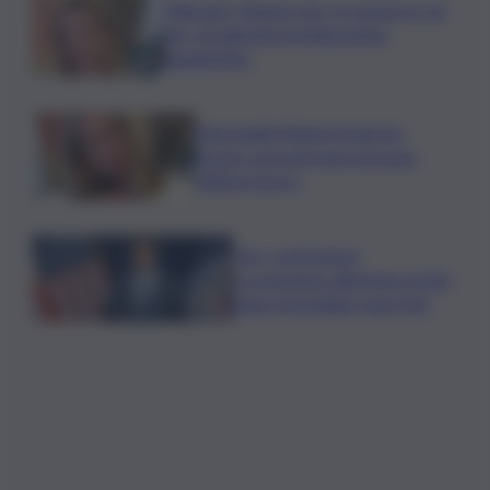
Migranti, Meloni: non c’è spazio in Ue
per chi alimenta immigrazione
clandestina
Marcinella,Meloni: 8 agosto
presto sarà giornata europea
vittime lavoro
Usa, contrazione
occupazione allontana rischio
rialzo immediato tassi Fed