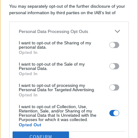
You may separately opt-out of the further disclosure of your
personal information by third parties on the IAB’s list of
© 2026 | Ediservice s.r.l. 95126 Catania – Via Principe
downstream participants.
Nicola, 22 – P.IVA: 01153210875 – Cciaa Catania n.
Personal Data Processing Opt Outs
This information may also be disclosed by us to third parties
01153210875 – Quotidiano di Sicilia usufruisce dei
on the IAB’s List of Downstream Participants that may further
contributi di cui al D.lgs n. 70/2017
I want to opt-out of the Sharing of my
disclose it to other third parties.
personal data.
Opted In
I want to opt-out of the Sale of my
Personal Data.
Chi Siamo
Opted In
Fondazione Etica e Valori Marilù Tregua
Fondatore Carlo Alberto Tregua
Lavora con noi
I want to opt-out of processing my
Personal Data for Targeted Advertising.
Gerenza
Opted In
I want to opt-out of Collection, Use,
Retention, Sale, and/or Sharing of my
Personal Data that Is Unrelated with the
Purposes for which it was collected.
Opted Out
Scarica l’app
CONFIRM