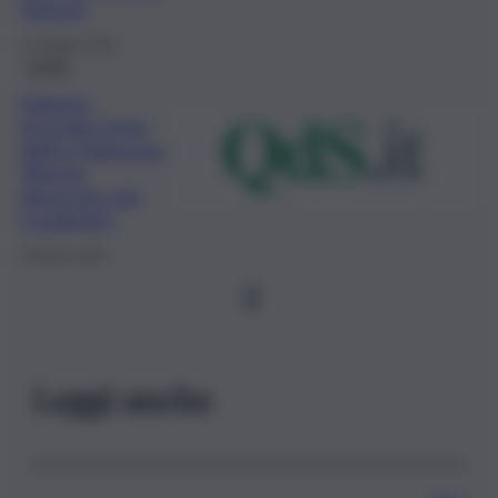
35enne
12 Giugno 2023
Sanità
Solarino,
incendia l’auto
dell’ex fidanzata:
36enne
denuciato dai
Carabinieri
10 Aprile 2023
1
Leggi anche