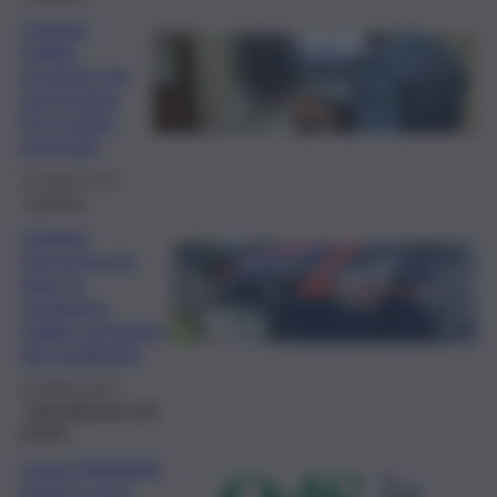
Catania,
stalker
acrobata per
tormentare
l’ex moglie:
arrestato
22 Giugno 2025
Cronaca
Catania,
tormenta l’ex
dopo la
condanna:
stalker arrestato
dai carabinieri
13 Ottobre 2024
Fatti dall’Italia e dal
mondo
Lascia bigliettini
erotici a una