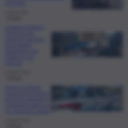
arrestato
3 Giugno 2026
Cronaca
Catania, pedina e
minaccia una
ragazza: disposto
braccialetto
elettronico per
stalking a un
23enne
30 Agosto 2025
Cronaca
Paura a Catania,
minaccia di morte e
tenta di aggredire il
compagno della sua
ex: arrestato stalker
20 Agosto 2025
Cronaca