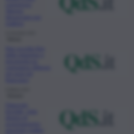
commessa:
56enne
denunciato per
stalking
31 Dicembre 2023
Ragusa
Non accetta fine
della relazione e
perseguita ex
compagna: 60enne
nei guai nel
Ragusano
9 Ottobre 2023
Siracusa
Palazzolo
Acreide, viola
divieto di
avvicinamento:
arrestato stalker