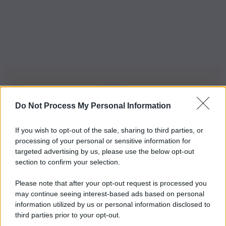
Do Not Process My Personal Information
Iscriviti alla nostra Newsletter
If you wish to opt-out of the sale, sharing to third parties, or
Iscriviti alla nostra newsletter per non perdere le ultime
processing of your personal or sensitive information for
novità
targeted advertising by us, please use the below opt-out
section to confirm your selection.
Iscriviti Ora
Please note that after your opt-out request is processed you
may continue seeing interest-based ads based on personal
information utilized by us or personal information disclosed to
third parties prior to your opt-out.