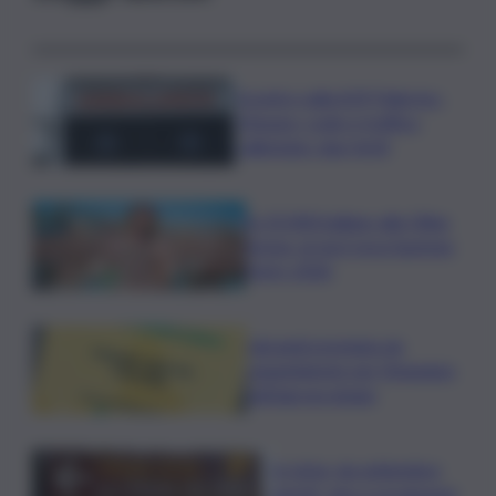
Scontro sulla A29 Palermo-
Mazara, code e traffico
rallentato: due feriti
In 25.000 ballano alla Olbia
Arena, al via il Jova Summer
Party 2026
Librandi premiata da
Legambiente per l’impegno
nell’agroecologia
In Istria, da settembre
tartufi, vino e produzioni