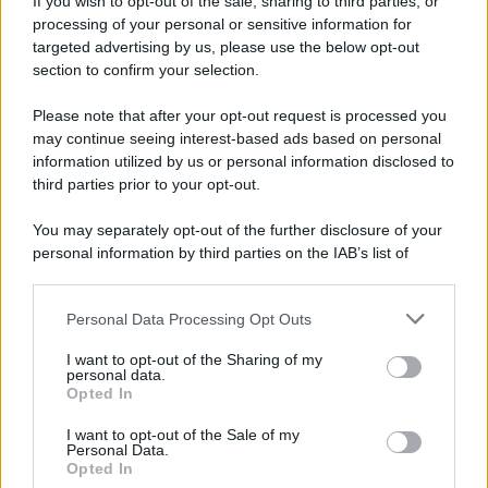
If you wish to opt-out of the sale, sharing to third parties, or
Iscriviti alla nostra newsletter per non perdere le ultime
processing of your personal or sensitive information for
novità
targeted advertising by us, please use the below opt-out
section to confirm your selection.
Iscriviti Ora
Please note that after your opt-out request is processed you
may continue seeing interest-based ads based on personal
information utilized by us or personal information disclosed to
third parties prior to your opt-out.
You may separately opt-out of the further disclosure of your
personal information by third parties on the IAB’s list of
© 2026 | Ediservice s.r.l. 95126 Catania – Via Principe
downstream participants.
Nicola, 22 – P.IVA: 01153210875 – Cciaa Catania n.
Personal Data Processing Opt Outs
This information may also be disclosed by us to third parties
01153210875 – Quotidiano di Sicilia usufruisce dei
on the IAB’s List of Downstream Participants that may further
contributi di cui al D.lgs n. 70/2017
I want to opt-out of the Sharing of my
disclose it to other third parties.
personal data.
Opted In
I want to opt-out of the Sale of my
Personal Data.
Chi Siamo
Opted In
Fondazione Etica e Valori Marilù Tregua