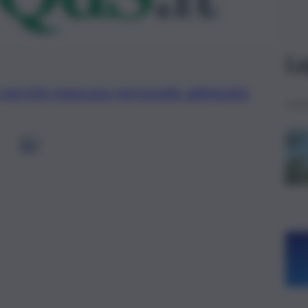
Le
i perché mancava personale adeguato
1
2