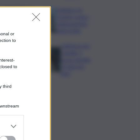
Policlinico di
Catania, in gara
l’adeguamento
antincendio
sonal or
ection to
Collettore Aci
Castello, il
nuovo appello:
nterest-
“Si sblocchi
closed to
l’iter”
 third
Downstream