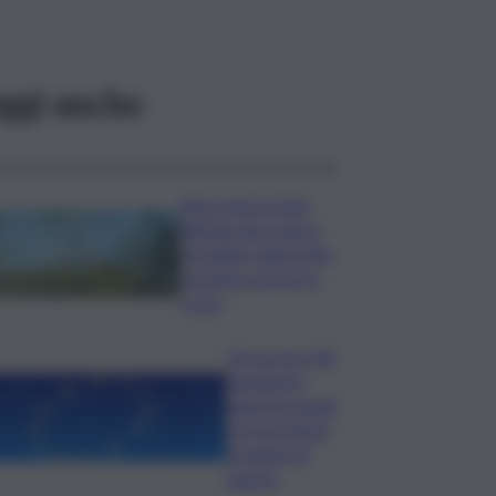
ggi anche
Etna senza sosta:
attività dal cratere
Voragine nella notte,
eruzione ancora in
corso
L’oroscopo del
weekend, i
segni fortunati
e le previsioni
di sabato 8
agosto