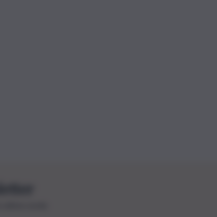
letter
le ultime novità