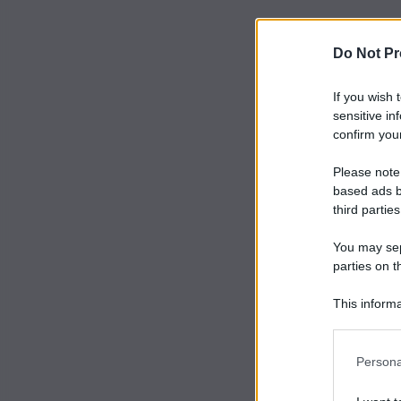
Do Not Pr
If you wish 
sensitive in
confirm your
Please note
based ads b
third parties
You may sepa
parties on t
This informa
Participants
Persona