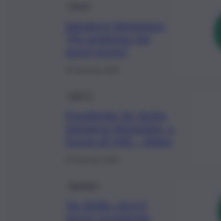
Forum
Salvatore Veneziano:
“Più sentenze che
nuovi ricorsi”
25 Gennaio 2022
QdS Tv
Presidente Tar Sicilia,
Salvatore Veneziano, a
Forum di QdS – Video
16 Gennaio 2022
Giustizia
Tar Sicilia, chi è il
nuovo presidente