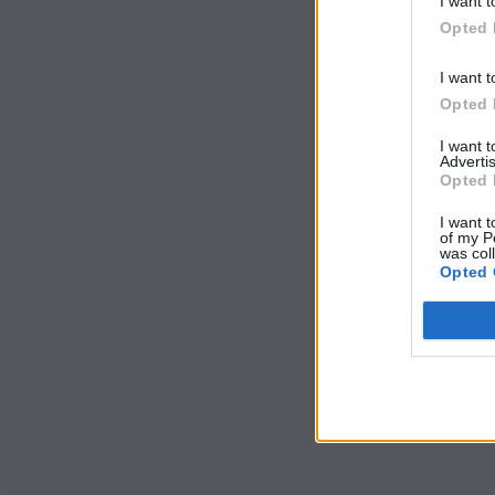
I want t
Opted 
I want t
Opted 
I want 
Advertis
Opted 
I want t
of my P
was col
Opted 