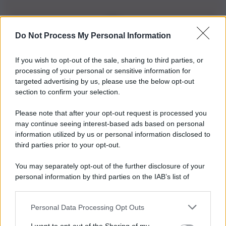
Do Not Process My Personal Information
Iscriviti alla nostra Newsletter
If you wish to opt-out of the sale, sharing to third parties, or
Iscriviti alla nostra newsletter per non perdere le ultime
processing of your personal or sensitive information for
novità
targeted advertising by us, please use the below opt-out
section to confirm your selection.
Iscriviti Ora
Please note that after your opt-out request is processed you
may continue seeing interest-based ads based on personal
information utilized by us or personal information disclosed to
third parties prior to your opt-out.
You may separately opt-out of the further disclosure of your
personal information by third parties on the IAB’s list of
© 2026 | Ediservice s.r.l. 95126 Catania – Via Principe
downstream participants.
Nicola, 22 – P.IVA: 01153210875 – Cciaa Catania n.
Personal Data Processing Opt Outs
This information may also be disclosed by us to third parties
01153210875 – Quotidiano di Sicilia usufruisce dei
on the IAB’s List of Downstream Participants that may further
contributi di cui al D.lgs n. 70/2017