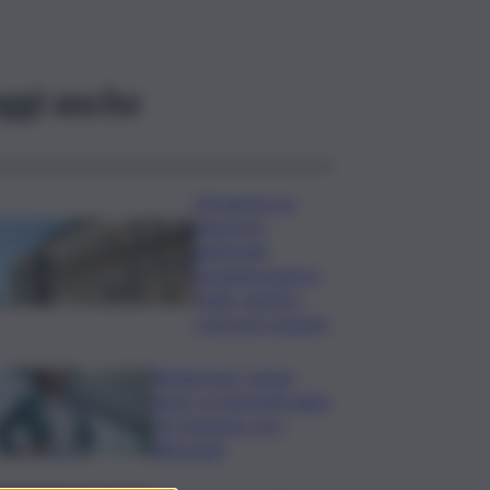
ggi anche
Ad agosto un
clima pre-
elettorale
incandescente in
Sicilia, partiti a
caccia di consensi
Risoluzione ‘campo
largo’ su Giorgetti agita
Pd, tensione con i
Riformisti