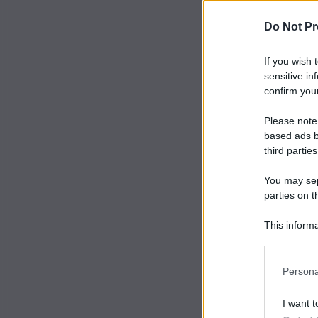
Do Not Pr
If you wish 
sensitive in
confirm your
Please note
based ads b
third parties
You may sepa
parties on t
This informa
Participants
Persona
I want t