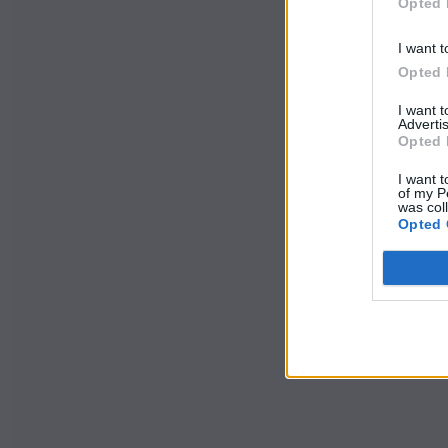
Opted 
I want t
Opted 
I want 
Advertis
Opted 
I want t
of my P
was col
Opted 