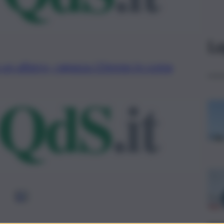
Le
o un albero, ragazza 23enne in coma
1
2