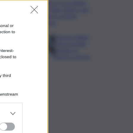
Vertice a casa Meloni
con Tajani, Salvini e Lupi:
bilancio e priorità
ripresa
sonal or
ection to
Operaio siciliano
muore travolto
da lastre di
nterest-
marmo a Carrara
closed to
 third
Downstream