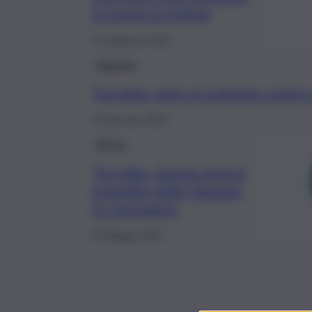
irrompe la Polizia
21 Febbraio 2022
Palermo
Torretta, auto si schianta contr
23 Gennaio 2022
Breve
Torretta, donna muore
investita dalle fiamme
in campagna
25 Maggio 2021