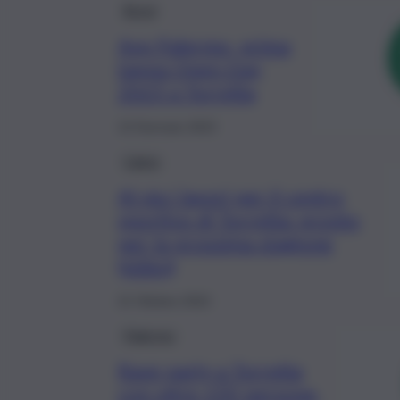
Brevi
Asp Palermo, prima
tappa Open Day
2023 a Torretta
13 Gennaio 2023
Calcio
Al via i lavori per il centro
sportivo di Torretta: pronto
per la prossima stagione
(video)
21 Ottobre 2022
Palermo
Rave party a Torretta
con oltre 150 persone,