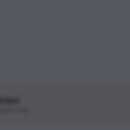
letter
le ultime novità