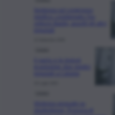
Sentenza sul congresso
medico: condannato l’ex
rettore Basile, assolti gli altri
imputati
12 Settembre 2025
Catania
Il parto e le lesioni
gravissime: due medici
imputati a Catania
19 Luglio 2025
Catania
Violenza sessuale su
studentesse, Procura di