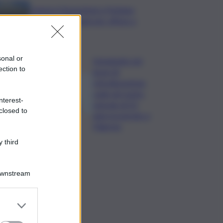
Camera,Opposizioni a Fontana:
sanzioni a Bignami per offese a
Scalfaro
sonal or
Impegnato nei
ection to
lavori di
ristrutturazione,
cade nel vuoto:
nterest-
operaio di 52
closed to
anni ricoverato a
Palermo
 third
Downstream