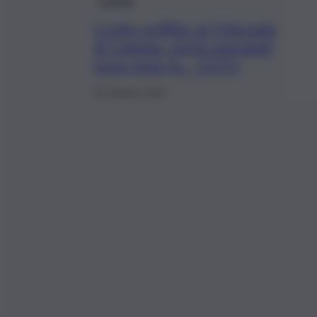
Crollo soffitto al Tribunale
di Catania, rischi segnalati
nove mesi fa – FOTO
20 Ottobre 2022