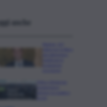
ggi anche
Regione, 167
milioni per la filiera
agroalimentare:
pubblicate le
graduatorie
provvisorie
Trittico Vitivinicolo:
vendemmia in
anticipo tra qualità e
siccità