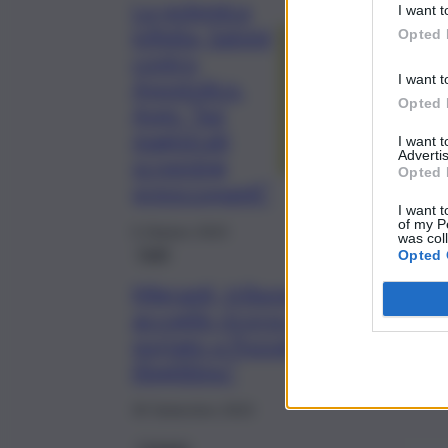
La polemica
I want t
infinita, Salvini
Opted 
contro
I want t
Apostolico.
Opted 
Anm: “Sui
magistrati
I want 
Advertis
screening
Opted 
preoccupanti”
I want t
of my P
5 Ottobre 2023
was col
Fatti
Opted 
Migranti, tribunale Catania
accoglie ricorso tunisino
portato a Pozzallo: “Decreto
illegittimo”
30 Settembre 2023
Catania