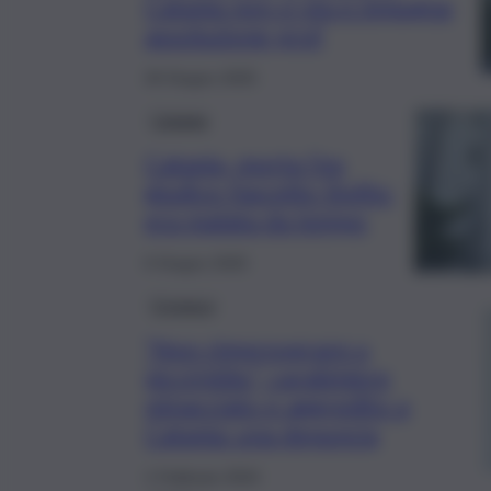
Catania non ci sta e impugna
assoluzione prof
26 Giugno 2025
Catania
Catania, morta l’ex
giudice Fascetto Sivillo:
era malata da tempo
6 Giugno 2025
Cronaca
“Non rimproverare u
picciriddu”, carabiniere
minacciato e aggredito a
Catania: una denuncia
1 Febbraio 2024