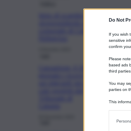
Politica
Voto di scambio, condannato il
Do Not Pr
vicepresidente del consiglio
comunale di Catania Riccardo
If you wish 
Pellegrino
sensitive in
confirm your
4 Dicembre 2023
Fatti
Please note
based ads b
Cassazione, il 30
third parties
gennaio i ricorsi
sui migranti per i
You may sepa
casi respinti dal
parties on t
Tribunale di
This informa
Catania
Participants
20 Novembre 2023
Persona
Fatti