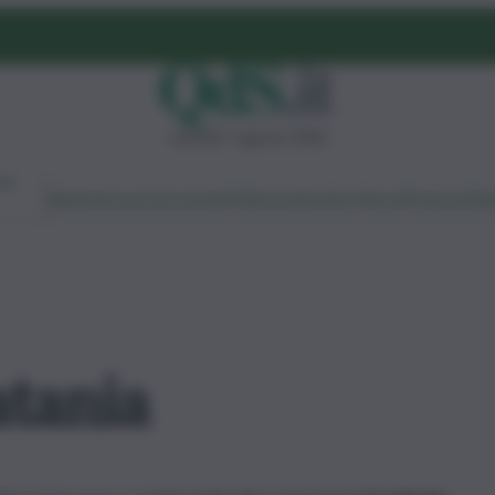
venerdì 7 agosto 2026
Ambiente
Lavoro
Economia
Politica
Cultura
Dai Mercati
Podcast
Vid
atania