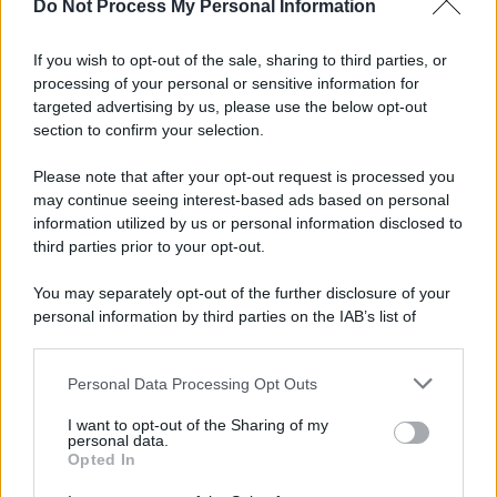
Do Not Process My Personal Information
Iscriviti alla nostra Newsletter
If you wish to opt-out of the sale, sharing to third parties, or
Iscriviti alla nostra newsletter per non perdere le ultime
processing of your personal or sensitive information for
novità
targeted advertising by us, please use the below opt-out
section to confirm your selection.
Iscriviti Ora
Please note that after your opt-out request is processed you
may continue seeing interest-based ads based on personal
information utilized by us or personal information disclosed to
third parties prior to your opt-out.
You may separately opt-out of the further disclosure of your
personal information by third parties on the IAB’s list of
© 2026 | Ediservice s.r.l. 95126 Catania – Via Principe
downstream participants.
Nicola, 22 – P.IVA: 01153210875 – Cciaa Catania n.
Personal Data Processing Opt Outs
This information may also be disclosed by us to third parties
01153210875 – Quotidiano di Sicilia usufruisce dei
on the IAB’s List of Downstream Participants that may further
contributi di cui al D.lgs n. 70/2017
I want to opt-out of the Sharing of my
disclose it to other third parties.
personal data.
Opted In