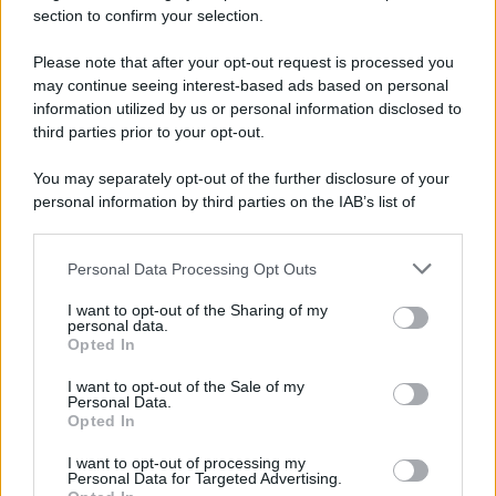
section to confirm your selection.
Iscriviti Ora
Please note that after your opt-out request is processed you
may continue seeing interest-based ads based on personal
information utilized by us or personal information disclosed to
third parties prior to your opt-out.
You may separately opt-out of the further disclosure of your
personal information by third parties on the IAB’s list of
© 2026 | Ediservice s.r.l. 95126 Catania – Via Principe
downstream participants.
Nicola, 22 – P.IVA: 01153210875 – Cciaa Catania n.
Personal Data Processing Opt Outs
This information may also be disclosed by us to third parties
01153210875 – Quotidiano di Sicilia usufruisce dei
on the IAB’s List of Downstream Participants that may further
contributi di cui al D.lgs n. 70/2017
I want to opt-out of the Sharing of my
disclose it to other third parties.
personal data.
Opted In
I want to opt-out of the Sale of my
Personal Data.
Chi Siamo
Opted In
Fondazione Etica e Valori Marilù Tregua
Fondatore Carlo Alberto Tregua
Lavora con noi
I want to opt-out of processing my
Personal Data for Targeted Advertising.
Gerenza