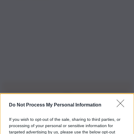
Do Not Process My Personal Information
Iscriviti alla nostra Newsletter
If you wish to opt-out of the sale, sharing to third parties, or
Iscriviti alla nostra newsletter per non perdere le ultime
processing of your personal or sensitive information for
novità
targeted advertising by us, please use the below opt-out