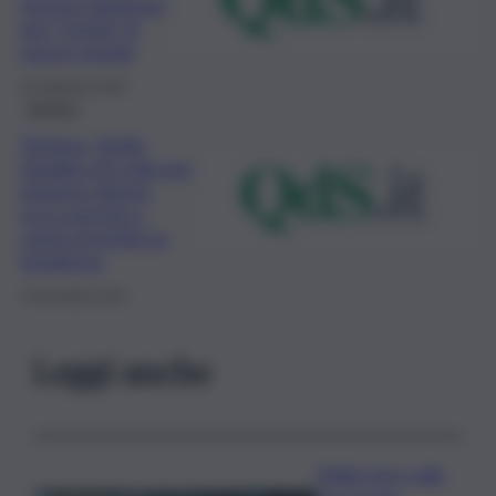
nessun tampone
per i turisti, le
nuove regole
23 Febbraio 2022
turismo
Turismo, Sicilia
fanalino di coda per
impiego donne,
ecco perché e
come invertire la
tendenza
3 Novembre 2021
Leggi anche
Bollino nero sulle