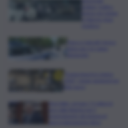
autostrade
siciliane, traffico
intenso da Catania
a Palermo: Anas
monitora
Paura a Canicattì: ferisce
tabaccaio e lo rapina,
denunciato
”Frantoi Aperti in Umbria
2026″: cinque weekend per
l’olio nuovo
Etna Valley, arrivano 7,2 milioni di
euro dalla Regione per il
potenziamento del sistema di
approvvigionamento idrico