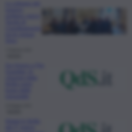
Lo sviluppo del
turismo
siciliano: nasce
Tavolo di
Coordinamento
tra le cinque
Dmo
7 Febbraio 2024
turismo
Da Omero a The
Guardian, le
citazioni della
Sicilia come
luogo delle
meraviglie
19 Maggio 2022
turismo
Viaggi in Sicilia,
dal 1° marzo