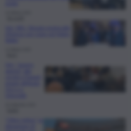
guida
16 Ottobre 2025
No profit
Uici, BEL: firmato protocollo
d’intesa con Lions ed Helen
Keller
13 Ottobre 2025
Brevi
Uici, “guerra
aperta” alla
cecità a Trapani
grazie all’Angio
Oct e a
Unicredit
30 Settembre 2024
Sanità
“Oltre retina”, la
donazione di