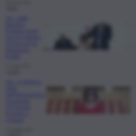
28 Agosto 2024
Brevi
Uici, dalla
Regione
Siciliana quasi
mezzo milione
di euro per la
Stamperia
Braille
31 Luglio 2024
Eventi
Uici, in Sicilia la
sfida
dell’Autonomia e
il progetto
LETIsmart:
l’evento a
Catania
25 Maggio 2024
QdS Tv