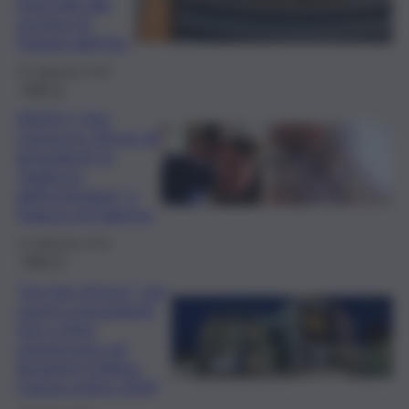
Unicredit alla
sezione di
Trapani dell’Uici
25 Settembre 2024
QdS Tv
VIDEO | Uici,
Canova in 3d per gli
ipovedenti: la
“bellezza
dell’inclusione” a
Palazzo di Palermo
12 Settembre 2024
QdS Tv
“Un faro di luce”: per
ciechi e ipovedenti,
Uici e Irifor
organizzano ad
Amantea l’ultimo
Campo estivo 2024