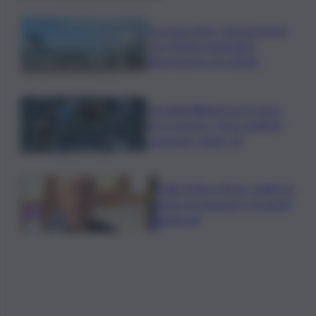
Eruzione Etna, voli ripristinati
con effetto immediato
all’aeroporto di Catania
Mondiali Wakeboard: primo
oro è azzurro, Noa Gualtieri
campione Under 14
Dalla Sicilia a Roma, politici in
ferie tra urgenze e progetti
elettorali