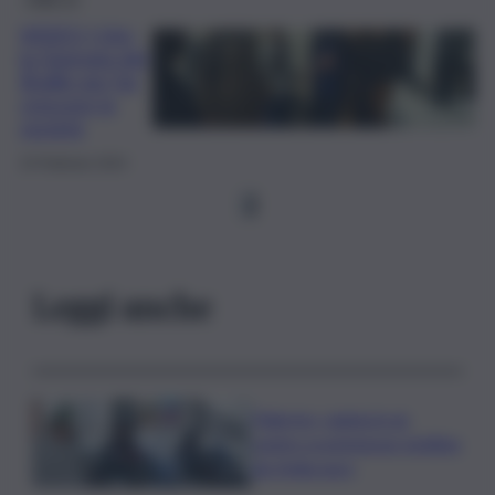
VIDEO | Uici,
la Giornata del
Braille per far
crescere la
società
23 Febbraio 2024
1
Leggi anche
Palermo, rapina in un
centro scommesse: bottino
da 5mila euro