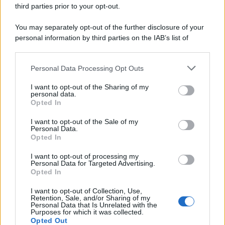
third parties prior to your opt-out.
You may separately opt-out of the further disclosure of your
personal information by third parties on the IAB’s list of
© 2026 | Ediservice s.r.l. 95126 Catania – Via Principe
downstream participants.
Nicola, 22 – P.IVA: 01153210875 – Cciaa Catania n.
Personal Data Processing Opt Outs
This information may also be disclosed by us to third parties
01153210875 – Quotidiano di Sicilia usufruisce dei
on the IAB’s List of Downstream Participants that may further
contributi di cui al D.lgs n. 70/2017
I want to opt-out of the Sharing of my
disclose it to other third parties.
personal data.
Opted In
I want to opt-out of the Sale of my
Personal Data.
Chi Siamo
Opted In
Fondazione Etica e Valori Marilù Tregua
Fondatore Carlo Alberto Tregua
Lavora con noi
I want to opt-out of processing my
Personal Data for Targeted Advertising.
Gerenza
Opted In
I want to opt-out of Collection, Use,
Retention, Sale, and/or Sharing of my
Personal Data that Is Unrelated with the
Purposes for which it was collected.
Opted Out
Scarica l’app