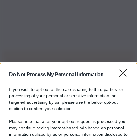
Do Not Process My Personal Information
Iscriviti alla nostra Newsletter
If you wish to opt-out of the sale, sharing to third parties, or
Iscriviti alla nostra newsletter per non perdere le ultime
processing of your personal or sensitive information for
novità
targeted advertising by us, please use the below opt-out
section to confirm your selection.
Iscriviti Ora
Please note that after your opt-out request is processed you
may continue seeing interest-based ads based on personal
information utilized by us or personal information disclosed to