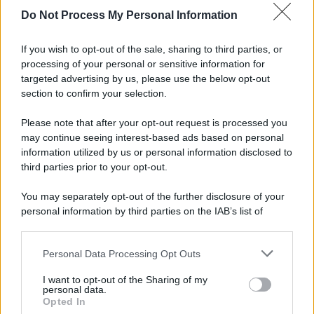
Do Not Process My Personal Information
Iscriviti alla nostra Newsletter
If you wish to opt-out of the sale, sharing to third parties, or
Iscriviti alla nostra newsletter per non perdere le ultime
processing of your personal or sensitive information for
novità
targeted advertising by us, please use the below opt-out
section to confirm your selection.
Iscriviti Ora
Please note that after your opt-out request is processed you
may continue seeing interest-based ads based on personal
information utilized by us or personal information disclosed to
third parties prior to your opt-out.
You may separately opt-out of the further disclosure of your
personal information by third parties on the IAB’s list of
© 2026 | Ediservice s.r.l. 95126 Catania – Via Principe
downstream participants.
Nicola, 22 – P.IVA: 01153210875 – Cciaa Catania n.
Personal Data Processing Opt Outs
This information may also be disclosed by us to third parties
01153210875 – Quotidiano di Sicilia usufruisce dei
on the IAB’s List of Downstream Participants that may further
contributi di cui al D.lgs n. 70/2017
I want to opt-out of the Sharing of my
disclose it to other third parties.
personal data.
Opted In