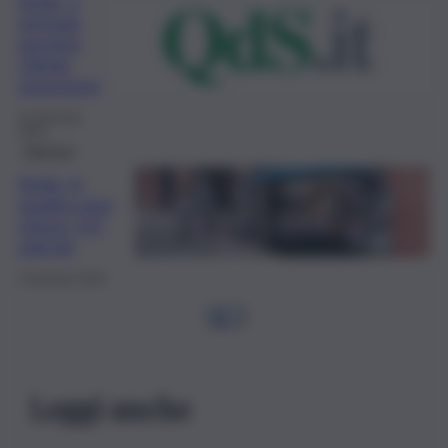
Sicilia, a
gennaio
previste
23mila
assunzioni
10 Gennaio
2024
Impresa
Sicilia, in
quattro anni
chiuse 111
edicole
4 Gennaio 2024
1
2
…
Leggi anche