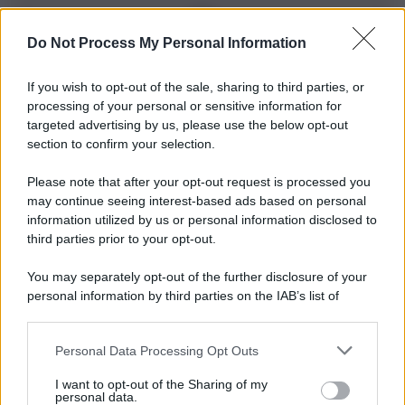
Do Not Process My Personal Information
Iscriviti alla nostra Newsletter
If you wish to opt-out of the sale, sharing to third parties, or
Iscriviti alla nostra newsletter per non perdere le ultime
processing of your personal or sensitive information for
novità
targeted advertising by us, please use the below opt-out
section to confirm your selection.
Iscriviti Ora
Please note that after your opt-out request is processed you
may continue seeing interest-based ads based on personal
information utilized by us or personal information disclosed to
third parties prior to your opt-out.
You may separately opt-out of the further disclosure of your
personal information by third parties on the IAB’s list of
© 2026 | Ediservice s.r.l. 95126 Catania – Via Principe
downstream participants.
Nicola, 22 – P.IVA: 01153210875 – Cciaa Catania n.
Personal Data Processing Opt Outs
This information may also be disclosed by us to third parties
01153210875 – Quotidiano di Sicilia usufruisce dei
on the IAB’s List of Downstream Participants that may further
contributi di cui al D.lgs n. 70/2017
I want to opt-out of the Sharing of my
disclose it to other third parties.
personal data.