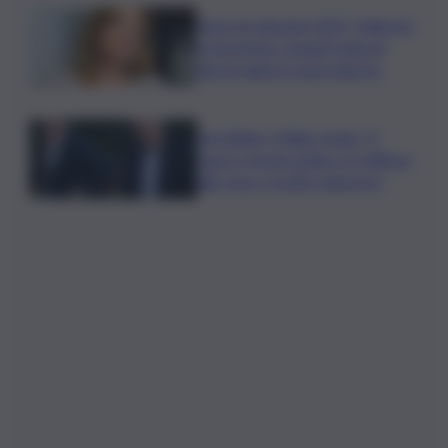
Verso le elezioni 2027, Palermo
in fermento: l’avanti tutta di
Varchi agita il centrodestra
Joe Biden, il figlio rivela: “Il
cancro di mio padre si è diffuso
alle ossa, è molto doloroso”