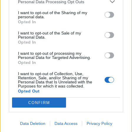
Personal Data Processing Opt Outs
This information may also be disclosed by us to third parties
01153210875 – Quotidiano di Sicilia usufruisce dei
on the IAB’s List of Downstream Participants that may further
contributi di cui al D.lgs n. 70/2017
I want to opt-out of the Sharing of my
disclose it to other third parties.
personal data.
Opted In
I want to opt-out of the Sale of my
Personal Data.
Chi Siamo
Opted In
Fondazione Etica e Valori Marilù Tregua
Fondatore Carlo Alberto Tregua
Lavora con noi
I want to opt-out of processing my
Personal Data for Targeted Advertising.
Gerenza
Opted In
I want to opt-out of Collection, Use,
Retention, Sale, and/or Sharing of my
Personal Data that Is Unrelated with the
Purposes for which it was collected.
Opted Out
Scarica l’app
CONFIRM
Privacy Policy
Preferenze Privacy
Data Deletion
Data Access
Privacy Policy