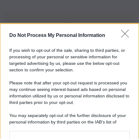
Do Not Process My Personal Information
Iscriviti alla nostra Newsletter
If you wish to opt-out of the sale, sharing to third parties, or
Iscriviti alla nostra newsletter per non perdere le ultime
processing of your personal or sensitive information for
novità
targeted advertising by us, please use the below opt-out
section to confirm your selection.
Iscriviti Ora
Please note that after your opt-out request is processed you
may continue seeing interest-based ads based on personal
information utilized by us or personal information disclosed to
third parties prior to your opt-out.
You may separately opt-out of the further disclosure of your
personal information by third parties on the IAB’s list of
© 2026 | Ediservice s.r.l. 95126 Catania – Via Principe
downstream participants.
Nicola, 22 – P.IVA: 01153210875 – Cciaa Catania n.