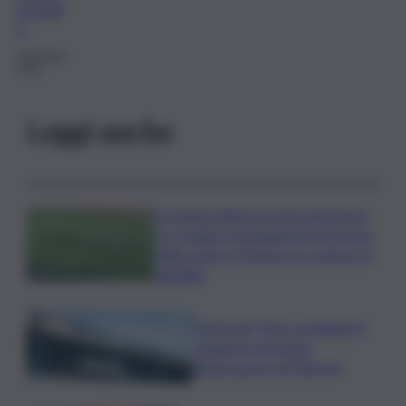
mcaud
o
29 Giugno
2024
Leggi anche
Il Catania elimina ai rigori il Vicenza
e si regala i trentaduesimi di Coppa
Italia contro il Parma: la cronaca e il
tabellino
Truffa del “finto carabiniere”,
catanese arrestato
all’aeroporto di Palermo