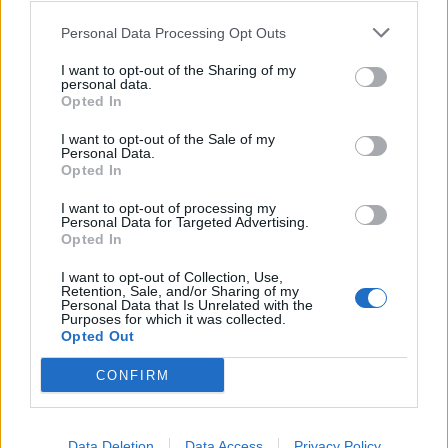
Nicola, 22 – P.IVA: 01153210875 – Cciaa Catania n.
Personal Data Processing Opt Outs
This information may also be disclosed by us to third parties
01153210875 – Quotidiano di Sicilia usufruisce dei
on the IAB’s List of Downstream Participants that may further
contributi di cui al D.lgs n. 70/2017
I want to opt-out of the Sharing of my
disclose it to other third parties.
personal data.
Opted In
I want to opt-out of the Sale of my
Personal Data.
Chi Siamo
Opted In
Fondazione Etica e Valori Marilù Tregua
Fondatore Carlo Alberto Tregua
Lavora con noi
I want to opt-out of processing my
Personal Data for Targeted Advertising.
Gerenza
Opted In
I want to opt-out of Collection, Use,
Retention, Sale, and/or Sharing of my
Personal Data that Is Unrelated with the
Purposes for which it was collected.
Opted Out
Scarica l’app
CONFIRM
Privacy Policy
Preferenze Privacy
Data Deletion
Data Access
Privacy Policy