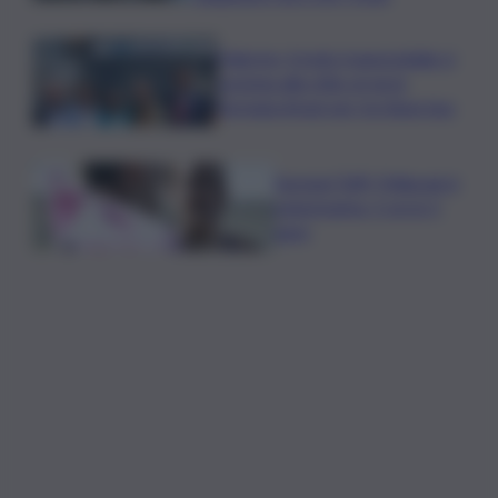
Palermo, il molo trapezoidale si
avvicina alla città: al via la
fermata Amat per tre linee bus
Europei Tuffi, Pellacani è
pokerissimo: 5 ori in 5
gare