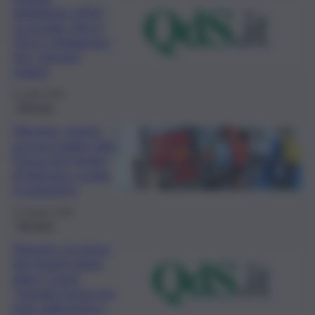
Solidarietà 2025:
Cucinotta, Bocci,
Dovì e Viglianese
per i giovani
eoliani
4 Luglio 2025
Messina
Messina, turista
accusa malore alla
Pozza dei Fanghi
di Vulcano: scatta
il sequestro
12 Giugno 2025
Messina
Vulcano, la pozza
dei fanghi riapre
dopo 5 anni:
“Grande lavoro tra
enti, istituzioni e