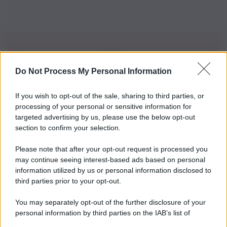
Do Not Process My Personal Information
Iscriviti alla nostra Newsletter
If you wish to opt-out of the sale, sharing to third parties, or
Iscriviti alla nostra newsletter per non perdere le ultime
processing of your personal or sensitive information for
novità
targeted advertising by us, please use the below opt-out
section to confirm your selection.
Iscriviti Ora
Please note that after your opt-out request is processed you
may continue seeing interest-based ads based on personal
information utilized by us or personal information disclosed to
third parties prior to your opt-out.
You may separately opt-out of the further disclosure of your
personal information by third parties on the IAB’s list of
© 2026 | Ediservice s.r.l. 95126 Catania – Via Principe
downstream participants.