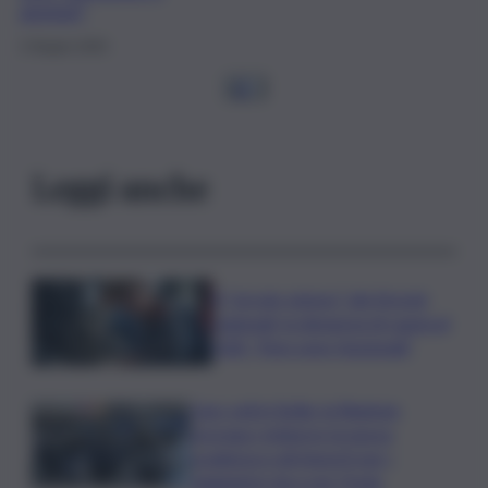
gestori”
2 Giugno 2025
1
2
…
Leggi anche
Il “circolo vizioso” dei tirocini
regionali, la denuncia di Lauria al
QdS: “Non sono funzionali”
Caro voli in Sicilia, la Regione
proroga i rimborsi: la nuova
scadenza e gli importi per i
viaggiatori da e per l’Isola