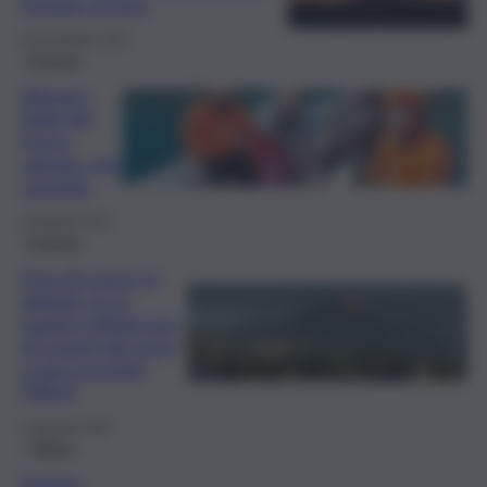
fontane di lava
26 Dicembre 2025
Cronaca
Vulcano,
Vigili del
Fuoco
salvano una
capretta
19 Agosto 2025
Cronaca
Etna di nuovo in
attività: ecco
quanto influiscono
gli eventi dei mesi
scorsi secondo
l’INGV
14 Agosto 2025
Cultura
Premio