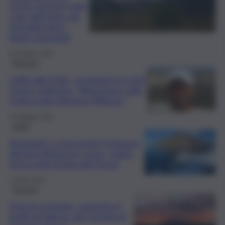
rischi concreti nelle
case dell’Isola: più
immobili oltre i
limiti consentiti
20 Giugno 2026
Messina
Giallo alle Eolie, scomparso lo chef
Soares Gideone: “Attenzione sulla
tratta tratta Vulcano-Milazzo”
29 Maggio 2026
Sicilia
Stromboli, si riaccende il vulcano:
attività effusiva in corso, colata
lavica nella Sciara del Fuoco
1 Aprile 2026
Cronaca
Etna in eruzione, aumenta il
livello di allerta: alto rischio di