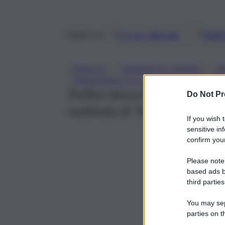
Google
Discover
Fonti 
Seguici su
, 
, 
ASSALTO
GRAVINA DI CATANIA
R
TANGENZIALE DI CATANIA
Traffico bloccato, disagi e car
Do Not Pr
mattinata di “follia” a Catania.
If you wish 
sensitive in
confirm your
Please note
based ads b
third parties
You may sepa
parties on t