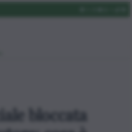
eo
iale bloccata