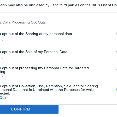
tion may also be disclosed by us to third parties on the IAB’s List of 
 that may further disclose it to other third parties.
l Data Processing Opt Outs
o opt-out of the Sharing of my personal data.
 notte si è registrata una singolare
rapina
ai danni di un
all’uscita di San Gregorio lungo la
tangenziale
.
In
 notte e le prime ore di questa mattina, sono diversi i disagi
o opt-out of the Sale of my Personal Data.
 la tangenziale etnea. Pochi giorni fa, la strada era rimasta
In
Misterbianco
(CT).
to opt-out of processing my Personal Data for Targeted
bloccata dopo rapina a
ing.
In
o opt-out of Collection, Use, Retention, Sale, and/or Sharing
ersonal Data that Is Unrelated with the Purposes for which it
lected.
’assalto
. Secondo una prima ricostruzione dei fatti, intorno
Out
 preso di mira una stazione di servizio all’uscita della
ebbero giunti a bordo di due auto e avrebbero usato due Tir
CONFIRM
e bloccare la strada per mettere a segno il “colpo”.