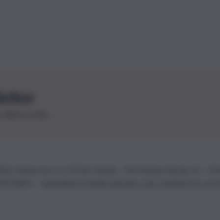
letter
le ultime novità
26 | Ediservice s.r.l. 95126 Catania – Via Principe Nicola, 22 – P
3210875 – Quotidiano di Sicilia usufruisce dei contributi di cui al