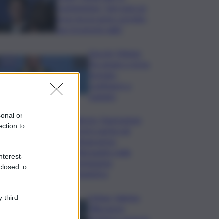
commissione: “non sono un
eroe ma un uomo corretto,
non troverete nulla”
Guccini, Meloni:
l’ho amato e mi ha
formato,
continuerò a
cantarlo
sonal or
Palermo, l’operazione
ection to
Varchi è anche nel
Sottogoverno:
D’Alessandro nella
nterest-
commissione
closed to
Urbanistica
Cefpas, Sabrina
 third
Cillia nuova
direttrice: arriva la