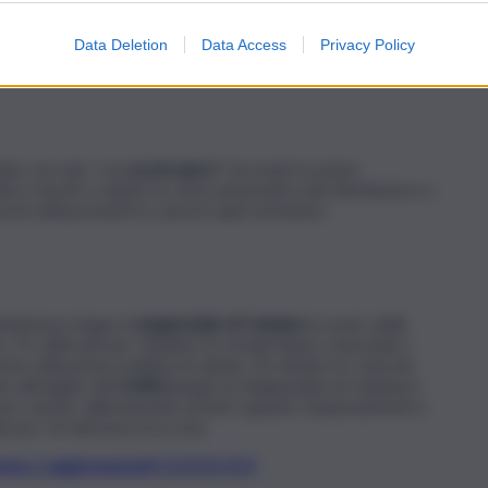
 fuggiti. Sul posto, in seguito alla segnalazione
nieri della stazione di Gravina, che hanno avviato le indagini
Data Deletion
Data Access
Privacy Policy
i responsabili.
ndare via solo “con
pochi spicci
“. Secondo le prime
bero riusciti a rubare la cassa automatica del distributore e
chi soldi presenti in cassa in quel momento.
stributore lungo la
tangenziale di Catania
ha avuto delle
i Tir utilizzati per chiudere la strada hanno ostacolato i
nche nella prima mattina di sabato 26 ottobre lo svincolo
e all’origine del
traffico
lungo la tangenziale di Catania in
erci anche rallentamenti dovuti a guasti, tamponamenti e
tà per chi attraversa la zona.
t, news e aggiornamenti CLICCA QUI