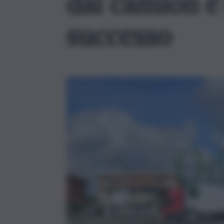
dai camion e 
successo