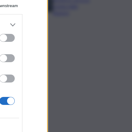
Downstream
nomina della
Regione