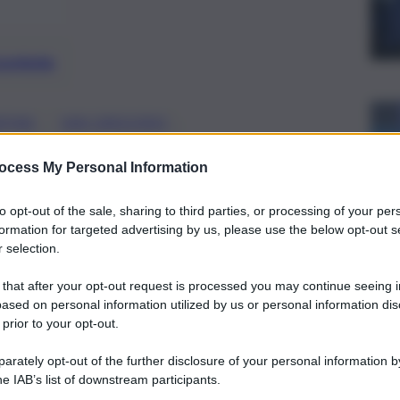
preferite
, 
, 
APINA
SAN GREGORIO
abinieri in azione: una notte e una
ocess My Personal Information
to opt-out of the sale, sharing to third parties, or processing of your per
formation for targeted advertising by us, please use the below opt-out s
 selection.
 that after your opt-out request is processed you may continue seeing i
ased on personal information utilized by us or personal information dis
 prior to your opt-out.
rately opt-out of the further disclosure of your personal information by
he IAB’s list of downstream participants.