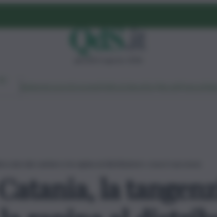
giovedì 6 agosto 2026
Ambiente
Lavoro
Economia
Politica
Cultura
Dai Mercati
Podcast
Vid
bloccata dai camion e la rapina al distributore: cosa è successo
 Catania, la tangenz