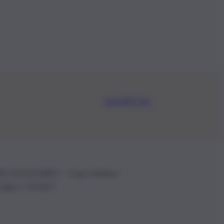
Iscriviti Ora
.IVA: 01153210875 – Cciaa Catania n.
 D.lgs n. 70/2017