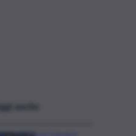
ggi anche
Covid, ‘Conte-day’ in