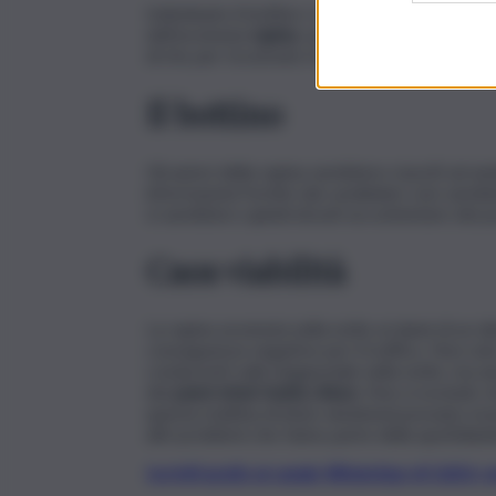
Individuato il bottino i rapinatori sarebbero poi
dell’avvenuta
rapina
, sono intervenuti i carabi
di rito per ricostruire l’accaduto e identificare 
Il bottino
Gli autori della rapina sarebbero riusciti ad a
informazioni fornite dai carabinieri, non sareb
si sarebbero quindi dovuti accontentare dei po
Caos viabilità
La rapina avvenuta nella notte ai danni di un di
conseguenze negative per il traffico. Non solo 
conducenti sulla tangenziale nella notte, ma a
dei
paesi etnei risulta chiuso
. Non si esclude ch
questa mattina di inizio weekend possano ess
altri problemi che fanno parte della quotidiani
Iscriviti gratis al canale WhatsApp di QdS.i