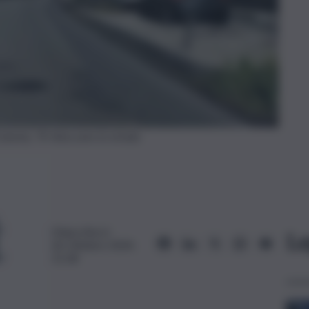
Catania, Tir bloccano la strada
Chiara Borzì
Le
26 Ottobre 2024,
11:18