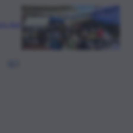
arò: due
1
2
…