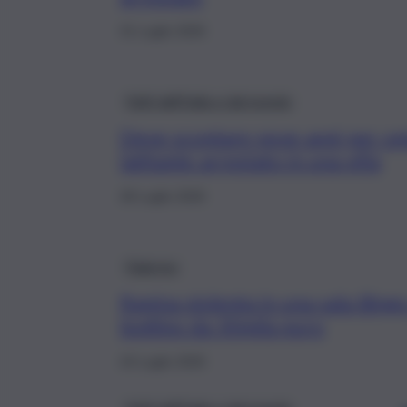
31 Luglio 2026
Fatti dall’Italia e dal mondo
Deve scontare nove anni per omi
latitante arrestato in una villa
28 Luglio 2026
Palermo
Rapina violenta in una sala Bing
bottino da 30mila euro
24 Luglio 2026