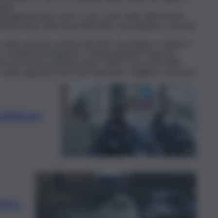
liane.
ettagliatamente come si sono svolti i fatti, dall’irruzione
o all’intervento delle forze dell’ordine che indagano e cercano
lpi a esercizi commerciali, furti con strappo e rapine in
, modalità investigative e sviluppi giudiziari. Seguono
e di sicurezza adottate dopo i fatti e il racconto delle
 risalire agli autori dei reati e garantire maggiore sicurezza.
commesse:
ntro: