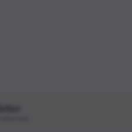
letter
le ultime novità