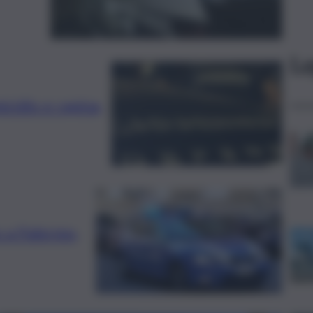
Le
cidio e rapina,
o a Palermo,