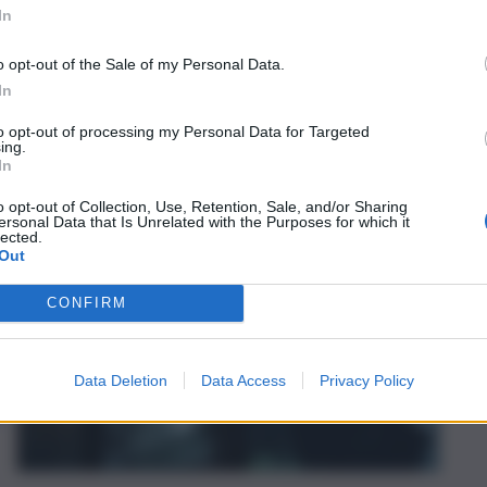
 le indagini
In
o opt-out of the Sale of my Personal Data.
In
to opt-out of processing my Personal Data for Targeted
ing.
In
 al gioielliere:
in corso le indagini
o opt-out of Collection, Use, Retention, Sale, and/or Sharing
ersonal Data that Is Unrelated with the Purposes for which it
lected.
Out
CONFIRM
Data Deletion
Data Access
Privacy Policy
o