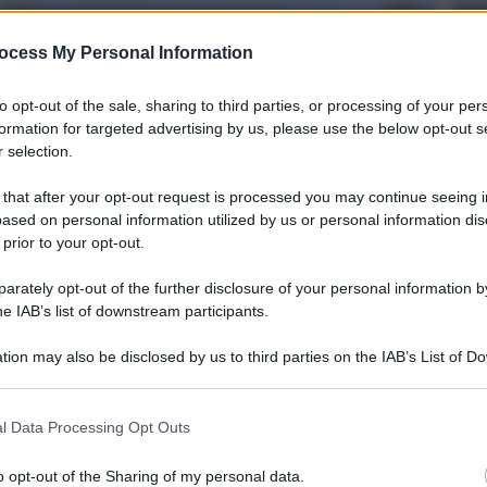
ocess My Personal Information
to opt-out of the sale, sharing to third parties, or processing of your per
formation for targeted advertising by us, please use the below opt-out s
 selection.
 that after your opt-out request is processed you may continue seeing i
ased on personal information utilized by us or personal information dis
 prior to your opt-out.
e chiede soldi per
rately opt-out of the further disclosure of your personal information by
ll’Agrigentino
he IAB’s list of downstream participants.
tion may also be disclosed by us to third parties on the IAB’s List of 
 that may further disclose it to other third parties.
l Data Processing Opt Outs
e di una gioielleria:
o opt-out of the Sharing of my personal data.