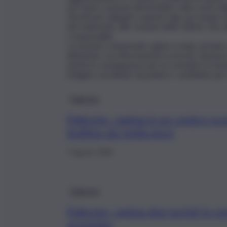
nei centri commerciali di Sicilia e altre aree ita
Gli articoli collegati a questo tag raccontano d
dei malviventi, alle reazioni delle vittime, fin
i responsabili.
La sezione comprende rapine a mano armata, co
abitazioni, con informazioni su arresti, denunce
anche le conseguenze per la comunità, le misur
indagini coordinate da polizia e carabinieri per
Palermo
Palermo, rapina in un centro s
bottino da 5mila euro
7 Agosto 2026
Palermo
Palermo, rapina due turisti in ce
arrestato