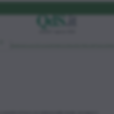
venerdì 7 agosto 2026
Ambiente
Lavoro
Economia
Politica
Cultura
Dai Mercati
Podcast
Vid
tentativi di furto con violenza nelle strade, nei negozi e