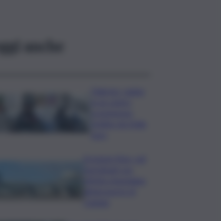
ggi anche
Palermo, rapina
in un centro
scommesse:
bottino da 5mila
euro
Eruzione Etna, voli
ripristinati con
effetto immediato
all’aeroporto di
Catania