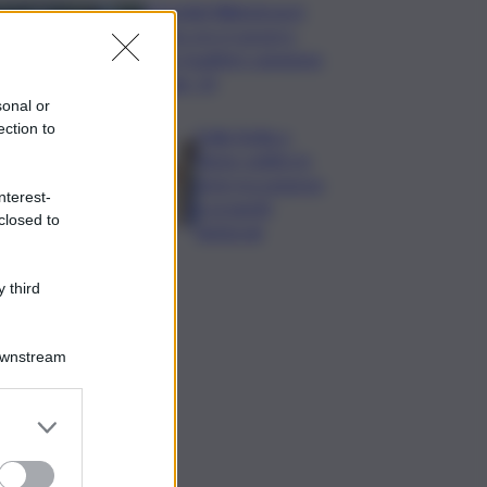
Mondiali Wakeboard:
primo oro è azzurro,
Noa Gualtieri campione
Under 14
sonal or
ection to
Dalla Sicilia a
Roma, politici in
ferie tra urgenze
nterest-
e progetti
closed to
elettorali
 third
Downstream