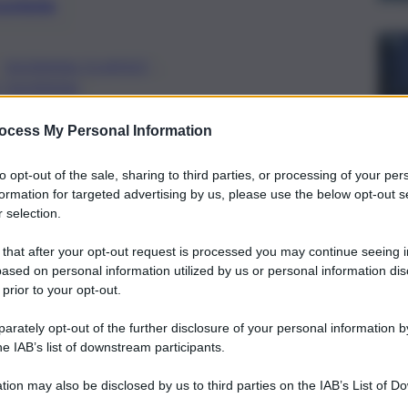
preferite
, 
TAORMINA FILMFEST
 TAORMINA
 dei grandi spettacoli musicali di massa
ocess My Personal Information
, per superare le criticità che queste
in termini di decoro e sicurezza
to opt-out of the sale, sharing to third parties, or processing of your per
formation for targeted advertising by us, please use the below opt-out s
 selection.
 that after your opt-out request is processed you may continue seeing i
ased on personal information utilized by us or personal information dis
 prior to your opt-out.
rately opt-out of the further disclosure of your personal information by
he IAB’s list of downstream participants.
tion may also be disclosed by us to third parties on the IAB’s List of 
 that may further disclose it to other third parties.