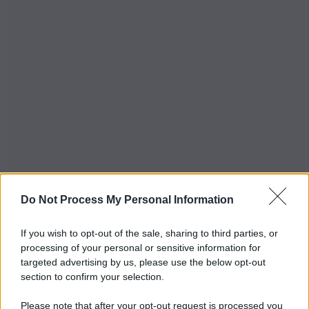
Do Not Process My Personal Information
If you wish to opt-out of the sale, sharing to third parties, or
processing of your personal or sensitive information for
targeted advertising by us, please use the below opt-out
section to confirm your selection.
Please note that after your opt-out request is processed you