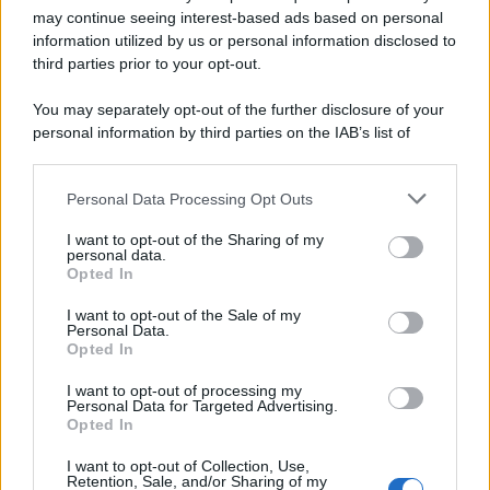
may continue seeing interest-based ads based on personal
information utilized by us or personal information disclosed to
third parties prior to your opt-out.
You may separately opt-out of the further disclosure of your
personal information by third parties on the IAB’s list of
downstream participants.
Personal Data Processing Opt Outs
This information may also be disclosed by us to third parties
on the IAB’s List of Downstream Participants that may further
I want to opt-out of the Sharing of my
disclose it to other third parties.
personal data.
Opted In
I want to opt-out of the Sale of my
Personal Data.
Opted In
I want to opt-out of processing my
Personal Data for Targeted Advertising.
Opted In
I want to opt-out of Collection, Use,
Retention, Sale, and/or Sharing of my