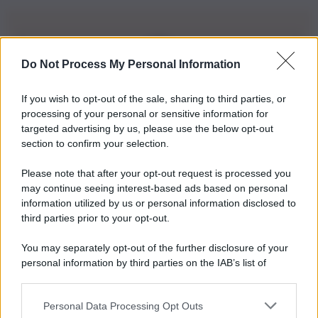
Do Not Process My Personal Information
Iscriviti alla nostra Newsletter
If you wish to opt-out of the sale, sharing to third parties, or
Iscriviti alla nostra newsletter per non perdere le ultime
processing of your personal or sensitive information for
novità
targeted advertising by us, please use the below opt-out
section to confirm your selection.
Iscriviti Ora
Please note that after your opt-out request is processed you
may continue seeing interest-based ads based on personal
information utilized by us or personal information disclosed to
third parties prior to your opt-out.
You may separately opt-out of the further disclosure of your
personal information by third parties on the IAB’s list of
© 2026 | Ediservice s.r.l. 95126 Catania – Via Principe
downstream participants.
Nicola, 22 – P.IVA: 01153210875 – Cciaa Catania n.
Personal Data Processing Opt Outs
This information may also be disclosed by us to third parties
01153210875 – Quotidiano di Sicilia usufruisce dei