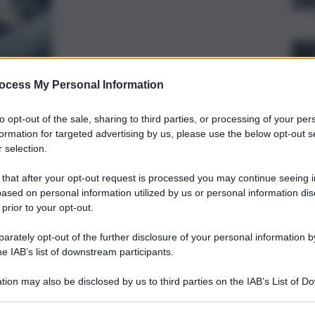
ocess My Personal Information
preferite
to opt-out of the sale, sharing to third parties, or processing of your per
formation for targeted advertising by us, please use the below opt-out s
 selection.
nella prefettur di Miyagi, a circa 46 km
 that after your opt-out request is processed you may continue seeing i
ased on personal information utilized by us or personal information dis
 prior to your opt-out.
rately opt-out of the further disclosure of your personal information by
he IAB’s list of downstream participants.
tion may also be disclosed by us to third parties on the IAB’s List of 
 that may further disclose it to other third parties.