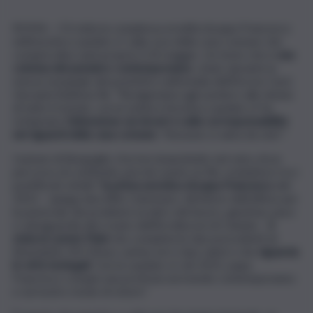
ROMA – C’è tutta la complessa eredità di papa Francesco
nell’enciclica Laudato si’ sulla cura della casa comune che
compirà dieci anni proprio il 24 maggio. Un testo che è
una
colonna del pensiero contemporaneo
, citato durante la
messa esequiale del pontefice nell’omelia dell’Em.mo Card.
Giovanni Battista Re: “Rivolgendosi agli uomini e alle donne
di tutto il mondo, con la Lettera Enciclica Laudato si’ ha
richiamato
l’attenzione sui doveri e sulla corresponsabilità
nei riguardi della casa comune
. ‘Nessuno si salva da solo’”.
L’azione di Bergoglio s’iscrive innanzitutto nel solco di un
percorso di continuità, perché esiste un filo conduttore tra i
pontificati, infatti “
la prima enciclica di papa Francesco
del
2013 – spiega don Alfio Carbonaro, direttore dell’ufficio per
la pastorale dei problemi sociali e del lavoro, giustizia, pace
e salvaguardia del creato dell’Arcidiocesi di Catania –
è
stata la Lumen Fidei
che completa le due precedenti di
Benedetto XVI (Deus caritas est e Spe salvi) e che
riguarda
le virtù teologali
. Con la Laudato si’, nel 2015, papa
Francesco compie una profezia sul mondo contemporaneo
e sul nostro modo di vivere”.