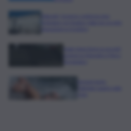
Migranti, Governo conferma stop
Schengen con Spagna: Italia non accetta
imposizioni su frontiere
Sogin: bene Arera su acconti
sospesi su Deposito e Parco
Tecnologico
Europei nuoto,
Paltrinieri quarto nella
3 km