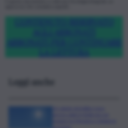
È questo documento a collocare l’ecologia integrale, un
approccio che considera aspetti…
CONTENUTO RISERVATO
AGLI ABBONATI
ABBONATI PER CONTINUARE
LA LETTURA
Leggi anche
Un sabato da bollino rosso,
ancora caldo in Sicilia ma con
pioggia tra Messina e Catania: le
previsioni