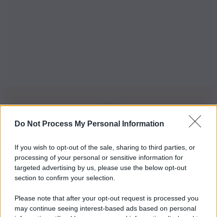
Do Not Process My Personal Information
Iscriviti alla nostra Newsletter
If you wish to opt-out of the sale, sharing to third parties, or
Iscriviti alla nostra newsletter per non perdere le ultime
processing of your personal or sensitive information for
novità
targeted advertising by us, please use the below opt-out
section to confirm your selection.
Iscriviti Ora
Please note that after your opt-out request is processed you
may continue seeing interest-based ads based on personal