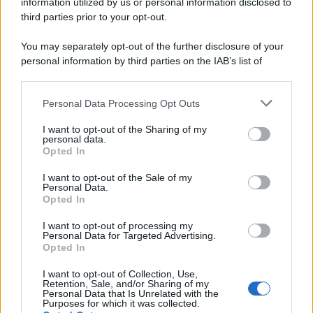
information utilized by us or personal information disclosed to
third parties prior to your opt-out.
You may separately opt-out of the further disclosure of your
personal information by third parties on the IAB’s list of
© 2026 | Ediservice s.r.l. 95126 Catania – Via Principe
downstream participants.
Nicola, 22 – P.IVA: 01153210875 – Cciaa Catania n.
Personal Data Processing Opt Outs
This information may also be disclosed by us to third parties
01153210875 – Quotidiano di Sicilia usufruisce dei
on the IAB’s List of Downstream Participants that may further
contributi di cui al D.lgs n. 70/2017
I want to opt-out of the Sharing of my
disclose it to other third parties.
personal data.
Opted In
I want to opt-out of the Sale of my
Personal Data.
Chi Siamo
Opted In
Fondazione Etica e Valori Marilù Tregua
Fondatore Carlo Alberto Tregua
Lavora con noi
I want to opt-out of processing my
Personal Data for Targeted Advertising.
Gerenza
Opted In
I want to opt-out of Collection, Use,
Retention, Sale, and/or Sharing of my
Personal Data that Is Unrelated with the
Purposes for which it was collected.