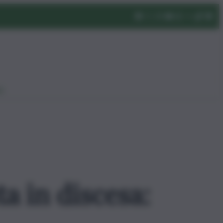
eo
ta in discesa: