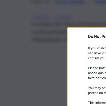
Google
Discover
Fonti 
Seguici su
, 
CADUTA
CICLISTA
Il ciclista del Team Campana 
rovinosamente caduto durante
Do Not Pr
Mistelbacher Berg
If you wish 
sensitive in
confirm your
Please note
based ads b
third parties
You may sepa
parties on t
This informa