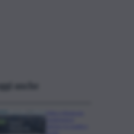
ggi anche
Trittico Vitivinicolo:
vendemmia in
anticipo tra qualità e
siccità