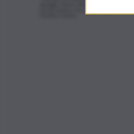
appoggio. Adesso abbiamo un angelo in più a p
passati assieme. Non puoi immaginare quanto 
Geo&Tex Trentino.