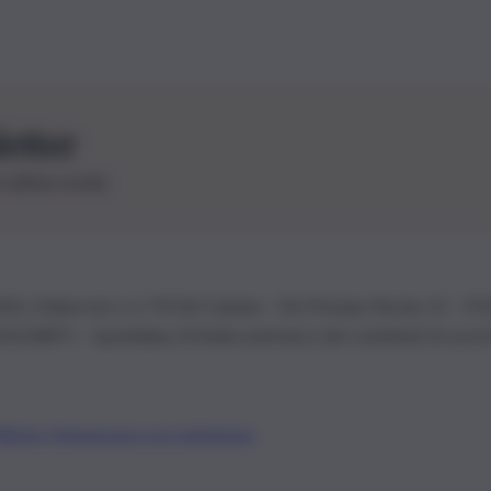
letter
le ultime novità
26 | Ediservice s.r.l. 95126 Catania – Via Principe Nicola, 22 – P
3210875 – Quotidiano di Sicilia usufruisce dei contributi di cui al
Alberto Tregua
Lavora con noi
Gerenza