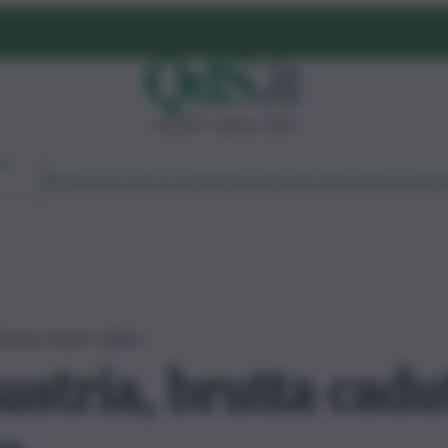
venerdì 7 agosto 2026
Ambiente
Lavoro
Economia
Politica
Cultura
Dai Mercati
Podcast
Vid
iscesa: muore ciclista
ustria, brutta cadu