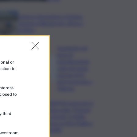
Camera,Opposizioni a Fontana:
sanzioni a Bignami per offese a
Scalfaro
Impegnato nei
lavori di
ristrutturazione,
sonal or
cade nel vuoto:
ection to
operaio di 52
anni ricoverato a
Palermo
nterest-
closed to
ASSIPOD porta per la
prima volta “Podcast
 third
in Circolo” in Sicilia:
focus su Pino Puglisi e
legalità
Downstream