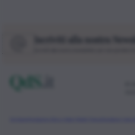
Iscriviti alla nostra News
Iscriviti alla nostra newsletter per non perdere 
© 20
0115
Chi Siamo
Fondazione Etica e Valori Marilù Tregua
Fondatore Carlo 