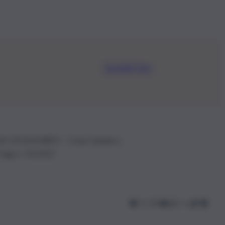
Iscriviti Ora
.IVA: 01153210875 – Cciaa Catania n.
 D.lgs n. 70/2017