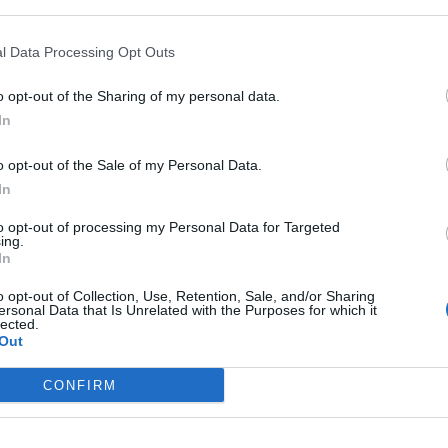
 that may further disclose it to other third parties.
l Data Processing Opt Outs
 annunciamo che il nostro junior Jacopo Venzo ci ha lasciato.
o opt-out of the Sharing of my personal data.
ma
caduta
ieri in discesa durante la prima tappa del Giro
 Campana Imballaggi Geo&Tex Trentino su facebook sulla
In
o opt-out of the Sale of my Personal Data.
In
to opt-out of processing my Personal Data for Targeted
 tappa delle 48/a Junioren Rundfahrt in Alta Austria. Il
ing.
In
scesa dalla
montagna
Mistelbacher Berg. “Jacopo era un
crivere nello sport e soprattutto nella vita, e per questo fa
o opt-out of Collection, Use, Retention, Sale, and/or Sharing
o&Tex Trentino si stringe intorno alla famiglia, agli amici e
ersonal Data that Is Unrelated with the Purposes for which it
questo momento di immane dolore”, si legge ancora nel
lected.
Out
CONFIRM
ia e ringraziamo tutti quelli che ci faranno sentire il loro