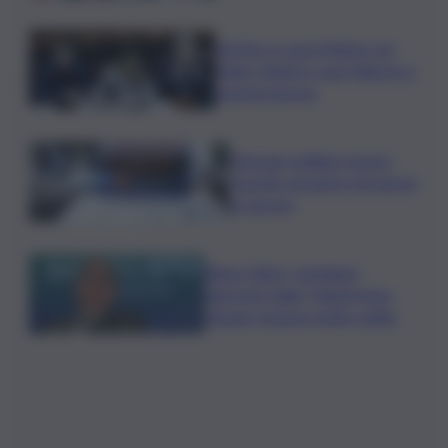
Vertice a casa Meloni con
Tajani, Salvini e Lupi: bilancio e
priorità ripresa
Operaio siciliano muore
travolto da lastre di marmo
a Carrara
Banco Bpm, Castagna:
Agricole Italia? Valuteremo,
ritengo fusione molto solida