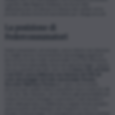
e gestito dalla Regione Siciliana), non ha né fatto
abbastanza per accelerare la chiusura dei cantieri, né ha
previsto alcuna forma di risarcimento per i disagi arrecati.
La posizione di
Federconsumatori
Federconsumatori, ad esempio, aveva chiesto una riduzione
(o, meglio ancora, l’azzeramento) dei pedaggi pagati per
percorrere le due tratte autostradali, ma il CAS affermava
che ciò fosse impossibile senza una apposita legge. Questa
tesi era smentita dai fatti, visto che l
o stesso CAS, nel 2014
e nel 2015, aveva deliberato una riduzione del 50% del
costo del pedaggio nel tratto autostradale Messina
Boccetta-Villafranca Tirrena
per coloro che in estate
percorrevano quella tratta in specifiche fasce orarie (21-08
e 14-16). Tale riduzione, che fu offerta agli automobilisti per
evitare il formarsi di lunghe e pericolose code durante il
resto della giornata, fu deliberata a seguito di una semplice
autorizzazione del Ministero dei Trasporti e non ci fu
bisogno di alcuna legge. Di conseguenza una misura analoga