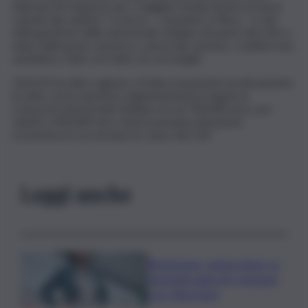
imprese di trasporto per i maggiori tempi di percorrenza
causati dai cantieri”. La terza – conclude La Rosa – è che
nella gestione delle autostrade siciliane da parte del CAS ci
siano delle gravi carenze e, senza tali carenze, i cantieri non
sarebbero stati così tanti, né così lunghi.
L’AGCM ha dato ragione a Federconsumatori praticamente
in tutto, ma la sanzione originariamente irrogata al
Consorzio Autostrade Siciliano era di 700.000 euro, poi
ridotti a 500.000 euro vista la pessima situazione
economica in cui versano le casse del CAS.
Leggi anche
Risoluzione ‘campo largo’ su
Giorgetti agita Pd, tensione
con i Riformisti