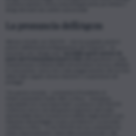
si poteva ripetere senza ostacoli legali anche per limitare i
disagi derivanti dai cantieri autostradali.
La pronuncia dellìAgcm
Alla luce di tutto ciò, l’AGCM – che ha acquisito anche il
parere dell’Autorità di Regolazione dei Trasporti – ha
precisato che i disagi sono “
ascrivibili a gravi carenze da
parte del Professionista [cioè il CAS]
nella gestione e nella
manutenzione ordinaria delle infrastrutture ad esso affidate
in concessione, senza che a tale peggioramento del servizio
abbia fatto seguito alcuna riduzione o sospensione dei
pedaggi”.
“Da questa vicenda – commenta il Presidente di
Federconsumatori Sicilia, Alfio La Rosa – emergono
soprattutto tre cose importanti. La prima è che l’AGCM
conferma che in casi del genere il gestore del tratto
autostradale deve riconoscere il diritto degli utenti a una
riduzione del pedaggio ovvero al rimborso. La seconda –
continua La Rosa – è che l’AGCM nel suo commento ha
citato espressamente i danni all’economia locale e alle