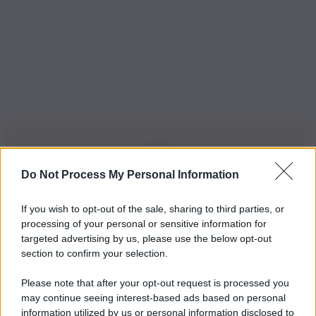
Do Not Process My Personal Information
Iscriviti alla nostra Newsletter
If you wish to opt-out of the sale, sharing to third parties, or
Iscriviti alla nostra newsletter per non perdere le ultime
processing of your personal or sensitive information for
novità
targeted advertising by us, please use the below opt-out
section to confirm your selection.
Iscriviti Ora
Please note that after your opt-out request is processed you
may continue seeing interest-based ads based on personal
information utilized by us or personal information disclosed to