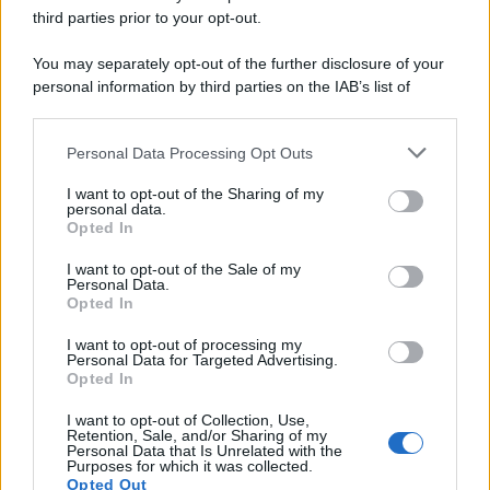
third parties prior to your opt-out.
You may separately opt-out of the further disclosure of your
personal information by third parties on the IAB’s list of
© 2026 | Ediservice s.r.l. 95126 Catania – Via Principe
downstream participants.
Nicola, 22 – P.IVA: 01153210875 – Cciaa Catania n.
Personal Data Processing Opt Outs
This information may also be disclosed by us to third parties
01153210875 – Quotidiano di Sicilia usufruisce dei
on the IAB’s List of Downstream Participants that may further
contributi di cui al D.lgs n. 70/2017
I want to opt-out of the Sharing of my
disclose it to other third parties.
personal data.
Opted In
I want to opt-out of the Sale of my
Personal Data.
Chi Siamo
Opted In
Fondazione Etica e Valori Marilù Tregua
Fondatore Carlo Alberto Tregua
Lavora con noi
I want to opt-out of processing my
Personal Data for Targeted Advertising.
Gerenza
Opted In
I want to opt-out of Collection, Use,
Retention, Sale, and/or Sharing of my
Personal Data that Is Unrelated with the
Purposes for which it was collected.
Opted Out