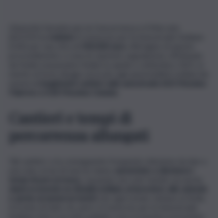
L’Autorità Garante per la Concorrenza e il Mercato
(AGCM) ha
multato
il Consorzio per le Autostrade Siciliane
(CAS) per una cifra di
500.000 euro
. All’origine di questo
provvedimento ci sono le ripetute segnalazioni, effettuate
da Federconsumatori Sicilia tra aprile e settembre 2021, in
merito al forte disagio arrecato agli automobilisti siciliani dai
numeros
i lunghissimi cantieri sulle autostrade A20 Messina-
Palermo e A18 Messina-Catania.
Cantieri e tempi di
percorrenza allungati
Tali cantieri, e la conseguente frequente riduzione da due a
una sola corsia di marcia, hanno
aumentato a dismisura i
tempi di percorrenza
, causando non solo fastidi, ma anche
danni economici ai cittadini siciliani, ai lavoratori, alle aziende
e anche ai numerosi turisti
che ogni estate visitano la Sicilia.
A fronte di tutto ciò, però, il Consorzio per le Autostrade
Siciliane (che è un ente pubblico non economico posseduto