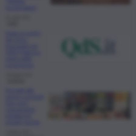
“Notizie
incontrollate”
30 Luglio 2024
Sicilia
Sicilia ai vertici
del gioco
d’azzardo nel
2023: Palermo
patria delle
scommesse
29 Maggio 2024
Inchiesta
Fra tagli alle
spese e acquisti
low cost i
consumatori
tutelano le
proprie tasche
15 Marzo 2024