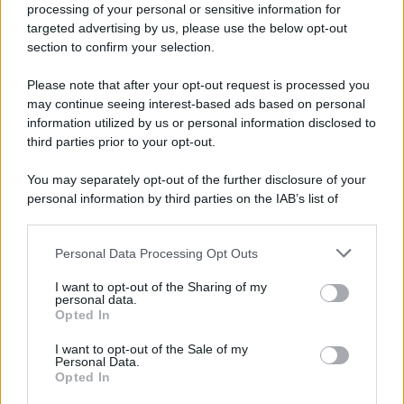
Iscriviti alla nostra newsletter per non perdere le ultime
processing of your personal or sensitive information for
novità
targeted advertising by us, please use the below opt-out
section to confirm your selection.
Iscriviti Ora
Please note that after your opt-out request is processed you
may continue seeing interest-based ads based on personal
information utilized by us or personal information disclosed to
third parties prior to your opt-out.
You may separately opt-out of the further disclosure of your
personal information by third parties on the IAB’s list of
© 2026 | Ediservice s.r.l. 95126 Catania – Via Principe
downstream participants.
Nicola, 22 – P.IVA: 01153210875 – Cciaa Catania n.
Personal Data Processing Opt Outs
This information may also be disclosed by us to third parties
01153210875 – Quotidiano di Sicilia usufruisce dei
on the IAB’s List of Downstream Participants that may further
contributi di cui al D.lgs n. 70/2017
I want to opt-out of the Sharing of my
disclose it to other third parties.
personal data.
Opted In
I want to opt-out of the Sale of my
Personal Data.
Chi Siamo
Opted In
Fondazione Etica e Valori Marilù Tregua
Fondatore Carlo Alberto Tregua