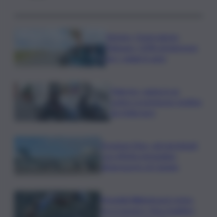
Turismo, Osservatorio
Telepass: +20% di interesse
per i viaggi in auto
Palermo, rapina in un
centro scommesse: bottino
da 5mila euro
Eruzione Etna, voli ripristinati
con effetto immediato
all’aeroporto di Catania
Mondiali Wakeboard: primo
oro è azzurro, Noa Gualtieri