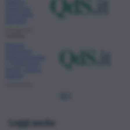
italiani in
viaggio per
ponte dell’8
dicembre
5 Dicembre 2023
Economia
Arriva la
tredicesima,
Federconsumator
i: “Il 91% eroso
da rate, mutui e
bollette”
1 Dicembre 2023
1
2
…
Leggi anche