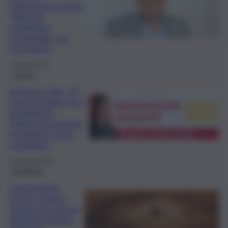
Federconsumatori:
“Bene la
continuità
territoriale, ma
non basta”
1 Agosto 2025
Lavoro
Servizio civile, 20
posti in Sicilia per il
progetto di
Federconsumatori:
requisiti e come
candidarsi
8 Gennaio 2025
Istituzioni
L’emergenza
siccità, manca
l’acqua ma non la
disinformazione: