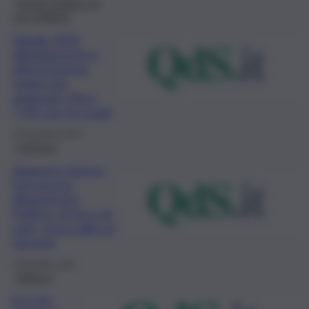
Dossier Natale e le
sue tradizioni
Natale 2023,
abbigliamento e
alimentazione
settori più
gettonati. Ma il
7,2% non fa regali
16 Dicembre 2023
Inchiesta
Rapporto Svimez,
Sud ancora
dimenticato.
Politica, di ieri e di
oggi, senza alibi né
risposte
6 Dicembre 2023
Bellezza
8,5 mln