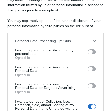
information utilized by us or personal information disclosed to
third parties prior to your opt-out.
You may separately opt-out of the further disclosure of your
personal information by third parties on the IAB’s list of
© 2026 | Ediservice s.r.l. 95126 Catania – Via Principe
downstream participants.
Nicola, 22 – P.IVA: 01153210875 – Cciaa Catania n.
Personal Data Processing Opt Outs
This information may also be disclosed by us to third parties
01153210875 – Quotidiano di Sicilia usufruisce dei
on the IAB’s List of Downstream Participants that may further
contributi di cui al D.lgs n. 70/2017
I want to opt-out of the Sharing of my
disclose it to other third parties.
personal data.
Opted In
I want to opt-out of the Sale of my
Personal Data.
Chi Siamo
Opted In
Fondazione Etica e Valori Marilù Tregua
Fondatore Carlo Alberto Tregua
Lavora con noi
I want to opt-out of processing my
Personal Data for Targeted Advertising.
Gerenza
Opted In
I want to opt-out of Collection, Use,
Retention, Sale, and/or Sharing of my
Personal Data that Is Unrelated with the