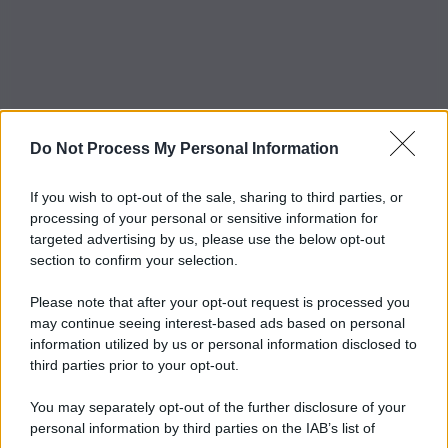
Do Not Process My Personal Information
If you wish to opt-out of the sale, sharing to third parties, or
processing of your personal or sensitive information for
targeted advertising by us, please use the below opt-out
section to confirm your selection.
Please note that after your opt-out request is processed you
may continue seeing interest-based ads based on personal
information utilized by us or personal information disclosed to
third parties prior to your opt-out.
You may separately opt-out of the further disclosure of your
personal information by third parties on the IAB’s list of