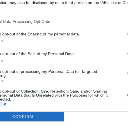
tion may also be disclosed by us to third parties on the IAB’s List of 
 that may further disclose it to other third parties.
l Data Processing Opt Outs
o opt-out of the Sharing of my personal data.
In
o opt-out of the Sale of my Personal Data.
In
to opt-out of processing my Personal Data for Targeted
ing.
In
o opt-out of Collection, Use, Retention, Sale, and/or Sharing
ersonal Data that Is Unrelated with the Purposes for which it
lected.
Out
CONFIRM