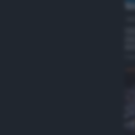
QdS
VID
con
pre
5 Ag