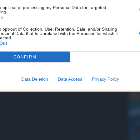
to opt-out of processing my Personal Data for Targeted
ing.
In
o opt-out of Collection, Use, Retention, Sale, and/or Sharing
QdS
ersonal Data that Is Unrelated with the Purposes for which it
lected.
VID
Out
app
Me
CONFIRM
6 Ag
Data Deletion
Data Access
Privacy Policy