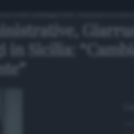
russo al QdS sui ballottaggi in Sicilia: “Cambiamento con Controc
istrative, Giarru
gi in Sicilia: “Cam
nte”
Gu