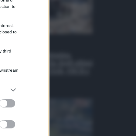
sonal or
ection to
nterest-
closed to
 Tv
 third
EO | Crollo di Pistunina,
tinuano le ricerche degli ultimi
 dispersi: team USAR, NBCR e
Downstream
ni in azione
osto 2026