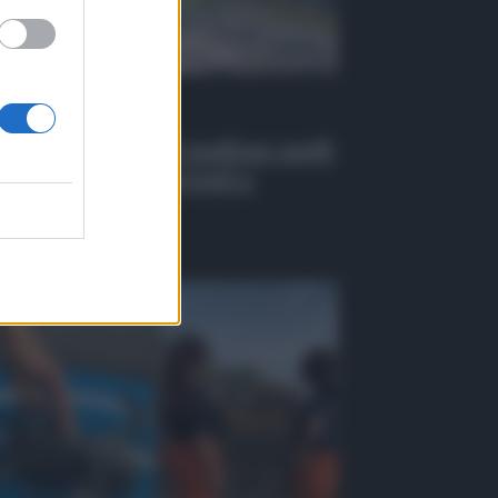
 Tv
EO | Infiltrazioni mafiose negli
alti pubblici, 6 arresti a
ssina
osto 2026