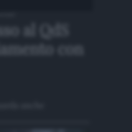
orrente”
sso al QdS
biamento con
arda anche