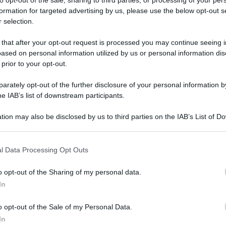
to opt-out of the sale, sharing to third parties, or processing of your per
formation for targeted advertising by us, please use the below opt-out s
 selection.
li
WhatsApp
e
Telegram
 that after your opt-out request is processed you may continue seeing i
ased on personal information utilized by us or personal information dis
 prior to your opt-out.
QdS
rately opt-out of the further disclosure of your personal information by
VID
he IAB’s list of downstream participants.
con
due
tion may also be disclosed by us to third parties on the IAB’s List of 
dro
 that may further disclose it to other third parties.
6 Ag
l Data Processing Opt Outs
o opt-out of the Sharing of my personal data.
In
o opt-out of the Sale of my Personal Data.
In