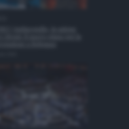
 Tv
EO | Antincendio, in azione
 i droni: il nuovo piano per la
venzione a Belpasso
osto 2026