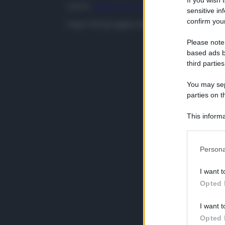
If you wish 
LEGGI
L’ARTICOLO COMPLETO
sensitive in
confirm your
Segui tutti gli aggiornamenti di
QdS.it
sui cana
Please note
based ads b
third parties
You may sepa
parties on t
This informa
Participants
Persona
I want t
Opted 
I want t
Opted 