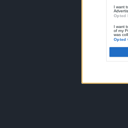
I want 
Advertis
Opted 
I want t
of my P
was col
Opted 