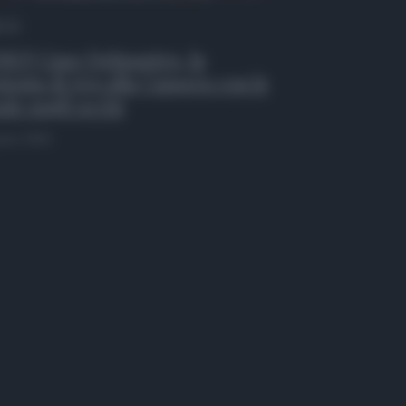
 Tv
EO| Caso Delmastro, la
testa di Avs alla Camera con le
de sugli occhi
osto 2026