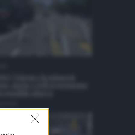
 Tv
EO | Taiwan e la minaccia
ese, anche i civili si preparano
n possibile attacco
osto 2026