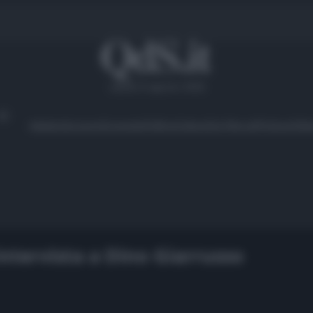
sabato 8 agosto 2026
Ambiente
Lavoro
Economia
Politica
Cultura
Dai Mercati
Podcast
Vid
 intervista a Dino Giarrusso