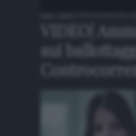
Home
»
QdS Tv
»
VIDEO| Amministrative, Giar
VIDEO| Ammin
sui ballottag
Controcorre