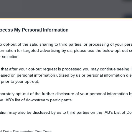
preferite
ocess My Personal Information
decisivi per il vino italiano
to opt-out of the sale, sharing to third parties, or processing of your per
formation for targeted advertising by us, please use the below opt-out s
 selection.
 that after your opt-out request is processed you may continue seeing i
ased on personal information utilized by us or personal information dis
 prior to your opt-out.
rately opt-out of the further disclosure of your personal information by
he IAB’s list of downstream participants.
tion may also be disclosed by us to third parties on the IAB’s List of 
 that may further disclose it to other third parties.
l Data Processing Opt Outs