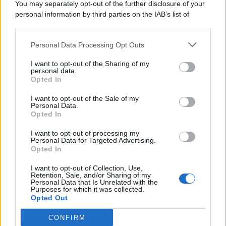
You may separately opt-out of the further disclosure of your
personal information by third parties on the IAB’s list of
© 2026 | Ediservice s.r.l. 95126 Catania – Via Principe
downstream participants.
Nicola, 22 – P.IVA: 01153210875 – Cciaa Catania n.
Personal Data Processing Opt Outs
This information may also be disclosed by us to third parties
01153210875 – Quotidiano di Sicilia usufruisce dei
on the IAB’s List of Downstream Participants that may further
contributi di cui al D.lgs n. 70/2017
I want to opt-out of the Sharing of my
disclose it to other third parties.
personal data.
Opted In
I want to opt-out of the Sale of my
Personal Data.
Chi Siamo
Opted In
Fondazione Etica e Valori Marilù Tregua
Fondatore Carlo Alberto Tregua
Lavora con noi
I want to opt-out of processing my
Personal Data for Targeted Advertising.
Gerenza
Opted In
I want to opt-out of Collection, Use,
Retention, Sale, and/or Sharing of my
Personal Data that Is Unrelated with the
Purposes for which it was collected.
Opted Out
Scarica l’app
CONFIRM