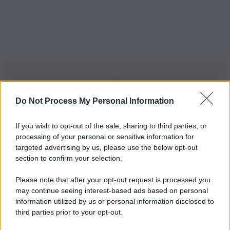
Do Not Process My Personal Information
Iscriviti alla nostra Newsletter
If you wish to opt-out of the sale, sharing to third parties, or
Iscriviti alla nostra newsletter per non perdere le ultime
processing of your personal or sensitive information for
novità
targeted advertising by us, please use the below opt-out
section to confirm your selection.
Iscriviti Ora
Please note that after your opt-out request is processed you
may continue seeing interest-based ads based on personal
information utilized by us or personal information disclosed to
third parties prior to your opt-out.