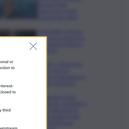
Agricole Italia?
Valuteremo, ritengo
fusione molto solida
Conti pubblici, Governo
incassa sì su clausola Ue.
Lega ottiene modifica a
risoluzione
sonal or
Delmastro, Camera dice
ection to
no a uso chat con
Caroccia: in aula bagarre e
proteste opposizioni
nterest-
closed to
Raddoppio Ponte
Corleone, completato il
varo dell’impalcato
 third
delle quattro corsie
laterali direzione
Downstream
Catania