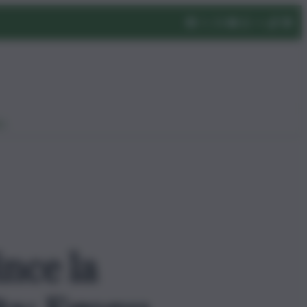
eo
ince la