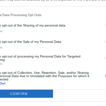
 that may further disclose it to other third parties.
l Data Processing Opt Outs
 prima volta nella storia nella
Volleyball Nations League
.
o opt-out of the Sharing of my personal data.
In
de Mazzanti
schianta le avversarie del
Brasile
nel match
25-22, 25-22).
o opt-out of the Sale of my Personal Data.
 Nations League
In
to opt-out of processing my Personal Data for Targeted
ing.
 al termine del match disputato ad
Ankara
, in Turchia,
In
rice del torneo
. Alla schiacciatrice azzurra viene assegnato
iglior opposto
.
o opt-out of Collection, Use, Retention, Sale, and/or Sharing
ersonal Data that Is Unrelated with the Purposes for which it
nto di forma della Egonu
, dominatrice per tutta la durata
lected.
o livello.
Out
l trofeo ad Ankara
CONFIRM