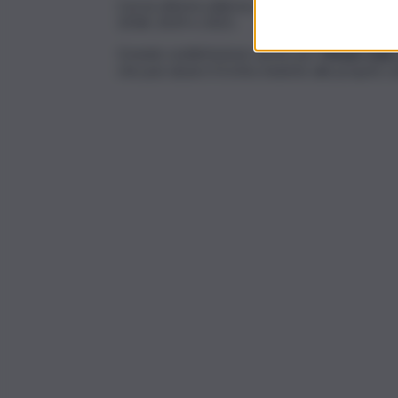
Con la vittoria odierna, le azzurre interrompon
2018, 2019 e 2021.
Grande soddisfazione anche per
Miriam Sylla
che può alzare il trofeo insieme alle proprie