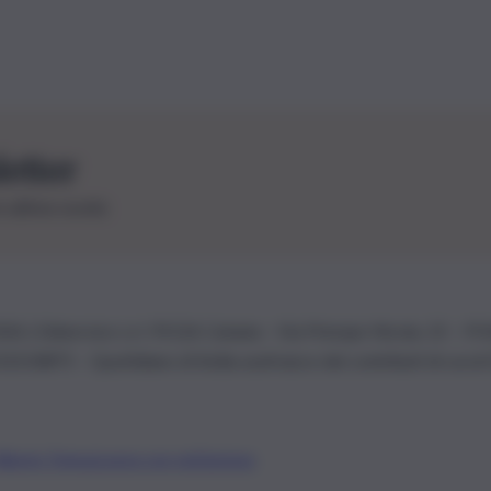
letter
le ultime novità
26 | Ediservice s.r.l. 95126 Catania – Via Principe Nicola, 22 – P
3210875 – Quotidiano di Sicilia usufruisce dei contributi di cui al
Alberto Tregua
Lavora con noi
Gerenza