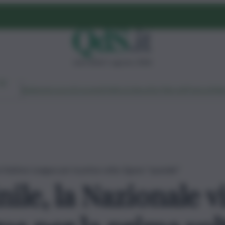
mercoledì 5 agosto 2026
Ambiente
Lavoro
Economia
Politica
Cultura
Dai Mercati
Podcast
Vid
a Nations League per la prima volta: Egonu “spaziale”
ile, la Nazionale v