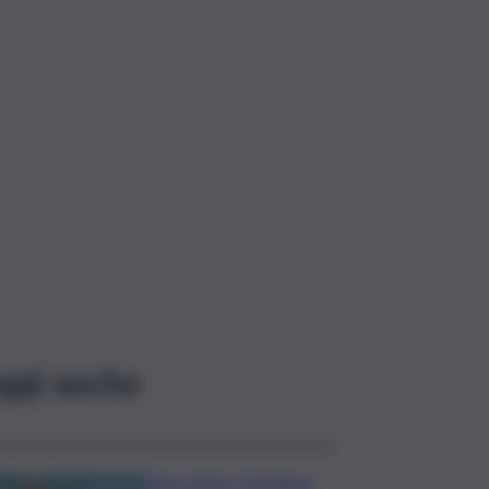
ggi anche
Banco Bpm, Castagna: