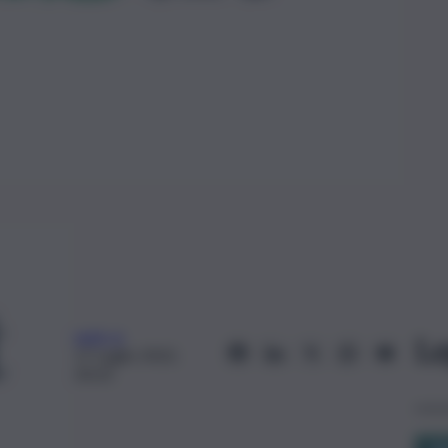
web-sr
Le
17 Luglio 2022,
20:23