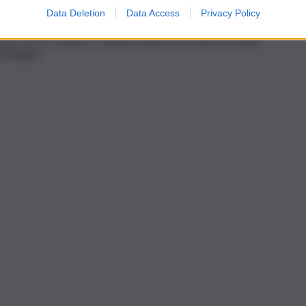
o il regno degli
Stati Uniti
, capaci di trionfare nelle edizioni
Data Deletion
Data Access
Privacy Policy
, giocatrice siciliana e capitana della Nazionale femminile
 compagne.