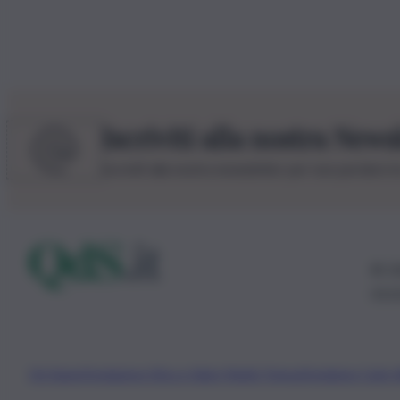
Iscriviti alla nostra News
Iscriviti alla nostra newsletter per non perdere 
© 20
0115
Chi Siamo
Fondazione Etica e Valori Marilù Tregua
Fondatore Carlo 