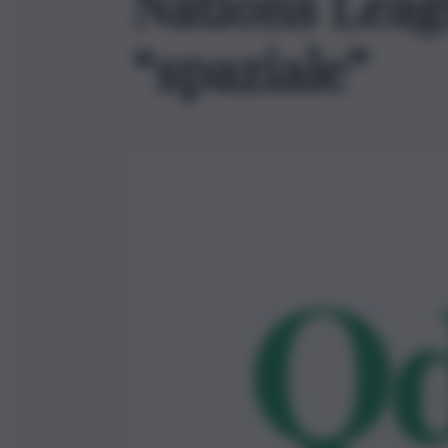
Nations Leag
“spaziale”