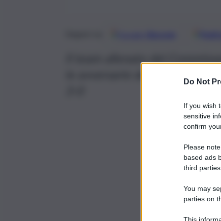
Google
Discover
Fonti 
Seguici su
Il team allenato dal Commissa
le avversarie del Brasile nel m
Do Not Pr
3-0
If you wish 
sensitive in
confirm your
Please note
based ads b
third parties
You may sepa
parties on t
This informa