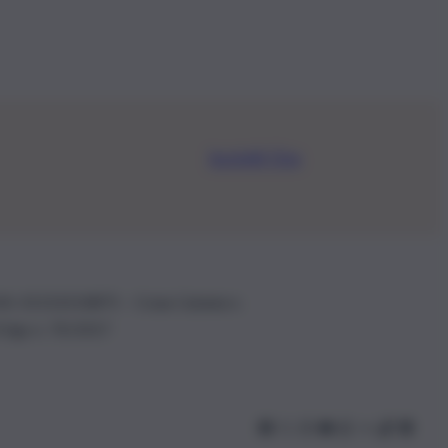
Iscriviti Ora
.IVA: 01153210875 – Cciaa Catania n.
 D.lgs n. 70/2017