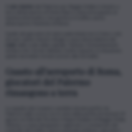
Il
volo charter
del Palermo per Reggio Emilia è rimasto a
terra all’aeroporto di Punta Raisi a causa di un guasto al
sistema informatico che gestisce il traffico aereo
all’aeroporto Fiumicino di Roma.
Quello dei giocatori di calcio palermitani non è l’unico volo
ad aver subìto ritardi e disagi a causa del problema del
radar
dello scalo della capitale. Tuttavia, fortunatamente
sembra che i tecnici abbiano risolto il guasto; la situazione,
quindi, dovrebbe tornare presto alla normalità.
Guasto all’aeroporto di Roma,
giocatori del Palermo
rimangono a terra
La squadra dei rosanero sarebbe dovuta partire da
Palermo nelle scorse ore in vista della partita di martedì 29
agosto al Città del Tricolore Mapei Stadium di Reggio Emilia.
Tuttavia, a causa del guasto registrato e comunicato dal
controllo del traffico aereo nazionale di Roma, i giocatori –