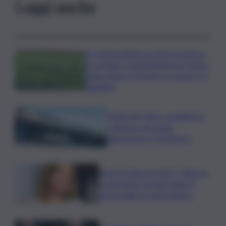
Leggi anche
Il Catania elimina ai rigori il Vicenza
e si regala i trentaduesimi di Coppa
Italia contro il Parma: la cronaca e il
tabellino
Truffa del “finto carabiniere”,
catanese arrestato
all’aeroporto di Palermo
Verso le elezioni 2027, Palermo
in fermento: l’avanti tutta di
Varchi agita il centrodestra