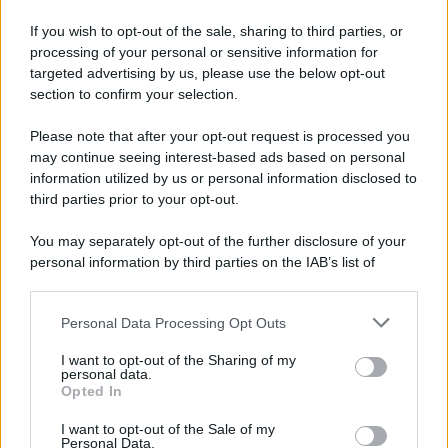
Iscriviti alla nostra Newsletter
If you wish to opt-out of the sale, sharing to third parties, or
Iscriviti alla nostra newsletter per non perdere le ultime
processing of your personal or sensitive information for
novità
targeted advertising by us, please use the below opt-out
section to confirm your selection.
Iscriviti Ora
Please note that after your opt-out request is processed you
may continue seeing interest-based ads based on personal
information utilized by us or personal information disclosed to
third parties prior to your opt-out.
You may separately opt-out of the further disclosure of your
personal information by third parties on the IAB’s list of
© 2026 | Ediservice s.r.l. 95126 Catania – Via Principe
downstream participants.
Nicola, 22 – P.IVA: 01153210875 – Cciaa Catania n.
Personal Data Processing Opt Outs
This information may also be disclosed by us to third parties
01153210875 – Quotidiano di Sicilia usufruisce dei
on the IAB’s List of Downstream Participants that may further
contributi di cui al D.lgs n. 70/2017
I want to opt-out of the Sharing of my
disclose it to other third parties.
personal data.
Opted In
I want to opt-out of the Sale of my
Personal Data.
Chi Siamo