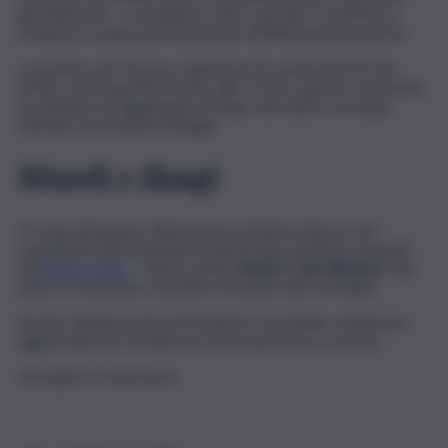
già imbarcati – si sarebbero visti costretti a scendere e
rimanere in attesa prima di poter effettivamente partire.
La partita, per fortuna, si giocherà: le operazioni di volo,
infatti, sono ripartite intorno alle 17.30 e questo consentirà
ai calciatori di raggiungere il luogo del match con largo
anticipo nonostante il disagio.
Ritardi e disagi
A causa del guasto all’aeroporto di Roma diversi voli –
soprattutto internazionali, in particolare quelli provenienti
dal
Regno Unito
– hanno subìto
ritardi e cancellazioni
. Pian
piano, la situazione starebbe tornando alla normalità.
Sul sito dell’aeroporto di Fiumicino è possibile visualizzare
aggiornamenti costanti sui voli in partenza e in arrivo.
Immagine di repertorio