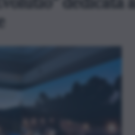
olutio” dedicata a
e