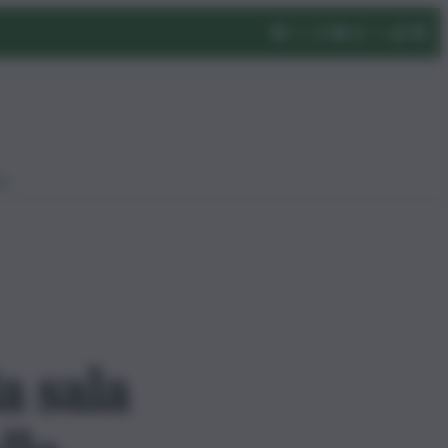
eo
a sala