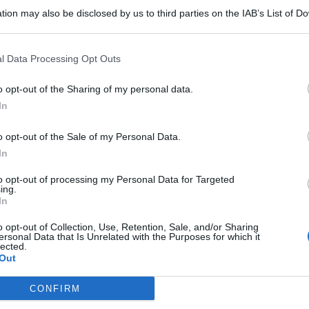
tion may also be disclosed by us to third parties on the IAB’s List of 
 that may further disclose it to other third parties.
l Data Processing Opt Outs
he e metropolitane: è quanto proposto da
Webuild
nella
o opt-out of the Sharing of my personal data.
a Zito
a
Palermo
, sede della Fondazione Sicilia.
In
Evolutio, in corso al Museo dell’Ara Pacis di Roma,
la trasformazione dell’Italia.
o opt-out of the Sale of my Personal Data.
t, news e aggiornamenti CLICCA QUI
In
e fino al 9 novembre, in occasione del
Women Economic
to opt-out of processing my Personal Data for Targeted
obre dedicata al dialogo tra istituzioni, imprese e società
ing.
In
o opt-out of Collection, Use, Retention, Sale, and/or Sharing
ersonal Data that Is Unrelated with the Purposes for which it
lected.
Out
rsa oltre un secolo di grandi opere: dalle dighe che hanno
e hanno trasformato le città, fino alle ferrovie che hanno
CONFIRM
 video d’archivio raccontano le infrastrutture che hanno