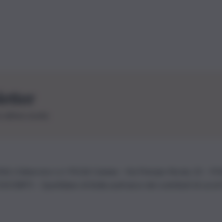
letter
le ultime novità
26 | Ediservice s.r.l. 95126 Catania – Via Principe Nicola, 22 – P
3210875 – Quotidiano di Sicilia usufruisce dei contributi di cui al