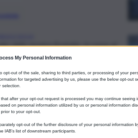
preferite
BUILD SICILIA
to dalla mostra Evolutio, in corso al
racconta il ruolo delle grandi
ocess My Personal Information
one dell’Italia
to opt-out of the sale, sharing to third parties, or processing of your per
formation for targeted advertising by us, please use the below opt-out s
 selection.
 that after your opt-out request is processed you may continue seeing i
ased on personal information utilized by us or personal information dis
 prior to your opt-out.
rately opt-out of the further disclosure of your personal information by
he IAB’s list of downstream participants.