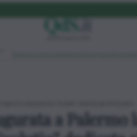
giovedì 6 agosto 2026
Ambiente
Lavoro
Economia
Politica
Cultura
Dai Mercati
Podcast
Vid
 Palermo la sala immersiva “Evolutio” dedicata alle infrastrutture
gurata a Palermo l