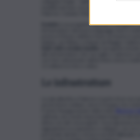
collegato l’Italia – dall’Autostrada del Sole all
mobilità nel Sud, con particolare attenzione alla
Palermo–Catania–Messina, parte del corridoi
Evolutio
è un progetto culturale e divulgativo
infrastrutture attraverso linguaggi visivi e mu
presso il Museo dell’Ara Pacis, la mostra è pen
italiane, da Milano a Napoli, da Reggio Calabr
Stati Uniti e Arabia Saudita
. Il progetto inclu
alle infrastrutture che raccoglie e valorizza ce
con foto selezionate dall’archivio storico mul
1,5 milioni tra foto e video.
Le infrastrutture
La sala allestita a Palermo è parte di un racc
sul territorio siciliano, dove il Gruppo sta con
È di ieri l’inaugurazione della tratta
Bicocca–C
sull’isola, uno snodo importante lungo la dirett
attiva con altri sei progetti. Un programma di 
oggi genera occupazione e sviluppo, con circa
personale diretto e di terzi sui lotti Webuild