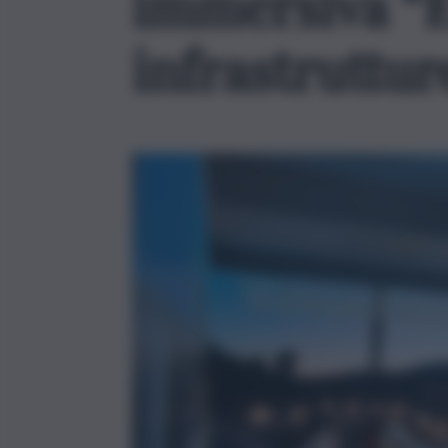
immersiva “Ev
infrastruttur