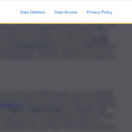
’Alta Velocità – e quelle che oggi stanno rivoluzionando la
 Sicilia. Tra queste, la direttrice ferroviaria ad alta capacità
o europeo TEN-T.
Data Deletion
Data Access
Privacy Policy
 ideato da Webuild per raccontare il valore strategico delle
ltimediali. Aperta al pubblico fino al 9 novembre a Roma
sata per essere itinerante, con tappe in diverse città
ia a Palermo, e anche all’estero in paesi come
Australia,
de anche
Evolutio.Museum
, il primo museo digitale dedicato
ntinaia di progetti del Gruppo organizzati in hub artistici
timediale Webuild, patrimonio culturale che raccoglie oltre
onto più ampio che riflette l’impegno concreto di Webuild
tribuendo a realizzare un importante piano infrastrutturale.
atenanuova
, la prima ad alta capacità ferroviaria realizzata
rice
Palermo–Catania–Messina
, su cui Webuild è oggi
interventi che non solo rivoluziona la mobilità, ma che già
 7.000 posti di lavoro stimati complessivamente tra
, confermando il ruolo del Gruppo come motore industriale e