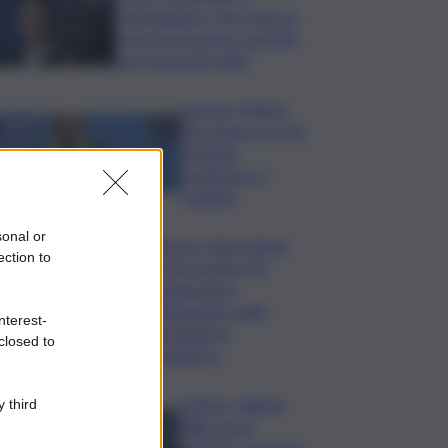
commissione: “non sono un
eroe ma un uomo corretto,
non troverete nulla”
Guccini, Meloni:
l’ho amato e mi ha
formato,
continuerò a
cantarlo
sonal or
Palermo, l’operazione
ection to
Varchi è anche nel
Sottogoverno:
D’Alessandro nella
nterest-
commissione
closed to
Urbanistica
Cefpas, Sabrina
 third
Cillia nuova
direttrice: arriva la