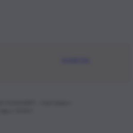
Iscriviti Ora
.IVA: 01153210875 – Cciaa Catania n.
 D.lgs n. 70/2017