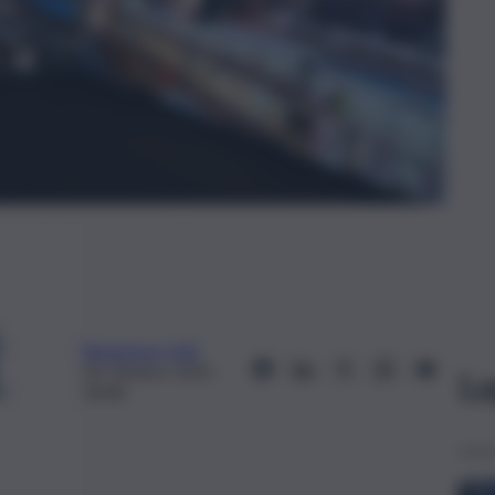
Redazione QdS
30 Ottobre 2025,
Le
18:48