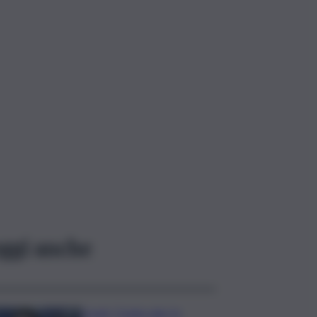
ggi anche
Covid, ‘Conte-day’ in