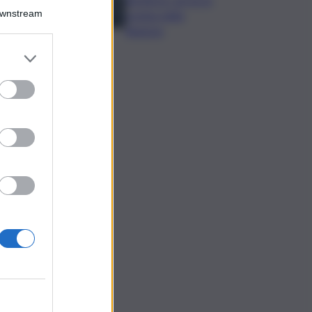
Downstream
nomina della
Regione