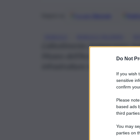
Google
Discover
Fonti 
Seguici su
, 
, 
WEBUILD
WEBUILD PALERMO
WE
L’allestimento temporaneo trat
Museo dell’Ara Pacis di Roma, 
Do Not Pr
infrastrutture nella trasformazi
If you wish 
sensitive in
confirm your
Please note
based ads b
third parties
You may sepa
parties on t