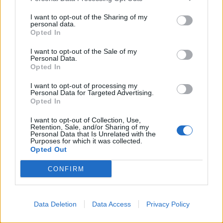
01153210875 – Quotidiano di Sicilia usufruisce dei
on the IAB’s List of Downstream Participants that may further
contributi di cui al D.lgs n. 70/2017
I want to opt-out of the Sharing of my
disclose it to other third parties.
personal data.
Opted In
I want to opt-out of the Sale of my
Personal Data.
Chi Siamo
Opted In
Fondazione Etica e Valori Marilù Tregua
Fondatore Carlo Alberto Tregua
Lavora con noi
I want to opt-out of processing my
Personal Data for Targeted Advertising.
Gerenza
Opted In
I want to opt-out of Collection, Use,
Retention, Sale, and/or Sharing of my
Personal Data that Is Unrelated with the
Purposes for which it was collected.
Opted Out
Scarica l’app
CONFIRM
Privacy Policy
Preferenze Privacy
Data Deletion
Data Access
Privacy Policy