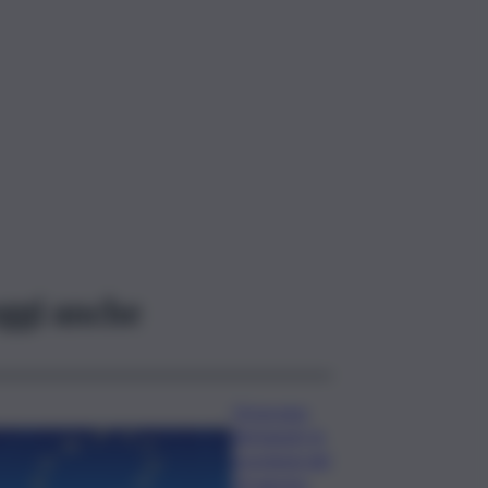
ggi anche
Oroscopo
del lunedì, le
previsioni del
10 agosto