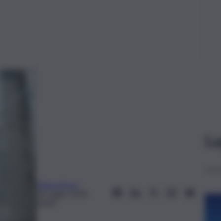
Le
Chiara Borzì
20 Luglio 2018,
09:00