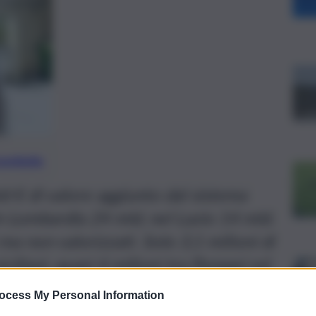
preferite
 € di valore aggiunto dal sistema
In Lombardia 24 mld, nel Lazio 14 mld.
 ma non valorizzati. Solo 3,1 milioni di
 siciliani, quasi 4 milioni tra Pompei ed
ocess My Personal Information