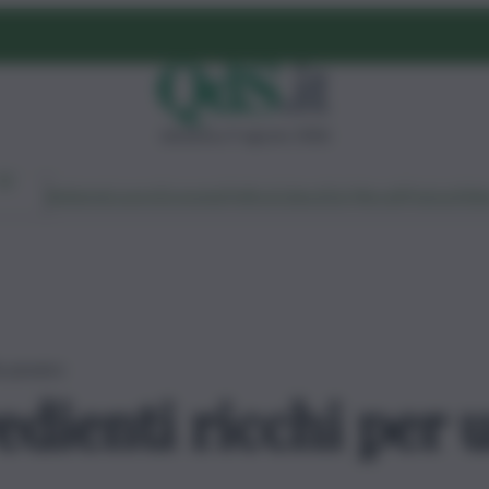
domenica 9 agosto 2026
Ambiente
Lavoro
Economia
Politica
Cultura
Dai Mercati
Podcast
Vid
to povero
edienti ricchi per 