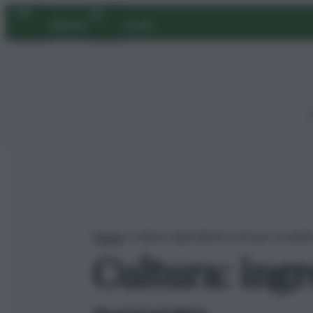
Vai
Abbonati
Accedi
al
contenuto
Home
»
Cultura: ingredienti ricchi per un piat
Cultura: ingr