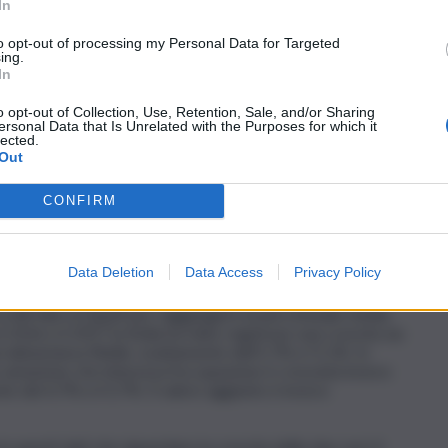
In
dustrie culturali hanno prodotto esattamente 33,6 miliardi di
ance delle industrie creative generano 13,4 miliardi di v.a.
to opt-out of processing my Personal Data for Targeted
ng arts garantiscono 7,9 miliardi e impiegano circa 141 mila
ing.
zzazione del patrimonio culturale producono meno, ma
In
o. Anche editoria, stampa, videogiochi e software sono in
 insieme che rappresentano un ulteriore segnale positivo.
o opt-out of Collection, Use, Retention, Sale, and/or Sharing
ersonal Data that Is Unrelated with the Purposes for which it
lected.
utti i territori.
Dai dati di “Io sono cultura” emerge una
Out
ene messa in risalto una variabile importante, la presenza
grandi metropoli. Non a caso quindi Milano e Roma detengono
o e occupazione. Inoltre, in tutte le regioni del Mezzogiorno
CONFIRM
 attività culturali sul valore aggiunto e sull’occupazione non
Data Deletion
Data Access
Privacy Policy
tiva
, nonostante l’evidente alto potenziale. All’isola non
ggiunto per raggiungere la percentuale d’incidenza media
rca 68 mila occupati per raggiungere la percentuale media
l 2016 e il 2017 la Sicilia ha fatto registrare una crescita sia
si abbastanza flebile, esattamente dell’1,7% e l’1,1%. In
variazione che interessa l’occupazione è cresciuta invece
te del 4,7% e il 3,7%. Il valore aggiunto è invece
in questi dati che riguardano la crescita delle due voci: il