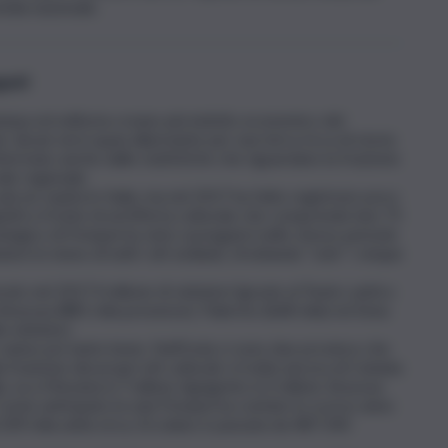
edia nazionale.
ganti
stampa ed editoria creano più indotto economico del
er alcuni versi quasi allarmante per una terra ricca di storia
nfermato anche dalle statistiche che riguardano la fruizione
ale regionale.
 più ne ospita in Italia, ma nel 2017 ha fatto registrare poco
aganti) a fronte di un’offerta culturale che comprende ben 75
eologico di Pompei ha visto susseguirsi nello stesso periodo
atori in meno di tutti i siti siciliani), sfruttando “solo” i cinque
to nel 2017 il milione di visitatori (grazie al Teatro antico
a Siracusa (881 mila presenze), Palermo (668 mila) ed Enna
 visitatori.
n vanno poi tanto bene. Nell’Isola ci sono due province che
fruizione dei propri siti culturali, si tratta ancora di Catania
 va a Messina 6,7 milioni, Agrigento 6,3 milioni, Siracusa
ni. Come anticipato la sola Pompei ha contato lo scorso anno
i 209 mila unità circa, Ercolano è passata da 487.540