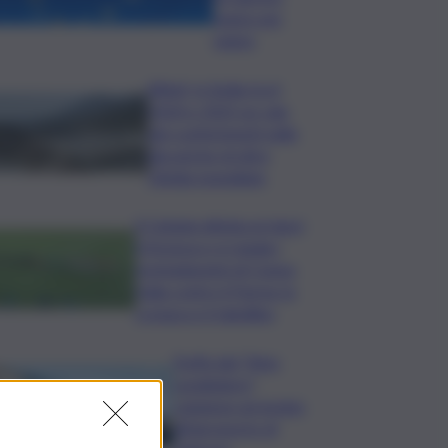
segno per
segno
Rifiuti, in Sicilia tra il
2024 e 2025 un calo
dei conferimenti nelle
discariche di oltre
50mila tonnellate
Il Catania elimina ai rigori
il Vicenza e si regala i
trentaduesimi di Coppa
Italia contro il Parma: la
cronaca e il tabellino
Truffa del “finto
carabiniere”,
catanese arrestato
all’aeroporto di