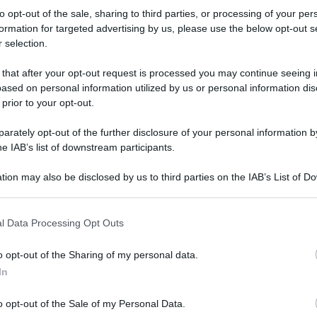
to opt-out of the sale, sharing to third parties, or processing of your per
formation for targeted advertising by us, please use the below opt-out s
 selection.
 that after your opt-out request is processed you may continue seeing i
ased on personal information utilized by us or personal information dis
 prior to your opt-out.
rately opt-out of the further disclosure of your personal information by
he IAB’s list of downstream participants.
tion may also be disclosed by us to third parties on the IAB’s List of 
 that may further disclose it to other third parties.
tività in Sicilia? Quanto incidono sull’economia isolana e
l Data Processing Opt Outs
 possiamo rispondere grazie alla pubblicazione del
 stime Istat e Unioncamere diffuso da Symbola.
o opt-out of the Sharing of my personal data.
un ruolo centrale che i numeri testimoniano chiaramente
.
In
o i 92 miliardi di euro, per un +2% in più rispetto il 2016,
per un +1,6% in più rispetto l’anno precedente. Dal sistema
o opt-out of the Sale of my Personal Data.
CC come chiamato nel report) deriva il 6% della ricchezza