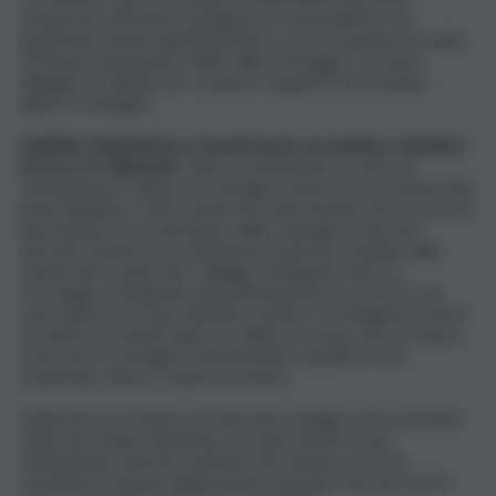
assaporare del buon castagnaccio, marmellate e da
quest’anno anche dell’ottima birra. Da non perdere la visita
al Museo Etnografico della Valle di Muggio, nel vicino
villaggio di Cabbio, per scoprire i segreti che si celano
dietro il castagno.
Nell’Alto Malcantone si snoda invece un sentiero tematico
di circa 15 chilometri.
Oltre a evidenziare le selve, la
coltivazione e l’albero di castagno, il percorso presenta otto
punti didattici e offre numerose informazioni sui processi di
lavorazione e uso del legno, della castagna e dei suoi
derivati. Immersi in un anfiteatro naturale scandito dalla
catena dei Gradiccioli, i villaggi di Mugena, Vezio e
Fescoggia si integrano armoniosamente tra i boschi e le
aree aperte. A scopo didattico, inoltre, tra Mugena e Vezio
troviamo un metato (grà: un edificio in sasso dove si fanno
essiccare le castagne esponendole su graticci a un
moderato calore e tenore di fumo).
Molti percorsi intorno al tema del castagno sono presenti
nella nuova App HikeTicino. Se siete dotati di uno
smartphone, potrete usufruire dei numerosi servizi
contenuti in questa applicazione e godere dei percorsi in