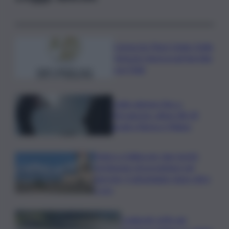
Consorzio Pinot Grigio Delle
Venezie rinnova partnership
con Fidal
Caldo almeno fino a
Ferragosto: attesi 38-39
gradi a Roma e Milano
Panico a Salina per due turisti:
rischiavano di precipitare nel
burrone, il salvataggio dopo oltre
2 ore
Coldiretti: 60% del