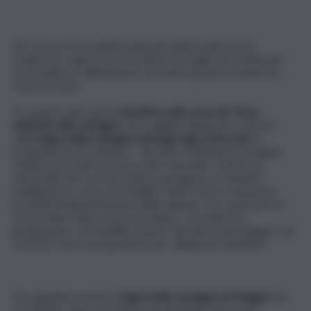
Per trascorrere qualche giornata all’aria aperta, fra
tradizioni e sapori, non c’è niente di meglio di un itinerario
tra le bellezze dell’autunno, da vivere grazie ai numerosi
eventi a tema.
Fra questi, spiccano le
iniziative nella zona del Ticino
dedicate alle castagne
, che vogliamo illustrare a partire
dalla
Sagra della castagna sul lungo lago di Ascona
, in
programma il 13 ottobre . Qui oltre 2.000 kg di castagne
vengono arrostiti sul fuoco dai “maronatt”, mentre le
bancarelle dei vari mercatini propongono ai visitatori
prelibatezze come marmellate, miele, torte e numerosi
prodotti enogastronomici della regione. Tra i momenti da
non perdere spicca il pranzo tipico, con polenta e
gorgonzola o mortadella, mentre durante il pomeriggio vari
concerti sono in programma per rallegrare il pubblico.
Da segnalare anche la
Sagra della castagna di Muggio
del
14 ottobre, dove tra numerosi banchetti si possono