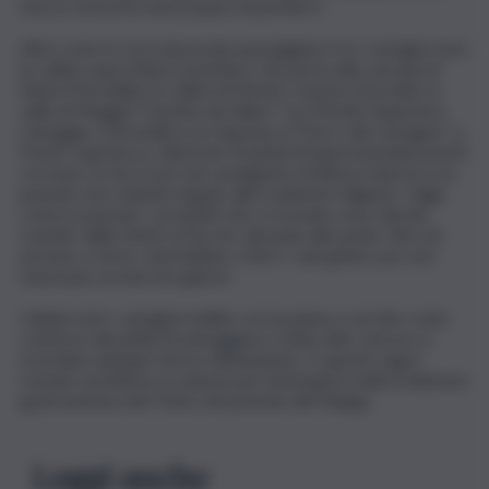
mezzo ai boschi senza paura di perdervi.
Altre zone in cui è piacevole passeggiare tra i castagni sono
la collina sopra Biasca (sentiero che porta alla cascata di
Santa Petronilla), la collina di Monte Carasso (Curzútt), la
valle di Muggio (“sentée da l’albur” tra Morbio Superiore,
Caneggio e Bruzella) e la Capriasca (“Parco del castagno” a
Ponte Capriasca e dintorni). Ai piedi di impressionanti pareti
rocciose, la via Crucis nel castagneto di Biasca riporta a un
passato non soltanto legato alle tradizioni religiose. Oggi,
come in passato, i prodotti che si ricavano sono dei più
svariati: dalle farine ai fiocchi, dal pane alle paste, fino ad
arrivare a torte, marmellate e birre. I più golosi, poi, non
rinunciano ai marrons glacés.
Caldarroste, castagne bollite con la panna o servite come
contorno dei piatti di selvaggina e molto altro ancora ci
ricordano dunque l’arrivo dell’autunno. E queste sagre
restano un’ottima occasione per immergersi nella tradizione
gastronomica del Ticino nel periodo del foliage.
Leggi anche