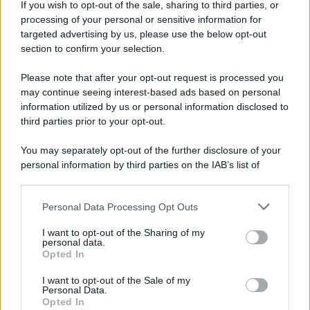
If you wish to opt-out of the sale, sharing to third parties, or
Iscriviti alla nostra newsletter per non perdere le ultime
processing of your personal or sensitive information for
novità
targeted advertising by us, please use the below opt-out
section to confirm your selection.
Iscriviti Ora
Please note that after your opt-out request is processed you
may continue seeing interest-based ads based on personal
information utilized by us or personal information disclosed to
third parties prior to your opt-out.
You may separately opt-out of the further disclosure of your
personal information by third parties on the IAB’s list of
© 2026 | Ediservice s.r.l. 95126 Catania – Via Principe
downstream participants.
Nicola, 22 – P.IVA: 01153210875 – Cciaa Catania n.
Personal Data Processing Opt Outs
This information may also be disclosed by us to third parties
01153210875 – Quotidiano di Sicilia usufruisce dei
on the IAB’s List of Downstream Participants that may further
contributi di cui al D.lgs n. 70/2017
I want to opt-out of the Sharing of my
disclose it to other third parties.
personal data.
Opted In
I want to opt-out of the Sale of my
Personal Data.
Chi Siamo
Opted In
Fondazione Etica e Valori Marilù Tregua