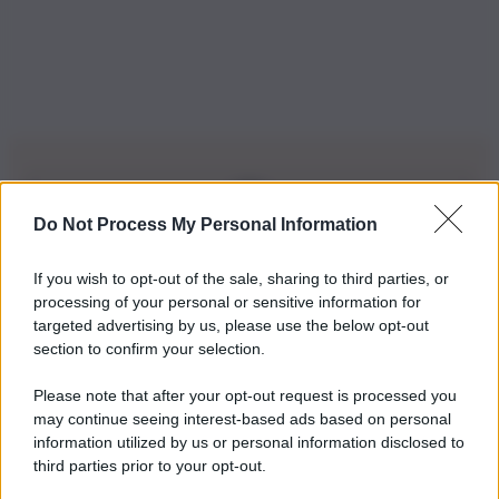
Do Not Process My Personal Information
Iscriviti alla nostra Newsletter
If you wish to opt-out of the sale, sharing to third parties, or
Iscriviti alla nostra newsletter per non perdere le ultime
processing of your personal or sensitive information for
novità
targeted advertising by us, please use the below opt-out
section to confirm your selection.
Iscriviti Ora
Please note that after your opt-out request is processed you
may continue seeing interest-based ads based on personal
information utilized by us or personal information disclosed to
third parties prior to your opt-out.