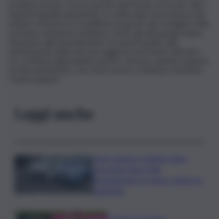
problemi tecnici o forse perché quel fondo serve per dare
urgente liquidità all’azienda. In realtà dopo la promessa del
sindaco di inserire le modifiche proposte dai consiglieri nella
prossima variazione di bilancio, anche gli altri gruppi hanno
rinunciato agli emendamenti, tra questi quello sulla
destinazione della tassa di soggiorno ad eventi culturali e
sui contributi agli impianti sportivi. Nessun capitolo neppure
sul decentramento, che senza risorse continua a rimanere
“un’incompiuta”.
Leggi anche
Auto rubata a Catania, ladro
arrestato dopo folle
inseguimento in centro: ferito un
poliziotto