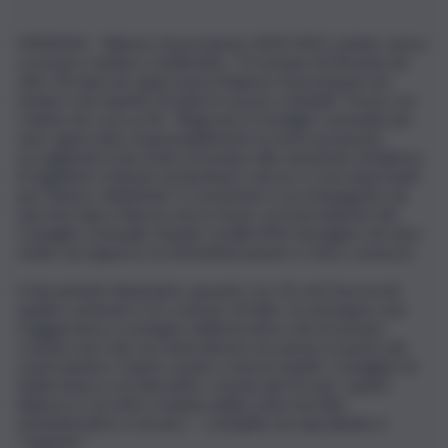
MESSINA – Bilancio di previsione 2019/2021 esitato senza
scossoni e sindaco soddisfatto. “Il Comune di Messina da
oltre 30 anni non approvava il bilancio di previsione nei
tempi e nel rispetto di tutte le norme contabili”. Posta così
Cateno de Luca su fb. “Ringrazio il Consiglio comunale per
aver approvato responsabilmente la nostra proposta
accogliendo il mio invito di rinviare alla variazione di bilancio
le legittime richieste di destinare risorse a cose importanti
per l’intera collettività”. Il commento è accompagnato da
una foto (qui a fianco) che lo ritrae con il presidente del
Consiglio comunale Claudio Cardile (Pd), immagine che dice
molto sul rapporto tra Amministrazione e Civico consesso.
Il documento finanziario, passato con 14 voti favorevoli,
quattro astenuti e tre contrari, di fatto, fa emergere una
maggioranza a sostegno dell’esecutivo che ha potuto
contare non solo sul centrodestra ma anche su parte del
centrosinistra. Hanno votato a favore infatti i consiglieri di
Sicilia futura e di LiberaMe, costola del Pd, per i quali il
bilancio è corretto e inattaccabile sotto il profilo
amministrativo e tecnico – contabile ma soprattutto è
“urgente”.