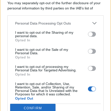
You may separately opt-out of the further disclosure of your
personal information by third parties on the IAB’s list of
© 2026 | Ediservice s.r.l. 95126 Catania – Via Principe
downstream participants.
Nicola, 22 – P.IVA: 01153210875 – Cciaa Catania n.
Personal Data Processing Opt Outs
This information may also be disclosed by us to third parties
01153210875 – Quotidiano di Sicilia usufruisce dei
on the IAB’s List of Downstream Participants that may further
contributi di cui al D.lgs n. 70/2017
I want to opt-out of the Sharing of my
disclose it to other third parties.
personal data.
Opted In
I want to opt-out of the Sale of my
Personal Data.
Chi Siamo
Opted In
Fondazione Etica e Valori Marilù Tregua
Fondatore Carlo Alberto Tregua
Lavora con noi
I want to opt-out of processing my
Personal Data for Targeted Advertising.
Gerenza
Opted In
I want to opt-out of Collection, Use,
Retention, Sale, and/or Sharing of my
Personal Data that Is Unrelated with the
Purposes for which it was collected.
Opted Out
Scarica l’app
CONFIRM