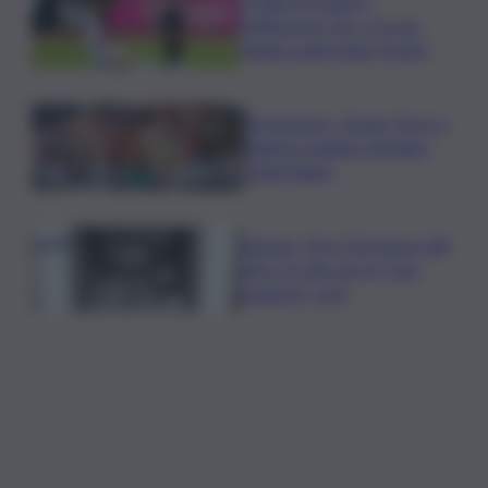
Il Palermo batte il
Melbourne City e fa suo
l’Anglo-palermitan Trophy
Enoturismo, Cinque Terre e
Salento guidano desideri
degli italiani
Banche, First Cisl: boom utili,
oltre 15 mln per le 5 più
grandi in I sem