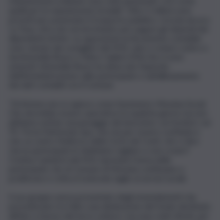
manutenzioni ordinarie sono stati aumentati, così come
quelli per le manutenzioni stradali”. Oltre 5 milioni sono
previsti per potenziare il trasporto pubblico, ricorda ancora
La Tona, cifra che servirà intanto per pagare gli stipendi dei
dipendenti di Atm. Le opposizioni al documento contabile
sono venute dai consiglieri del M5S, unici a votare contro e
da Antonella Russo e Felice Calabrò (Pd) che si sono
astenuti. Antonella Russo ha attaccato l’operato
dell’Amministrazione sulle partecipate e sull’allineamento
dei dati contabili con il Comune.
“Di Arisme non si capisce come funzionerà. Messina Social
City dovrebbe essere operativa tra qualche giorno ma non
abbiamo notizie sul passaggio dei lavoratori, sui fornitori, sul
Tfr. Poi la Patrimonio Spa, che sta per essere costituita e
che va contro l’indirizzo della Corte dei Conti, che ci dice
che le partecipate le dobbiamo tagliare e non creare”.
Cristina Cannistrà del M5s riprende il tema delle
partecipate che al Comune di Messina continuano a
proliferare e critica il notevole taglio ai servizi sociali.
Il suo gruppo aveva presentato degli emendamenti che
prevedevano tra l’altro una diminuzione del fondo destinato
all’Atm a favore del terzo settore, ma sono stati ritirati, per