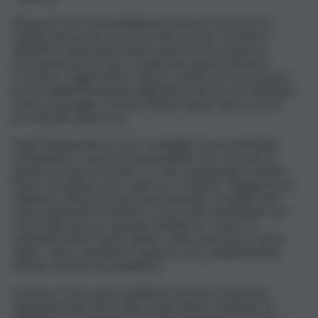
Elemento che ha inevitabilmente pesato sul voto è la
stabilizzazione dei 76 precari del Comune. Durante il
dibattito in Aula hanno fatto sentire la loro presenza,
pressando perché non si vanificasse questa ulteriore
occasione. Oggi infatti si riunisce a Roma la Commissione
per la stabilità finanziaria degli Enti locali che per decidere
sul loro passaggio a tempo indeterminato deve avere il
previsionale approvato.
Nelle dichiarazioni di voto i consiglieri favorevoli hanno
evidenziato il “senso di responsabilità” nei confronti di
questi lavoratori ma Piero La Tona, capogruppo di Sicilia
Futura, sottolinea che in aula non c’è alcuna “maggioranza”.
“Abbiamo rilevato la bontà dei parametri contabili. Non
viene aumentato il prelievo a carico dei contribuenti, non
viene utilizzato per quadrare il bilancio l’ avanzo di
amministrazione, viene ridotto l’ indice inerente la spesa
rigida , viene rispettato il rapporto con l’ indebitamento
inserito nel piano di riequilibrio”.
E ancora “tra le opere pubbliche le prime 10 priorità
riguardano interventi sulle scuole. Anche i fondi per le