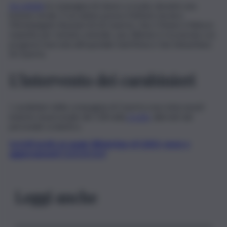
Accoltella
la compagna di classe a scuola, durante una
lezione serale. È accaduto presso l’istituto tecnico
Michelangelo Buonarroti di Caserta. Una 17enne è finita in
manette per tentato omicidio, una 18enne è ricoverata con
prognosi riservata all’ospedale Sant’Anna e San Sebastiano
di Caserta.
L’intervento dei carabinieri
I carabinieri della compagnia di Caserta sono intervenuti
insieme al personale del 118 nella
scuola
, allertati dal
personale scolastico.
Iscriviti gratis al canale WhatsApp di QdS.it, news e
aggiornamenti CLICCA QUI
Leggi anche