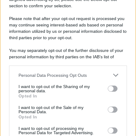
section to confirm your selection.
Iscriviti Ora
Please note that after your opt-out request is processed you
may continue seeing interest-based ads based on personal
information utilized by us or personal information disclosed to
third parties prior to your opt-out.
You may separately opt-out of the further disclosure of your
personal information by third parties on the IAB’s list of
© 2026 | Ediservice s.r.l. 95126 Catania – Via Principe
downstream participants.
Nicola, 22 – P.IVA: 01153210875 – Cciaa Catania n.
Personal Data Processing Opt Outs
This information may also be disclosed by us to third parties
01153210875 – Quotidiano di Sicilia usufruisce dei
on the IAB’s List of Downstream Participants that may further
contributi di cui al D.lgs n. 70/2017
I want to opt-out of the Sharing of my
disclose it to other third parties.
personal data.
Opted In
I want to opt-out of the Sale of my
Personal Data.
Chi Siamo
Opted In
Fondazione Etica e Valori Marilù Tregua
Fondatore Carlo Alberto Tregua
Lavora con noi
I want to opt-out of processing my
Personal Data for Targeted Advertising.
Gerenza