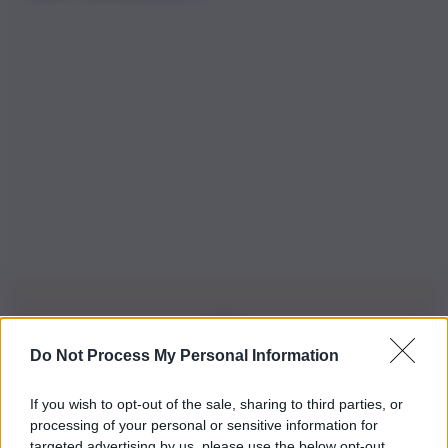
Do Not Process My Personal Information
Iscriviti alla nostra Newsletter
If you wish to opt-out of the sale, sharing to third parties, or
Iscriviti alla nostra newsletter per non perdere le ultime
processing of your personal or sensitive information for
novità
targeted advertising by us, please use the below opt-out