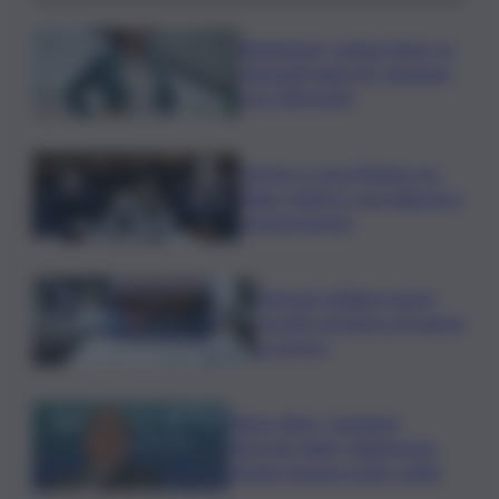
Risoluzione ‘campo largo’ su
Giorgetti agita Pd, tensione
con i Riformisti
Vertice a casa Meloni con
Tajani, Salvini e Lupi: bilancio e
priorità ripresa
Operaio siciliano muore
travolto da lastre di marmo
a Carrara
Banco Bpm, Castagna:
Agricole Italia? Valuteremo,
ritengo fusione molto solida