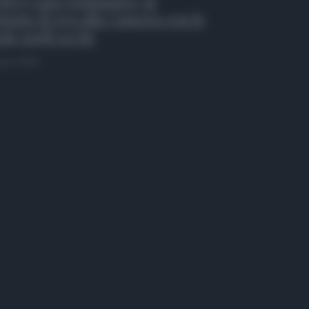
EO| Caso Delmastro, la
testa di Avs alla Camera con le
de sugli occhi
osto 2026