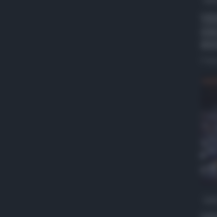
VID
con
pre
5 Ag
QdS