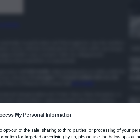
 preferite
io nazionale, in particolare nel Mezzogiorno, ma che sembra
QdS
osi con le criticità strutturali di cui l’Isola soffre da tempo.
gna infatti a uno scenario fatto di collegamenti
VID
ancanza di prospettive occupazionali.
cin
gressivo dell’
età media
, della inadeguatezza delle politiche
a u
iscusso durante
il convegno “I Comuni siciliani oltre la crisi
an Marco D’Alunzio (Messina) dall’
Anci Sicilia
.
7 Ag
moderati dal giornalista de Il Sole 24ore Nino Amadore, si
 docenti, imprenditori, rappresentanti del terzo settore.
ate anche illustrate buone pratiche e avanzate proposte che
ccolto nel suo intervento. “Emerge la necessità – ha
ocess My Personal Information
ne fra i Comuni per pianificare una politica del territorio
ica, sia in grado di sviluppare importanti progetti di tipo
il lavoro a distanza, la transizione ecologica, la mobilità
to opt-out of the sale, sharing to third parties, or processing of your per
inclusione sociale, i processi di integrazione degli immigrati
formation for targeted advertising by us, please use the below opt-out s