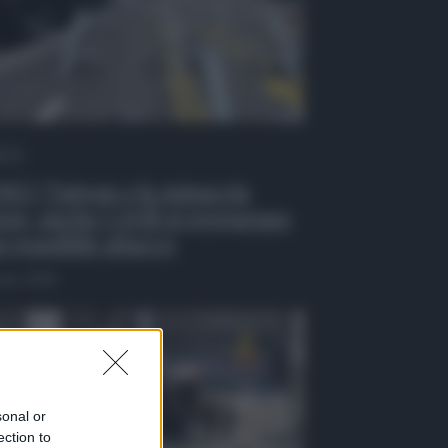
 Tv
EO | Taiwan e la minaccia
ese, anche i civili si preparano
n possibile attacco
osto 2026
sonal or
ection to