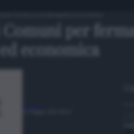
uni per fermare la crisi demografica ed economica
i Comuni per fermar
 ed economica
Gu
Redazione
21 Maggio 2024, 08:14