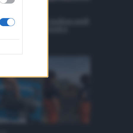
 Tv
EO | Infiltrazioni mafiose negli
alti pubblici, 6 arresti a
ssina
osto 2026
 Tv