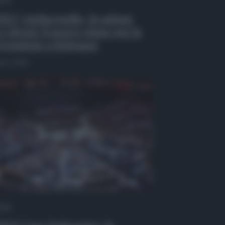
EO | Antincendio, in azione
 i droni: il nuovo piano per la
venzione a Belpasso
osto 2026
 Tv