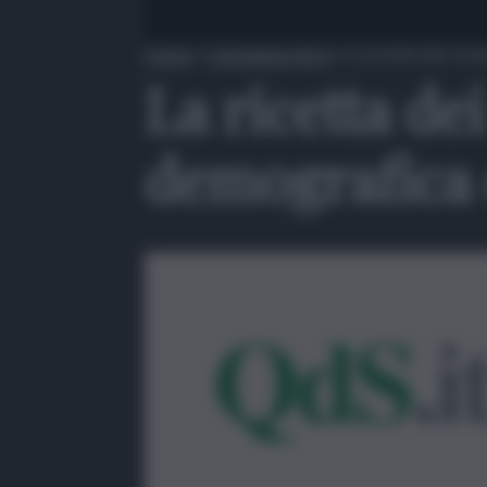
Home
»
Campagna etica
»
La ricetta dei Com
La ricetta de
demografica