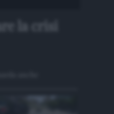
e la crisi
arda anche