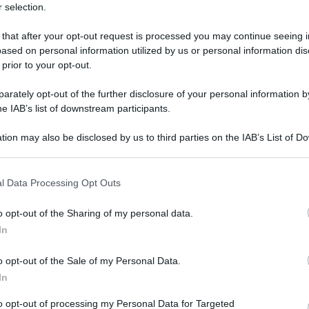
ritori”.
 selection.
ta – che ci sia, da parte delle istituzioni coinvolte, una
 that after your opt-out request is processed you may continue seeing i
celte che si stanno effettuando in materia di sanità su
ased on personal information utilized by us or personal information dis
QdS
ne della rete ospedaliera, infatti, non può che tener conto
 prior to your opt-out.
degli Ospedali di comunità, con un approccio che veda una
VID
con
rately opt-out of the further disclosure of your personal information by
erritorio
che deve farsi strada e dell’importante funzione
he IAB’s list of downstream participants.
due
gione dopo il Covid.
dro
tion may also be disclosed by us to third parties on the IAB’s List of 
 come interne, comuni non necessariamente lontani dal mare,
 that may further disclose it to other third parties.
entuando il processo di impoverimento. “Purtroppo – ha
6 Ag
ilia, Mario Emanuele Alvano
– lo spopolamento non riguarda
vince i dati dicono che, tranne a Ragusa e Catania, negli
l Data Processing Opt Outs
subito
un preoccupante decremento
. Credo che
 a livello superficiale, senza una reale volontà di risolverlo”.
o opt-out of the Sharing of my personal data.
imarcato – è un argomento che bisogna affrontare ogni
In
31 dicembre 2022,
la popolazione siciliana risulta pari a
4% rispetto all’anno precedente. A questo si aggiunge la
crisi
o opt-out of the Sale of my Personal Data.
l’
Anci Sicilia
non smette di denunciare: abbiamo 70 Enti in
In
e in cui il mondo è alla ricerca della qualità dell’aria, di buon
ta quotidiana, il nostro enorme patrimonio rischia di non
to opt-out of processing my Personal Data for Targeted