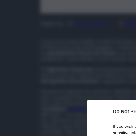
Google
Discover
Fonti
Seguici su
Un processo inarrestabile su tutto il territor
in Sicilia produca gli effetti peggiori, combinand
Lo
spopolamento dei piccoli Comuni
si accompa
insufficienti, sanità debole, servizi carenti, m
Di
migrazione dei giovani
, di innalzamento pro
messe in atto per arginare il problema si è d
demografica ed economica”
, organizzato a S
Durante la mattinata di confronti e dibattiti, 
sono susseguiti interventi di sindaci, esperti,
Sono stati analizzati punti critici ma sono st
il
presidente
Anci Sicilia
, Paolo Amenta
, ha ra
Do Not Pr
affermato – di creare una concreta collaborazio
che, attraverso un’adeguata architettura giurid
culturale, anche attraverso la digitalizzazione, 
If you wish 
sostenibile. Tutto questo servirà a migliorare l’
sensitive in