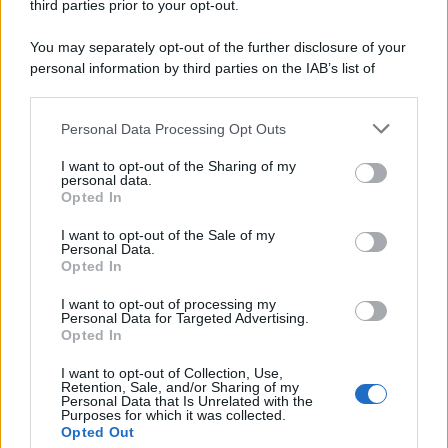
third parties prior to your opt-out.
You may separately opt-out of the further disclosure of your
personal information by third parties on the IAB’s list of
© 2026 | Ediservice s.r.l. 95126 Catania – Via Principe
downstream participants.
Nicola, 22 – P.IVA: 01153210875 – Cciaa Catania n.
Personal Data Processing Opt Outs
This information may also be disclosed by us to third parties
01153210875 – Quotidiano di Sicilia usufruisce dei
on the IAB’s List of Downstream Participants that may further
contributi di cui al D.lgs n. 70/2017
I want to opt-out of the Sharing of my
disclose it to other third parties.
personal data.
Opted In
I want to opt-out of the Sale of my
Personal Data.
Chi Siamo
Opted In
Fondazione Etica e Valori Marilù Tregua
Fondatore Carlo Alberto Tregua
Lavora con noi
I want to opt-out of processing my
Personal Data for Targeted Advertising.
Gerenza
Opted In
I want to opt-out of Collection, Use,
Retention, Sale, and/or Sharing of my
Personal Data that Is Unrelated with the
Purposes for which it was collected.
Opted Out
Scarica l’app