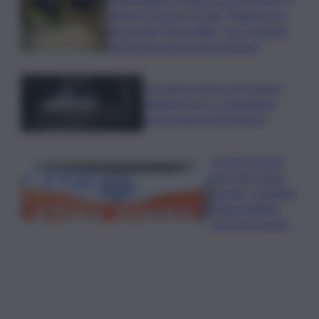
sindaco Corsaro al QdS: “Dalla nuova
piazza alla ‘Green Way’, ecco quando
partiranno i lavori per la Metro”
La tragica morte di Cristiano
Giamporcaro a Lampedusa,
procura apre un’inchiesta
Ciclisti investiti
due volte dopo
una lite, è siciliano
l’automobilista
che li ha travolti