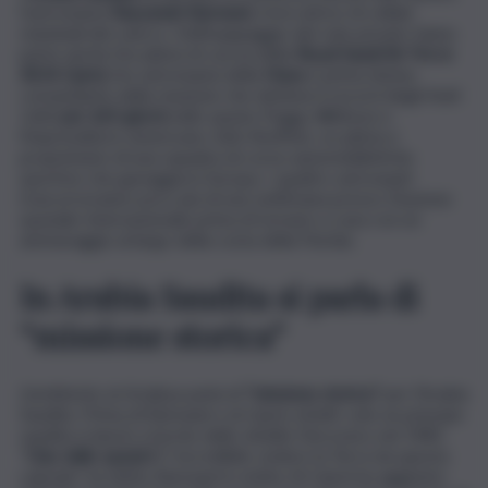
l’astronauta
Rayyanah Barnawi,
ricercatrice di cellule
staminali del cancro. Dell’equipaggio del volo privato fanno
parte anche l’ex pilota di caccia della
Royal Saudi Air Force
Ali Al-Qarni,
l’ex astronauta della
Nasa
e prima donna
comandante della stazione che detiene il record degli Stati
Uniti
per 665 giorni
nello spazio Peggy Whitson e
l’imprenditore americano John Shoffner, ex pilota e
proprietario di una squadra di corse automobilistiche
sportive che gareggia in Europa. I quattro astronauti
trascorreranno poco più di una settimana presso Stazione
spaziale Internazionale prima di tornare a casa con un
ammaraggio al largo della costa della Florida.
In Arabia Saudita si parla di
“missione storica”
L’emittente al-Arabiya parla di
”missione storica”
per l’Arabia
Saudita. Prima di Barnawi e al-Qarni, infatti, solo un principe
saudita si lanciò a bordo dello shuttle Discovery nel 1985.
”
Ciao dallo spazio!
E’ incredibile vedere la Terra da questa
capsula”, ha detto Barnawi in orbita. Al-Qarni ha aggiunto: