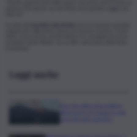
“mentre guardo fuori nello spazio, non posso fare a meno di
pensare che questo sia solo l’inizio di un grande viaggio per
tutti noi”.
Si tratta del
secondo volo privato
verso la stazione spaziale
organizzato dalla Axiom Space di Houston. Il primo è stato
l’anno scorso da tre uomini d’affari, tra cui il pilota di caccia
israeliano Eytan Stibbe, con un altro astronauta della Nasa
in pensione.
Leggi anche
Etna, fine dello stato di allerta
all’aeroporto di Catania: lo scalo
torna del tutto operativo
Misterbianco si lancia verso il futuro, il