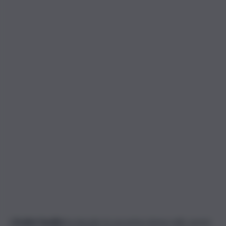
L’
Arabia Saudita
ha lanciato la sua prima donna nello spazio,